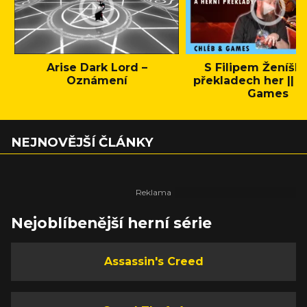
Arise Dark Lord –
S Filipem Ženíšk
Oznámení
překladech her || C
Games
NEJNOVĚJŠÍ ČLÁNKY
Nejoblíbenější herní série
Assassin's Creed