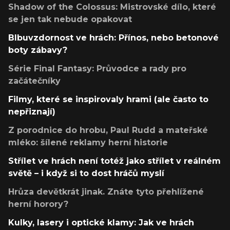
Shadow of the Colossus: Mistrovské dílo, které
se jen tak nebude opakovat
Blbuvzdornost ve hrách: Přínos, nebo betonové
boty zábavy?
Série Final Fantasy: Průvodce a rady pro
začátečníky
Filmy, které se inspirovaly hrami (ale často to
nepřiznají)
Z porodnice do hrobu, Paul Rudd a mateřské
mléko: šílené reklamy herní historie
Střílet ve hrách není totéž jako střílet v reálném
světě – i když si to dost hráčů myslí
Hrůza devětkrát jinak. Znáte tyto přehlížené
herní horory?
Kulky, lasery i optické klamy: Jak ve hrách