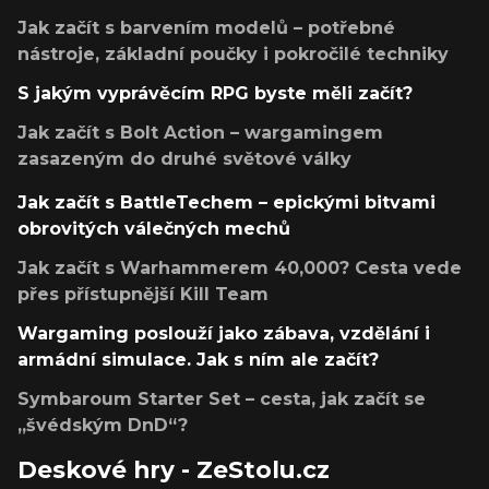
Jak začít s barvením modelů – potřebné
nástroje, základní poučky i pokročilé techniky
S jakým vyprávěcím RPG byste měli začít?
Jak začít s Bolt Action – wargamingem
zasazeným do druhé světové války
Jak začít s BattleTechem – epickými bitvami
obrovitých válečných mechů
Jak začít s Warhammerem 40,000? Cesta vede
přes přístupnější Kill Team
Wargaming poslouží jako zábava, vzdělání i
armádní simulace. Jak s ním ale začít?
Symbaroum Starter Set – cesta, jak začít se
„švédským DnD“?
Deskové hry - ZeStolu.cz