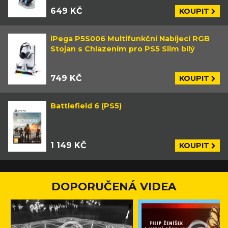
649 KČ
KOUPIT
iPega P5S006 Multifunkční Nabíjecí RGB
Stojan s Chlazením pro PS5 Slim bílý
749 KČ
KOUPIT
Battlefield 6 (PS5)
1 149 KČ
KOUPIT
DOPORUČENÁ VIDEA