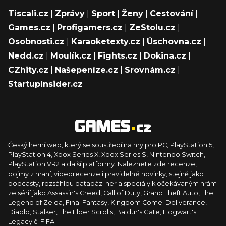
Tiscali.cz
|
Zprávy
|
Sport
|
Ženy
|
Cestování
|
Games.cz
|
Profigamers.cz
|
ZeStolu.cz
|
Osobnosti.cz
|
Karaoketexty.cz
|
Úschovna.cz
|
Nedd.cz
|
Moulík.cz
|
Fights.cz
|
Dokina.cz
|
CZhity.cz
|
Našepeníze.cz
|
Srovnám.cz
|
StartupInsider.cz
Český herní web, který se soustředí na hry pro PC, PlayStation 5,
PlayStation 4, Xbox Series X, Xbox Series S, Nintendo Switch,
PlayStation VR2 a další platformy. Naleznete zde recenze,
dojmy z hraní, videorecenze i pravidelné novinky, stejně jako
podcasty, rozsáhlou databázi her a speciály k očekávaným hrám
ze sérií jako Assassin's Creed, Call of Duty, Grand Theft Auto, The
Legend of Zelda, Final Fantasy, Kingdom Come: Deliverance,
Diablo, Stalker, The Elder Scrolls, Baldur's Gate, Hogwart's
Legacy či FIFA.