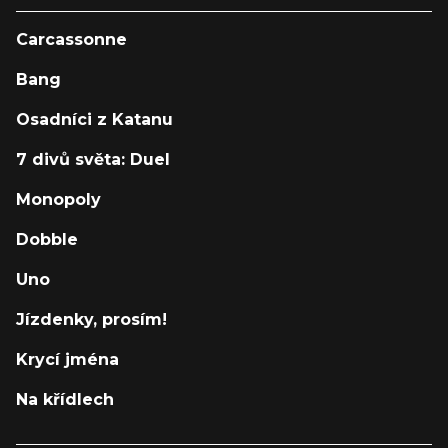
Carcassonne
Bang
Osadníci z Katanu
7 divů světa: Duel
Monopoly
Dobble
Uno
Jízdenky, prosím!
Krycí jména
Na křídlech