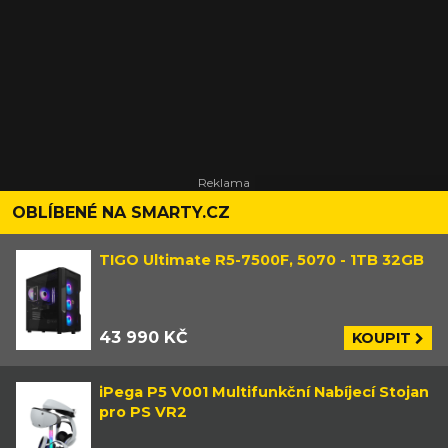
OBLÍBENÉ NA SMARTY.CZ
TIGO Ultimate R5-7500F, 5070 - 1TB 32GB
43 990 KČ
KOUPIT
iPega P5 V001 Multifunkční Nabíjecí Stojan
pro PS VR2