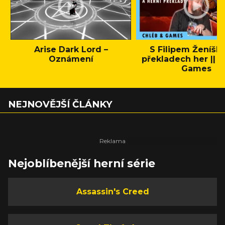
Arise Dark Lord –
S Filipem Ženíšk
Oznámení
překladech her || C
Games
NEJNOVĚJŠÍ ČLÁNKY
Nejoblíbenější herní série
Assassin's Creed