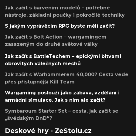
Jak začít s barvením modelů – potřebné
nástroje, základní poučky i pokročilé techniky
S jakým vyprávěcím RPG byste měli začít?
Jak začít s Bolt Action – wargamingem
zasazeným do druhé světové války
Jak začít s BattleTechem – epickými bitvami
obrovitých válečných mechů
Jak začít s Warhammerem 40,000? Cesta vede
přes přístupnější Kill Team
Wargaming poslouží jako zábava, vzdělání i
armádní simulace. Jak s ním ale začít?
Symbaroum Starter Set – cesta, jak začít se
„švédským DnD“?
Deskové hry - ZeStolu.cz