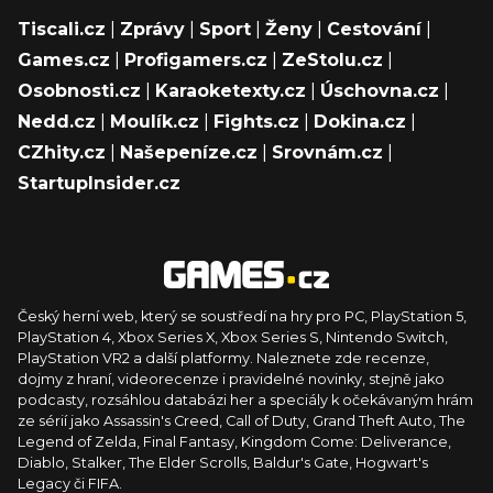
Tiscali.cz
|
Zprávy
|
Sport
|
Ženy
|
Cestování
|
Games.cz
|
Profigamers.cz
|
ZeStolu.cz
|
Osobnosti.cz
|
Karaoketexty.cz
|
Úschovna.cz
|
Nedd.cz
|
Moulík.cz
|
Fights.cz
|
Dokina.cz
|
CZhity.cz
|
Našepeníze.cz
|
Srovnám.cz
|
StartupInsider.cz
Český herní web, který se soustředí na hry pro PC, PlayStation 5,
PlayStation 4, Xbox Series X, Xbox Series S, Nintendo Switch,
PlayStation VR2 a další platformy. Naleznete zde recenze,
dojmy z hraní, videorecenze i pravidelné novinky, stejně jako
podcasty, rozsáhlou databázi her a speciály k očekávaným hrám
ze sérií jako Assassin's Creed, Call of Duty, Grand Theft Auto, The
Legend of Zelda, Final Fantasy, Kingdom Come: Deliverance,
Diablo, Stalker, The Elder Scrolls, Baldur's Gate, Hogwart's
Legacy či FIFA.