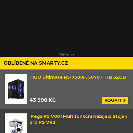
OBLÍBENÉ NA SMARTY.CZ
TIGO Ultimate R5-7500F, 5070 - 1TB 32GB
43 990 KČ
KOUPIT
iPega P5 V001 Multifunkční Nabíjecí Stojan
pro PS VR2