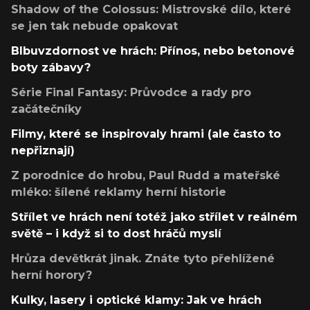
Shadow of the Colossus: Mistrovské dílo, které
se jen tak nebude opakovat
Blbuvzdornost ve hrách: Přínos, nebo betonové
boty zábavy?
Série Final Fantasy: Průvodce a rady pro
začátečníky
Filmy, které se inspirovaly hrami (ale často to
nepřiznají)
Z porodnice do hrobu, Paul Rudd a mateřské
mléko: šílené reklamy herní historie
Střílet ve hrách není totéž jako střílet v reálném
světě – i když si to dost hráčů myslí
Hrůza devětkrát jinak. Znáte tyto přehlížené
herní horory?
Kulky, lasery i optické klamy: Jak ve hrách