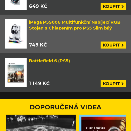
649 KČ
KOUPIT
iPega P5S006 Multifunkční Nabíjecí RGB
Stojan s Chlazením pro PS5 Slim bílý
749 KČ
KOUPIT
Battlefield 6 (PS5)
1 149 KČ
KOUPIT
DOPORUČENÁ VIDEA