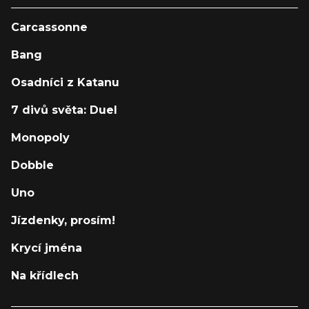
Carcassonne
Bang
Osadníci z Katanu
7 divů světa: Duel
Monopoly
Dobble
Uno
Jízdenky, prosím!
Krycí jména
Na křídlech