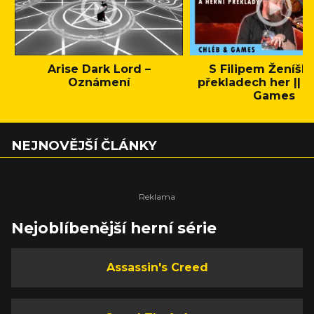
Arise Dark Lord –
S Filipem Ženíšk
Oznámení
překladech her || C
Games
NEJNOVĚJŠÍ ČLÁNKY
Nejoblíbenější herní série
Assassin's Creed