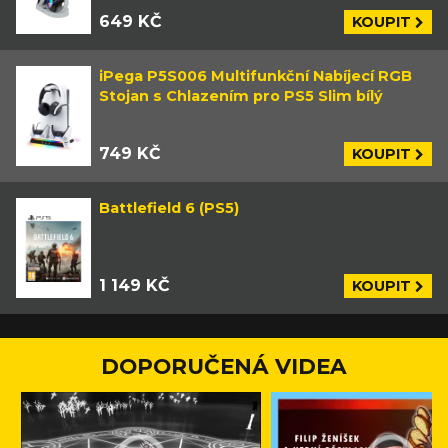
649 KČ
KOUPIT
iPega P5S006 Multifunkční Nabíjecí RGB
Stojan s Chlazením pro PS5 Slim bílý
749 KČ
KOUPIT
Battlefield 6 (PS5)
1 149 KČ
KOUPIT
DOPORUČENÁ VIDEA