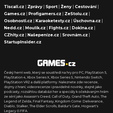
Tiscali.cz
|
Zprávy
|
Sport
|
Ženy
|
Cestování
|
Games.cz
|
Profigamers.cz
|
ZeStolu.cz
|
Osobnosti.cz
|
Karaoketexty.cz
|
Úschovna.cz
|
Nedd.cz
|
Moulík.cz
|
Fights.cz
|
Dokina.cz
|
CZhity.cz
|
Našepeníze.cz
|
Srovnám.cz
|
StartupInsider.cz
Český herní web, který se soustředí na hry pro PC, PlayStation 5,
PlayStation 4, Xbox Series X, Xbox Series S, Nintendo Switch,
PlayStation VR2 a další platformy. Naleznete zde recenze,
dojmy z hraní, videorecenze i pravidelné novinky, stejně jako
podcasty, rozsáhlou databázi her a speciály k očekávaným hrám
ze sérií jako Assassin's Creed, Call of Duty, Grand Theft Auto, The
Legend of Zelda, Final Fantasy, Kingdom Come: Deliverance,
Diablo, Stalker, The Elder Scrolls, Baldur's Gate, Hogwart's
Legacy či FIFA.