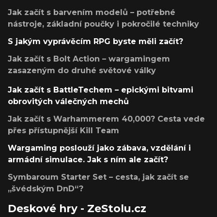
Jak začít s barvením modelů – potřebné
nástroje, základní poučky i pokročilé techniky
S jakým vyprávěcím RPG byste měli začít?
Jak začít s Bolt Action – wargamingem
zasazeným do druhé světové války
Jak začít s BattleTechem – epickými bitvami
obrovitých válečných mechů
Jak začít s Warhammerem 40,000? Cesta vede
přes přístupnější Kill Team
Wargaming poslouží jako zábava, vzdělání i
armádní simulace. Jak s ním ale začít?
Symbaroum Starter Set – cesta, jak začít se
„švédským DnD“?
Deskové hry - ZeStolu.cz