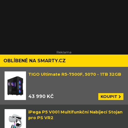
OBLÍBENÉ NA SMARTY.CZ
TIGO Ultimate R5-7500F, 5070 - 1TB 32GB
43 990 KČ
KOUPIT
iPega P5 V001 Multifunkční Nabíjecí Stojan
pro PS VR2