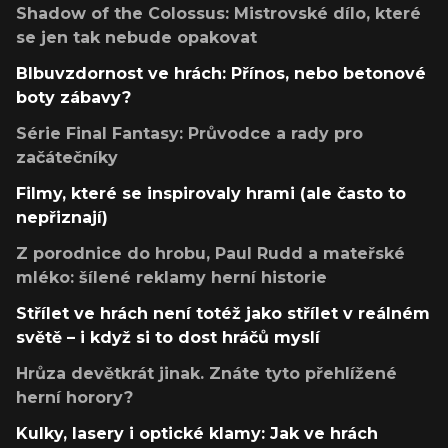
Shadow of the Colossus: Mistrovské dílo, které
se jen tak nebude opakovat
Blbuvzdornost ve hrách: Přínos, nebo betonové
boty zábavy?
Série Final Fantasy: Průvodce a rady pro
začátečníky
Filmy, které se inspirovaly hrami (ale často to
nepřiznají)
Z porodnice do hrobu, Paul Rudd a mateřské
mléko: šílené reklamy herní historie
Střílet ve hrách není totéž jako střílet v reálném
světě – i když si to dost hráčů myslí
Hrůza devětkrát jinak. Znáte tyto přehlížené
herní horory?
Kulky, lasery i optické klamy: Jak ve hrách