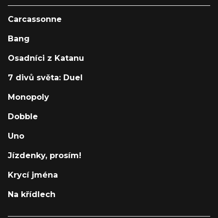
Carcassonne
Bang
Osadníci z Katanu
7 divů světa: Duel
Monopoly
Dobble
Uno
Jízdenky, prosím!
Krycí jména
Na křídlech