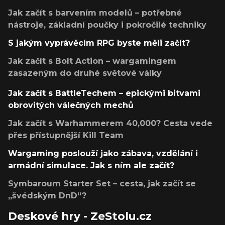
Jak začít s barvením modelů – potřebné
nástroje, základní poučky i pokročilé techniky
S jakým vyprávěcím RPG byste měli začít?
Jak začít s Bolt Action – wargamingem
zasazeným do druhé světové války
Jak začít s BattleTechem – epickými bitvami
obrovitých válečných mechů
Jak začít s Warhammerem 40,000? Cesta vede
přes přístupnější Kill Team
Wargaming poslouží jako zábava, vzdělání i
armádní simulace. Jak s ním ale začít?
Symbaroum Starter Set – cesta, jak začít se
„švédským DnD“?
Deskové hry - ZeStolu.cz