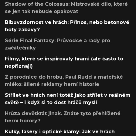
Shadow of the Colossus: Mistrovské dílo, které
se jen tak nebude opakovat
Blbuvzdornost ve hrách: Přínos, nebo betonové
boty zábavy?
Série Final Fantasy: Průvodce a rady pro
začátečníky
Filmy, které se inspirovaly hrami (ale často to
nepřiznají)
Z porodnice do hrobu, Paul Rudd a mateřské
mléko: šílené reklamy herní historie
Střílet ve hrách není totéž jako střílet v reálném
světě – i když si to dost hráčů myslí
Hrůza devětkrát jinak. Znáte tyto přehlížené
herní horory?
Kulky, lasery i optické klamy: Jak ve hrách