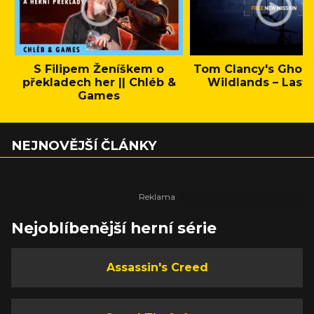
S Filipem Ženíškem o
Tom Clancy's Ghos
překladech her || Chléb &
Wildlands – Last 
Games
NEJNOVĚJŠÍ ČLÁNKY
Nejoblíbenější herní série
Assassin's Creed