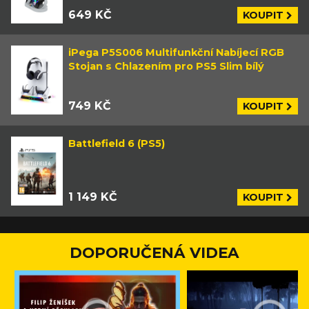
649 KČ
KOUPIT
iPega P5S006 Multifunkční Nabíjecí RGB
Stojan s Chlazením pro PS5 Slim bílý
749 KČ
KOUPIT
Battlefield 6 (PS5)
1 149 KČ
KOUPIT
DOPORUČENÁ VIDEA