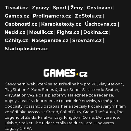
Tiscali.cz
|
Zprávy
|
Sport
|
Ženy
|
Cestování
|
Games.cz
|
Profigamers.cz
|
ZeStolu.cz
|
Osobnosti.cz
|
Karaoketexty.cz
|
Úschovna.cz
|
Nedd.cz
|
Moulík.cz
|
Fights.cz
|
Dokina.cz
|
CZhity.cz
|
Našepeníze.cz
|
Srovnám.cz
|
StartupInsider.cz
Český herní web, který se soustředí na hry pro PC, PlayStation 5,
PlayStation 4, Xbox Series X, Xbox Series S, Nintendo Switch,
PlayStation VR2 a další platformy. Naleznete zde recenze,
dojmy z hraní, videorecenze i pravidelné novinky, stejně jako
podcasty, rozsáhlou databázi her a speciály k očekávaným hrám
ze sérií jako Assassin's Creed, Call of Duty, Grand Theft Auto, The
Legend of Zelda, Final Fantasy, Kingdom Come: Deliverance,
Diablo, Stalker, The Elder Scrolls, Baldur's Gate, Hogwart's
Legacy či FIFA.