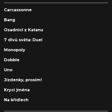
Carcassonne
Bang
Osadníci z Katanu
7 divů světa: Duel
Monopoly
Dobble
Uno
Jízdenky, prosím!
Krycí jména
Na křídlech