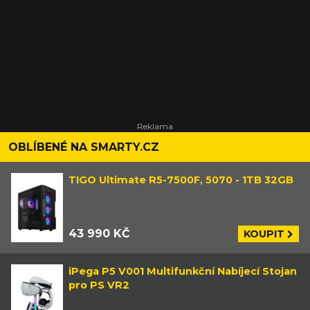
OBLÍBENÉ NA SMARTY.CZ
TIGO Ultimate R5-7500F, 5070 - 1TB 32GB
43 990 KČ
KOUPIT
iPega P5 V001 Multifunkční Nabíjecí Stojan
pro PS VR2