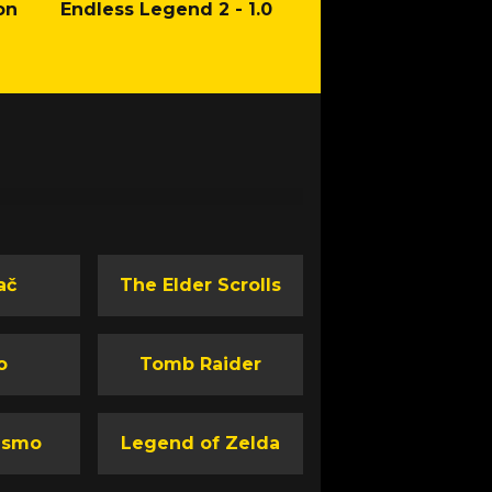
on
Endless Legend 2 - 1.0
Mafia: The Old Co
Man of Honor Ga
ač
The Elder Scrolls
o
Tomb Raider
ismo
Legend of Zelda