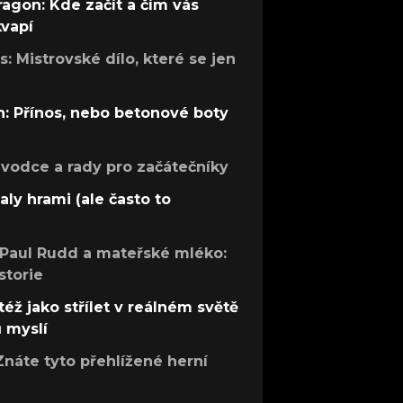
ragon: Kde začít a čím vás
kvapí
: Mistrovské dílo, které se jen
: Přínos, nebo betonové boty
růvodce a rady pro začátečníky
aly hrami (ale často to
 Paul Rudd a mateřské mléko:
storie
též jako střílet v reálném světě
ů myslí
Znáte tyto přehlížené herní