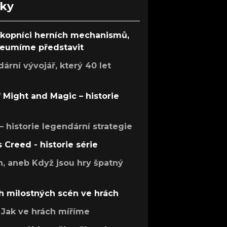
nky
ůkopníci herních mechanismů,
 neumíme představit
rní vývojář, který 40 let
f Might and Magic – historie
 – historie legendární strategie
s Creed - historie série
h, aneb Když jsou hry špatný
h milostných scén ve hrách
Jak ve hrách míříme