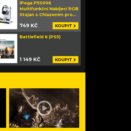
iPega P5S006
Multifunkční Nabíjecí RGB
Stojan s Chlazením pro
PS5 Slim bílý
749 KČ
KOUPIT
Battlefield 6 (PS5)
1 149 KČ
KOUPIT