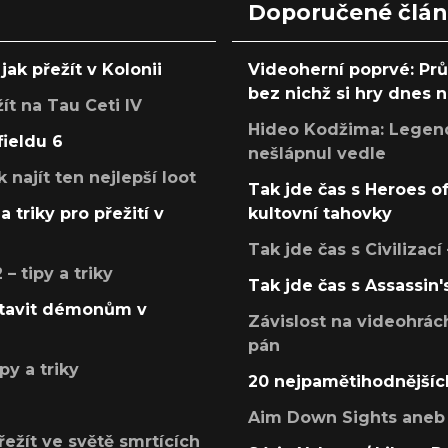
Doporučené člá
jak přežít v Kolonii
Videoherní poprvé: Pr
bez nichž si hry dnes
žít na Tau Ceti IV
Hideo Kodžima: Legendá
fieldu 6
nešlápnul vedle
k najít ten nejlepší loot
Tak jde čas s Heroes o
a triky pro přežití v
kultovní tahovky
Tak jde čas s Civilizací
 tipy a triky
Tak jde čas s Assassin'
postavit démonům v
Závislost na videohrác
pán
py a triky
20 nejpamětihodnějšíc
Aim Down Sights aneb 
přežít ve světě smrtících