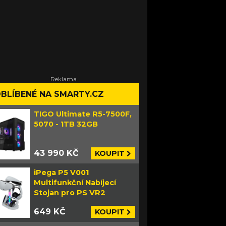
BLÍBENÉ NA SMARTY.CZ
TIGO Ultimate R5-7500F,
5070 - 1TB 32GB
43 990 KČ
KOUPIT
iPega P5 V001
Multifunkční Nabíjecí
Stojan pro PS VR2
649 KČ
KOUPIT