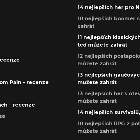
14 nejlepších her pro 
10 nejlepších boomer s
zahrát
11 nejlepších klasickýc
teď můžete zahrát
12 nejlepších postapoka
recenze
můžete zahrát
13 nejlepších gaučových
tom Pain - recenze
můžete zahrát
13 nejlepších her s ot
můžete zahrát
ach - recenze
14 nejlepších survivalů
ze
10 nejlepších RPG z poh
můžete zahrát