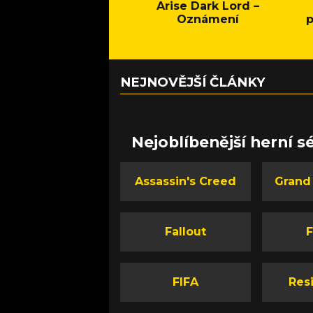
Arise Dark Lord –
Oznámení
p
NEJNOVĚJŠÍ ČLÁNKY
Nejoblíbenější herní sé
Assassin's Creed
Grand
Fallout
F
FIFA
Resi