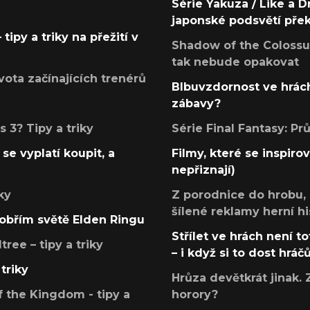
Série Yakuza / Like a D
japonské podsvětí pře
tipy a triky na přežití v
Shadow of the Colossus
tak nebude opakovat
ota začínajících trenérů
Blbuvzdornost ve hrách
zábavy?
 3? Tipy a triky
Série Final Fantasy: P
se vyplatí koupit, a
Filmy, které se inspirov
nepřiznají)
ky
Z porodnice do hrobu,
šílené reklamy herní hi
v obřím světě Elden Ringu
Střílet ve hrách není to
ree – tipy a triky
– i když si to dost hráč
triky
Hrůza devětkrát jinak. 
 the Kingdom - tipy a
horory?