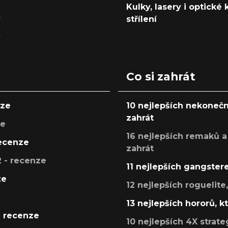
Kulky, lasery i optické
y
střílení
y
Co si zahrát
nze
10 nejlepších nekonečn
zahrát
ze
16 nejlepších remaků a
recenze
zahrát
 - recenze
11 nejlepších gangstere
ze
12 nejlepších roguelite
13 nejlepších hororů, k
- recenze
10 nejlepších 4X strate