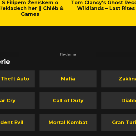
S Filipem Ženíškem o
Tom Clancy's Ghost Rec
řekladech her || Chléb &
Wildlands – Last Rites
Games
rie
 Theft Auto
Mafia
Zaklín
ar Cry
Call of Duty
Diabl
dent Evil
Mortal Kombat
Gran Tur