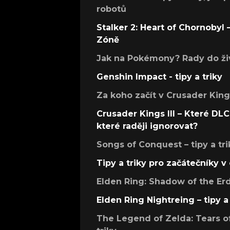
robotů
Stalker 2: Heart of Chornobyl – 
Zóně
Jak na Pokémony? Rady do živ
Genshin Impact - tipy a triky
Za koho začít v Crusader Kings
Crusader Kings III – Které DLC 
které raději ignorovat?
Songs of Conquest – tipy a tri
Tipy a triky pro začátečníky 
Elden Ring: Shadow of the Erdt
Elden Ring Nightreing – tipy a 
The Legend of Zelda: Tears of