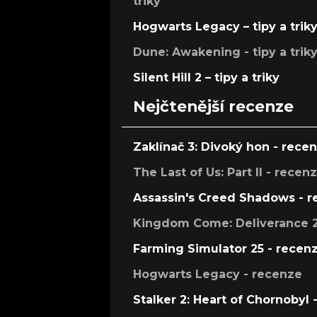
triky
Hogwarts Legacy – tipy a trik
Dune: Awakening - tipy a trik
Silent Hill 2 – tipy a triky
Nejčtenější recenze
Zaklínač 3: Divoký hon - rece
The Last of Us: Part II - recen
Assassin's Creed Shadows - 
Kingdom Come: Deliverance 2
Farming Simulator 25 - recen
Hogwarts Legacy - recenze
Stalker 2: Heart of Chornobyl 