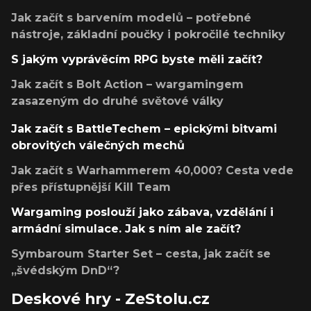
Jak začít s barvením modelů – potřebné
nástroje, základní poučky i pokročilé techniky
S jakým vyprávěcím RPG byste měli začít?
Jak začít s Bolt Action – wargamingem
zasazeným do druhé světové války
Jak začít s BattleTechem – epickými bitvami
obrovitých válečných mechů
Jak začít s Warhammerem 40,000? Cesta vede
přes přístupnější Kill Team
Wargaming poslouží jako zábava, vzdělání i
armádní simulace. Jak s ním ale začít?
Symbaroum Starter Set – cesta, jak začít se
„švédským DnD“?
Deskové hry - ZeStolu.cz