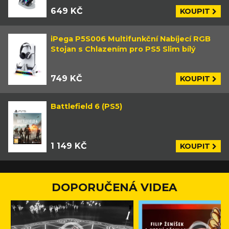
649 KČ
KOUPIT
iPega P5S006 Multifunkční Nabíjecí RGB
Stojan s Chlazením pro PS5 Slim bílý
749 KČ
KOUPIT
Battlefield 6 (PS5)
1 149 KČ
KOUPIT
DOPORUČENÁ VIDEA