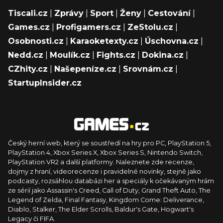
Tiscali.cz
|
Zprávy
|
Sport
|
Ženy
|
Cestování
|
Games.cz
|
Profigamers.cz
|
ZeStolu.cz
|
Osobnosti.cz
|
Karaoketexty.cz
|
Úschovna.cz
|
Nedd.cz
|
Moulík.cz
|
Fights.cz
|
Dokina.cz
|
CZhity.cz
|
Našepeníze.cz
|
Srovnám.cz
|
StartupInsider.cz
Český herní web, který se soustředí na hry pro PC, PlayStation 5,
PlayStation 4, Xbox Series X, Xbox Series S, Nintendo Switch,
PlayStation VR2 a další platformy. Naleznete zde recenze,
dojmy z hraní, videorecenze i pravidelné novinky, stejně jako
podcasty, rozsáhlou databázi her a speciály k očekávaným hrám
ze sérií jako Assassin's Creed, Call of Duty, Grand Theft Auto, The
Legend of Zelda, Final Fantasy, Kingdom Come: Deliverance,
Diablo, Stalker, The Elder Scrolls, Baldur's Gate, Hogwart's
Legacy či FIFA.