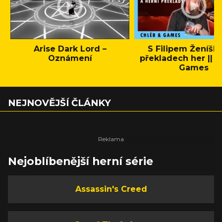
Arise Dark Lord –
S Filipem Ženíšk
Oznámení
překladech her || C
Games
NEJNOVĚJŠÍ ČLÁNKY
Nejoblíbenější herní série
Assassin's Creed