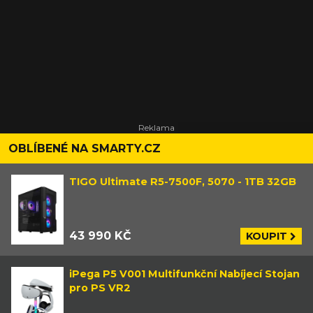
OBLÍBENÉ NA SMARTY.CZ
TIGO Ultimate R5-7500F, 5070 - 1TB 32GB
43 990 KČ
KOUPIT
iPega P5 V001 Multifunkční Nabíjecí Stojan
pro PS VR2