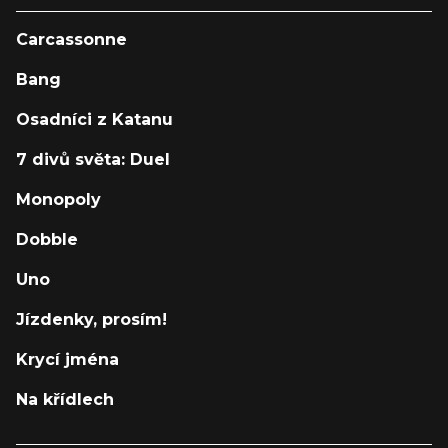
Carcassonne
Bang
Osadníci z Katanu
7 divů světa: Duel
Monopoly
Dobble
Uno
Jízdenky, prosím!
Krycí jména
Na křídlech