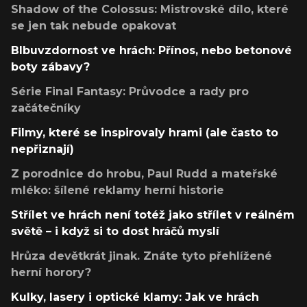
Shadow of the Colossus: Mistrovské dílo, které
se jen tak nebude opakovat
Blbuvzdornost ve hrách: Přínos, nebo betonové
boty zábavy?
Série Final Fantasy: Průvodce a rady pro
začátečníky
Filmy, které se inspirovaly hrami (ale často to
nepřiznají)
Z porodnice do hrobu, Paul Rudd a mateřské
mléko: šílené reklamy herní historie
Střílet ve hrách není totéž jako střílet v reálném
světě – i když si to dost hráčů myslí
Hrůza devětkrát jinak. Znáte tyto přehlížené
herní horory?
Kulky, lasery i optické klamy: Jak ve hrách