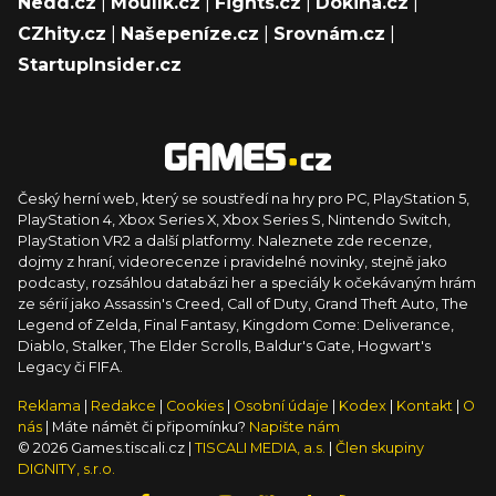
Nedd.cz
|
Moulík.cz
|
Fights.cz
|
Dokina.cz
|
CZhity.cz
|
Našepeníze.cz
|
Srovnám.cz
|
StartupInsider.cz
Český herní web, který se soustředí na hry pro PC, PlayStation 5,
PlayStation 4, Xbox Series X, Xbox Series S, Nintendo Switch,
PlayStation VR2 a další platformy. Naleznete zde recenze,
dojmy z hraní, videorecenze i pravidelné novinky, stejně jako
podcasty, rozsáhlou databázi her a speciály k očekávaným hrám
ze sérií jako Assassin's Creed, Call of Duty, Grand Theft Auto, The
Legend of Zelda, Final Fantasy, Kingdom Come: Deliverance,
Diablo, Stalker, The Elder Scrolls, Baldur's Gate, Hogwart's
Legacy či FIFA.
Reklama
|
Redakce
|
Cookies
|
Osobní údaje
|
Kodex
|
Kontakt
|
O
nás
| Máte námět či připomínku?
Napište nám
© 2026 Games.tiscali.cz |
TISCALI MEDIA, a.s.
|
Člen skupiny
DIGNITY, s.r.o.