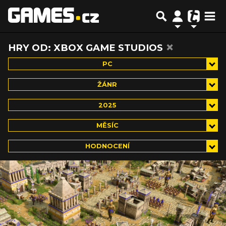
×
HRY OD: XBOX GAME STUDIOS
PC
ŽÁNR
2025
MĚSÍC
HODNOCENÍ