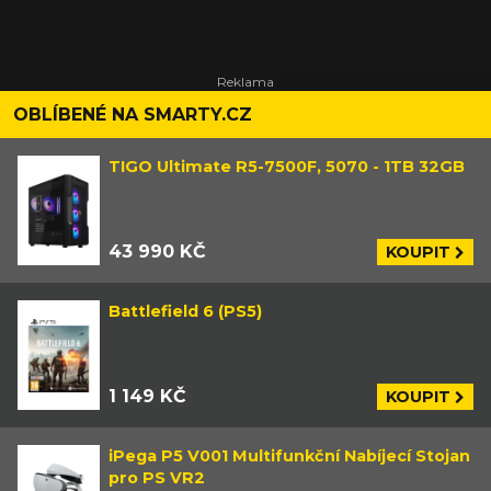
OBLÍBENÉ NA SMARTY.CZ
TIGO Ultimate R5-7500F, 5070 - 1TB 32GB
43 990 KČ
KOUPIT
Battlefield 6 (PS5)
1 149 KČ
KOUPIT
iPega P5 V001 Multifunkční Nabíjecí Stojan
pro PS VR2