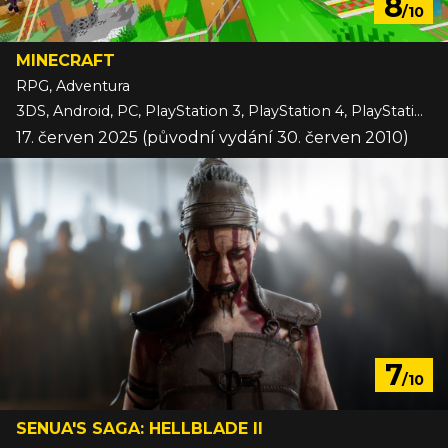
8
/10
MINECRAFT
RPG, Adventura
3DS, Android, PC, PlayStation 3, PlayStation 4, PlayStation 5, Switch, Switch 2, VITA, Wii U, Xbox 360, Xbox One, Xbox Series, iOS
17. červen 2025 (původní vydání 30. červen 2010)
7
/10
SENUA'S SAGA: HELLBLADE II