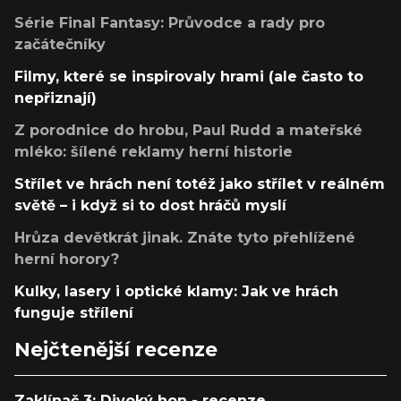
Série Final Fantasy: Průvodce a rady pro
začátečníky
Filmy, které se inspirovaly hrami (ale často to
nepřiznají)
Z porodnice do hrobu, Paul Rudd a mateřské
mléko: šílené reklamy herní historie
Střílet ve hrách není totéž jako střílet v reálném
světě – i když si to dost hráčů myslí
Hrůza devětkrát jinak. Znáte tyto přehlížené
herní horory?
Kulky, lasery i optické klamy: Jak ve hrách
funguje střílení
Nejčtenější recenze
Zaklínač 3: Divoký hon - recenze