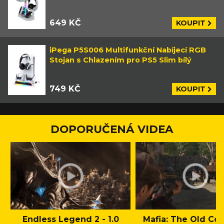
649 KČ
KOUPIT
iPega P5S006 Multifunkční Nabíjecí RGB
Stojan s Chlazením pro PS5 Slim bílý
749 KČ
KOUPIT
DOPORUČENÁ VIDEA
Endless Legend 2 - 1.0
Mafia: The Old Cou