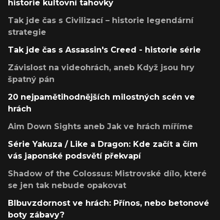
historie kultovní tahovky
Tak jde čas s Civilizací – historie legendární
strategie
Tak jde čas s Assassin's Creed - historie série
Závislost na videohrách, aneb Když jsou hry
špatný pán
20 nejpamětihodnějších milostných scén ve
hrách
Aim Down Sights aneb Jak ve hrách míříme
Série Yakuza / Like a Dragon: Kde začít a čím
vás japonské podsvětí překvapí
Shadow of the Colossus: Mistrovské dílo, které
se jen tak nebude opakovat
Blbuvzdornost ve hrách: Přínos, nebo betonové
boty zábavy?