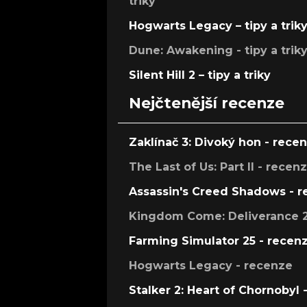
triky
Hogwarts Legacy – tipy a trik
Dune: Awakening - tipy a trik
Silent Hill 2 – tipy a triky
Nejčtenější recenze
Zaklínač 3: Divoký hon - rece
The Last of Us: Part II - recen
Assassin's Creed Shadows - 
Kingdom Come: Deliverance 2
Farming Simulator 25 - recen
Hogwarts Legacy - recenze
Stalker 2: Heart of Chornobyl 