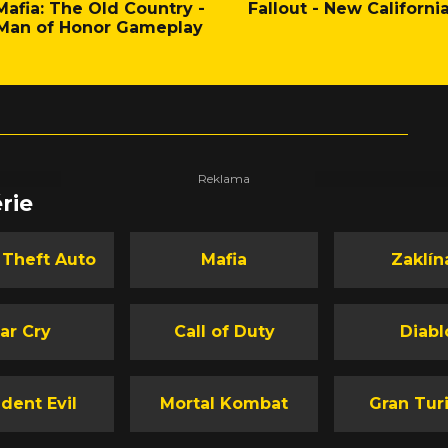
Mafia: The Old Country -
Fallout - New Californi
Man of Honor Gameplay
rie
 Theft Auto
Mafia
Zaklín
ar Cry
Call of Duty
Diabl
dent Evil
Mortal Kombat
Gran Tur