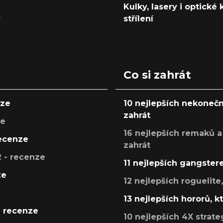
Kulky, lasery i optické
y
střílení
y
Co si zahrát
nze
10 nejlepších nekonečn
zahrát
ze
16 nejlepších remaků a
recenze
zahrát
 - recenze
11 nejlepších gangstere
ze
12 nejlepších roguelite
13 nejlepších hororů, k
- recenze
10 nejlepších 4X strate