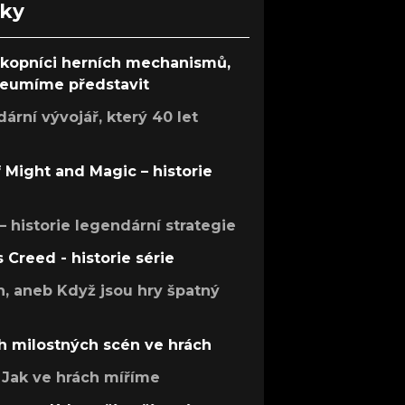
nky
ůkopníci herních mechanismů,
 neumíme představit
rní vývojář, který 40 let
f Might and Magic – historie
 – historie legendární strategie
s Creed - historie série
h, aneb Když jsou hry špatný
h milostných scén ve hrách
Jak ve hrách míříme