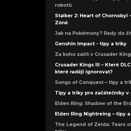
robotů
Stalker 2: Heart of Chornobyl – 
Zóně
Jak na Pokémony? Rady do živ
Genshin Impact - tipy a triky
Za koho začít v Crusader Kings
Crusader Kings III – Které DLC 
které raději ignorovat?
Songs of Conquest – tipy a tri
Tipy a triky pro začátečníky 
Elden Ring: Shadow of the Erdt
Elden Ring Nightreing – tipy a 
The Legend of Zelda: Tears of