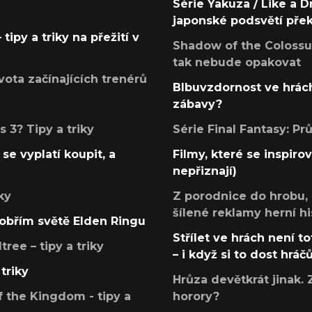
Série Yakuza / Like a D
japonské podsvětí pře
tipy a triky na přežití v
Shadow of the Colossus
tak nebude opakovat
ota začínajících trenérů
Blbuvzdornost ve hrách
zábavy?
 3? Tipy a triky
Série Final Fantasy: P
se vyplatí koupit, a
Filmy, které se inspirov
nepřiznají)
ky
Z porodnice do hrobu,
šílené reklamy herní hi
v obřím světě Elden Ringu
Střílet ve hrách není to
ree – tipy a triky
– i když si to dost hráč
triky
Hrůza devětkrát jinak. 
 the Kingdom - tipy a
horory?