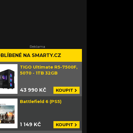
BLÍBENÉ NA SMARTY.CZ
TIGO Ultimate R5-7500F,
5070 - 1TB 32GB
43 990 KČ
KOUPIT
Battlefield 6 (PS5)
1 149 KČ
KOUPIT