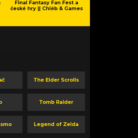
a
Final Fantasy Fan Fest a
Company of Heroes 
české hry || Chléb & Games
Stand - Trail
ač
The Elder Scrolls
o
Tomb Raider
ismo
Legend of Zelda