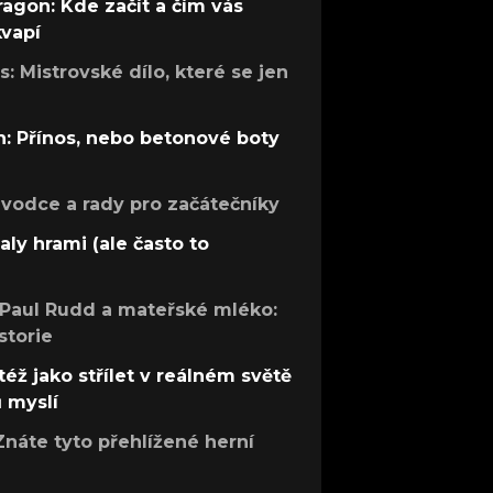
ragon: Kde začít a čím vás
kvapí
: Mistrovské dílo, které se jen
: Přínos, nebo betonové boty
růvodce a rady pro začátečníky
aly hrami (ale často to
 Paul Rudd a mateřské mléko:
storie
též jako střílet v reálném světě
ů myslí
Znáte tyto přehlížené herní