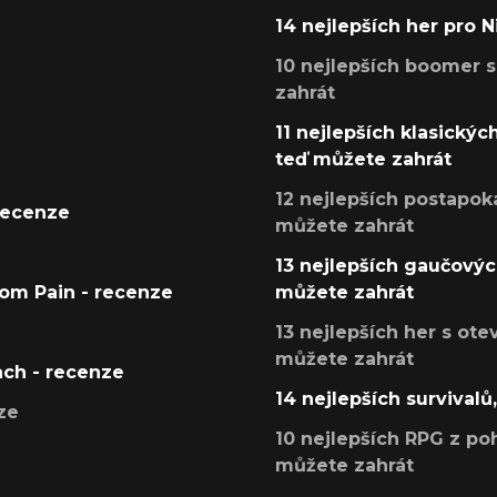
14 nejlepších her pro 
10 nejlepších boomer s
zahrát
11 nejlepších klasickýc
teď můžete zahrát
12 nejlepších postapoka
recenze
můžete zahrát
13 nejlepších gaučových
tom Pain - recenze
můžete zahrát
13 nejlepších her s ot
můžete zahrát
ach - recenze
14 nejlepších survivalů
ze
10 nejlepších RPG z poh
můžete zahrát