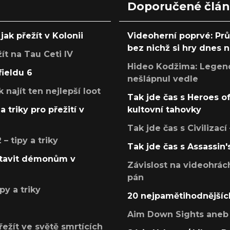
Doporučené člá
jak přežít v Kolonii
Videoherní poprvé: Pr
bez nichž si hry dnes
žít na Tau Ceti IV
Hideo Kodžima: Legendá
fieldu 6
nešlápnul vedle
k najít ten nejlepší loot
Tak jde čas s Heroes o
a triky pro přežití v
kultovní tahovky
Tak jde čas s Civilizací
 tipy a triky
Tak jde čas s Assassin'
postavit démonům v
Závislost na videohrác
pán
py a triky
20 nejpamětihodnějšíc
Aim Down Sights aneb 
přežít ve světě smrtících