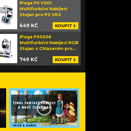
iPega P5 V001
Multifunkční Nabíjecí
Stojan pro PS VR2
649 KČ
KOUPIT
iPega P5S006
Multifunkční Nabíjecí RGB
Stojan s Chlazením pro
PS5 Slim bílý
749 KČ
KOUPIT