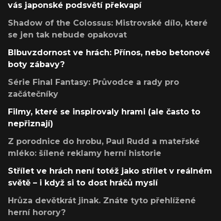
vás japonské podsvětí překvapí
Shadow of the Colossus: Mistrovské dílo, které
se jen tak nebude opakovat
Blbuvzdornost ve hrách: Přínos, nebo betonové
boty zábavy?
Série Final Fantasy: Průvodce a rady pro
začátečníky
Filmy, které se inspirovaly hrami (ale často to
nepřiznají)
Z porodnice do hrobu, Paul Rudd a mateřské
mléko: šílené reklamy herní historie
Střílet ve hrách není totéž jako střílet v reálném
světě – i když si to dost hráčů myslí
Hrůza devětkrát jinak. Znáte tyto přehlížené
herní horory?