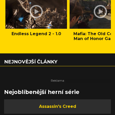
Endless Legend 2 - 1.0
Mafia: The Old Cou
Man of Honor Gam
NEJNOVĚJŠÍ ČLÁNKY
Nejoblíbenější herní série
Assassin's Creed