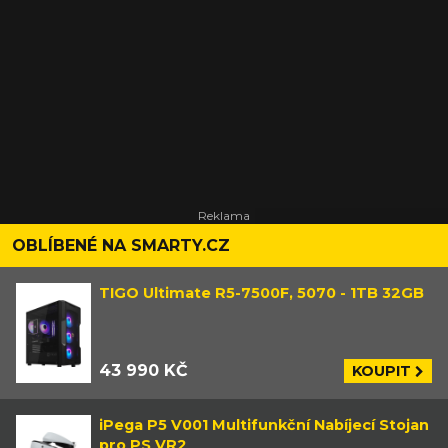
OBLÍBENÉ NA SMARTY.CZ
TIGO Ultimate R5-7500F, 5070 - 1TB 32GB
43 990 KČ
KOUPIT
iPega P5 V001 Multifunkční Nabíjecí Stojan
pro PS VR2