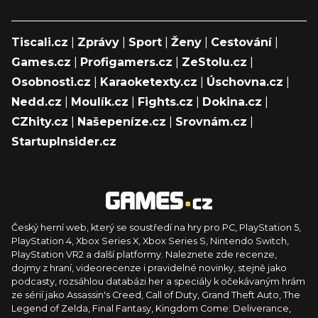
Tiscali.cz
|
Zprávy
|
Sport
|
Ženy
|
Cestování
|
Games.cz
|
Profigamers.cz
|
ZeStolu.cz
|
Osobnosti.cz
|
Karaoketexty.cz
|
Úschovna.cz
|
Nedd.cz
|
Moulík.cz
|
Fights.cz
|
Dokina.cz
|
CZhity.cz
|
Našepeníze.cz
|
Srovnám.cz
|
StartupInsider.cz
Český herní web, který se soustředí na hry pro PC, PlayStation 5,
PlayStation 4, Xbox Series X, Xbox Series S, Nintendo Switch,
PlayStation VR2 a další platformy. Naleznete zde recenze,
dojmy z hraní, videorecenze i pravidelné novinky, stejně jako
podcasty, rozsáhlou databázi her a speciály k očekávaným hrám
ze sérií jako Assassin's Creed, Call of Duty, Grand Theft Auto, The
Legend of Zelda, Final Fantasy, Kingdom Come: Deliverance,