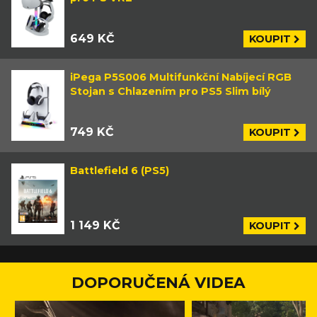
649 KČ
KOUPIT
iPega P5S006 Multifunkční Nabíjecí RGB
Stojan s Chlazením pro PS5 Slim bílý
749 KČ
KOUPIT
Battlefield 6 (PS5)
1 149 KČ
KOUPIT
DOPORUČENÁ VIDEA