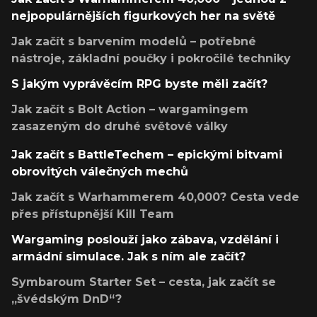
nejpopulárnějších figurkových her na světě
Jak začít s barvením modelů – potřebné
nástroje, základní poučky i pokročilé techniky
S jakým vyprávěcím RPG byste měli začít?
Jak začít s Bolt Action – wargamingem
zasazeným do druhé světové války
Jak začít s BattleTechem – epickými bitvami
obrovitých válečných mechů
Jak začít s Warhammerem 40,000? Cesta vede
přes přístupnější Kill Team
Wargaming poslouží jako zábava, vzdělání i
armádní simulace. Jak s ním ale začít?
Symbaroum Starter Set – cesta, jak začít se
„švédským DnD“?