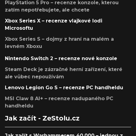
PlayStation 5 Pro – recenze konzole, kterou
zatím nepotřebujete, ale chcete
Xbox Series X – recenze vlajkové lodi
Microsoftu
Xbox Series S – dojmy z hraní na malém a
levném Xboxu
Nintendo Switch 2 – recenze nové konzole
Steam Deck je zázračné herní zařízení, které
ale vůbec nepoužívám
Lenovo Legion Go S – recenze PC handheldu
MSI Claw 8 AI+ – recenze nadupaného PC
handheldu
Jak začít - ZeStolu.cz
Jak začít s Warhammerem 40,000 – jednou z