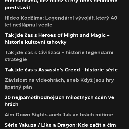
mechanismů, bez nichž si hry dnes neumíme
představit
Hideo Kodžima: Legendární vývojář, který 40
let nešlápnul vedle
Tak jde čas s Heroes of Might and Magic –
historie kultovní tahovky
Tak jde čas s Civilizací – historie legendární
strategie
Tak jde čas s Assassin's Creed - historie série
Závislost na videohrách, aneb Když jsou hry
špatný pán
20 nejpamětihodnějších milostných scén ve
hrách
Aim Down Sights aneb Jak ve hrách míříme
Série Yakuza / Like a Dragon: Kde začít a čím