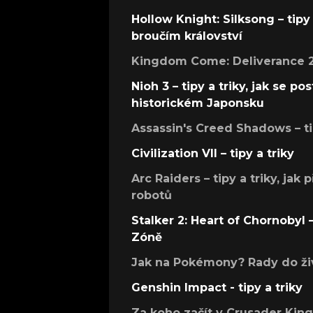
Hollow Knight: Silksong – tipy 
broučím království
Kingdom Come: Deliverance 2 –
Nioh 3 – tipy a triky, jak se 
historickém Japonsku
Assassin's Creed Shadows – ti
Civilization VII – tipy a triky
Arc Raiders – tipy a triky, jak 
robotů
Stalker 2: Heart of Chornobyl – 
Zóně
Jak na Pokémony? Rady do živ
Genshin Impact - tipy a triky
Za koho začít v Crusader Kings