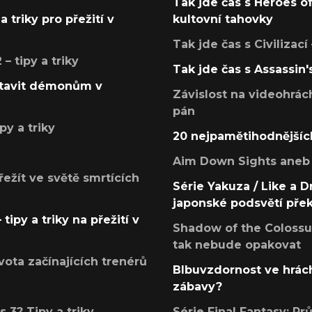
Tak jde čas s Heroes o
a triky pro přežití v
kultovní tahovky
Tak jde čas s Civilizací
 tipy a triky
Tak jde čas s Assassin'
postavit démonům v
Závislost na videohrác
pán
py a triky
20 nejpamětihodnějšíc
Aim Down Sights aneb 
přežít ve světě smrtících
Série Yakuza / Like a D
japonské podsvětí pře
tipy a triky na přežití v
Shadow of the Colossus
tak nebude opakovat
ota začínajících trenérů
Blbuvzdornost ve hrách
zábavy?
 3? Tipy a triky
Série Final Fantasy: P