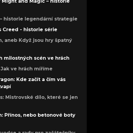
f Might and Magic – historie
 – historie legendární strategie
s Creed - historie série
h, aneb Když jsou hry špatný
h milostných scén ve hrách
Jak ve hrách míříme
ragon: Kde začít a čím vás
kvapí
: Mistrovské dílo, které se jen
: Přínos, nebo betonové boty
růvodce a rady pro začátečníky