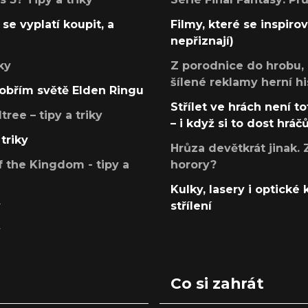
se vyplatí koupit, a
Filmy, které se inspirov
nepřiznají)
ky
Z porodnice do hrobu,
šílené reklamy herní hi
v obřím světě Elden Ringu
Střílet ve hrách není to
ree – tipy a triky
– i když si to dost hráč
triky
Hrůza devětkrát jinak. 
 the Kingdom - tipy a
horory?
Kulky, lasery i optické
y
střílení
y
Co si zahrát