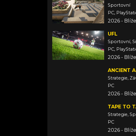
Sportovní
PC, PlayStat
2026 - Blí
UFL
Sportovní, S
PC, PlayStat
2026 - Blíž
ANCIENT A
Strategie, Z
PC
2026 - Blí
TAPE TO T
Strategie, S
PC
2026 - Blí