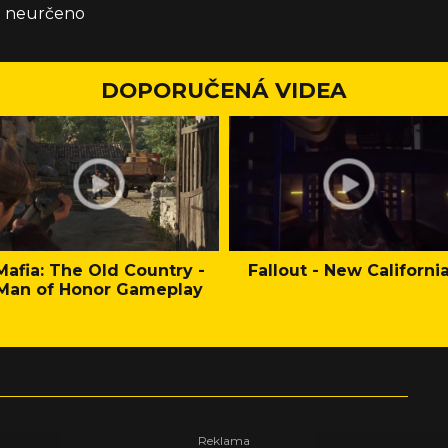
že neurčeno
DOPORUČENÁ VIDEA
Mafia: The Old Country -
Fallout - New Californi
Man of Honor Gameplay