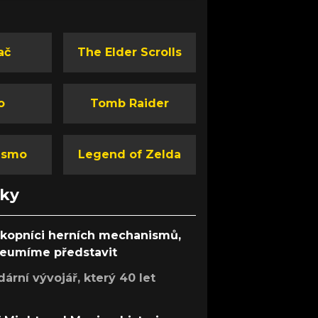
ač
The Elder Scrolls
o
Tomb Raider
ismo
Legend of Zelda
nky
ůkopníci herních mechanismů,
 neumíme představit
rní vývojář, který 40 let