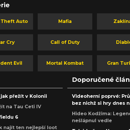
rie
 Theft Auto
Mafia
Zaklín
ar Cry
Call of Duty
Diabl
dent Evil
Mortal Kombat
Gran Tur
Doporučené člá
jak přežít v Kolonii
Videoherní poprvé: Pr
bez nichž si hry dnes
žít na Tau Ceti IV
Hideo Kodžima: Legendá
fieldu 6
nešlápnul vedle
k najít ten nejlepší loot