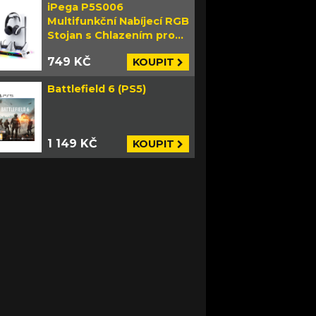
iPega P5S006
Multifunkční Nabíjecí RGB
Stojan s Chlazením pro
PS5 Slim bílý
749 KČ
KOUPIT
Battlefield 6 (PS5)
1 149 KČ
KOUPIT