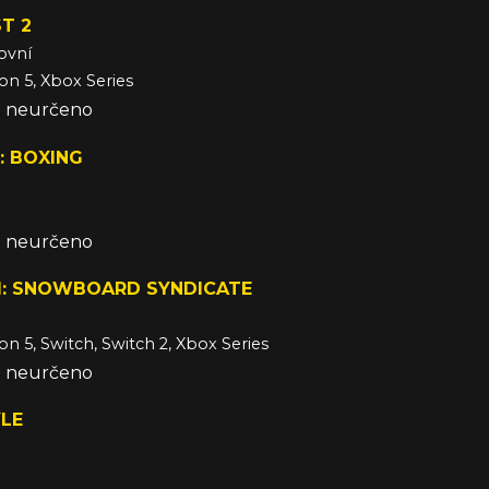
T 2
ovní
ion 5, Xbox Series
že neurčeno
: BOXING
že neurčeno
I: SNOWBOARD SYNDICATE
on 5, Switch, Switch 2, Xbox Series
že neurčeno
YLE