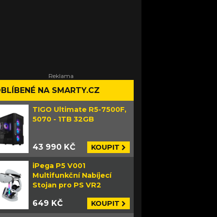
BLÍBENÉ NA SMARTY.CZ
TIGO Ultimate R5-7500F,
5070 - 1TB 32GB
43 990 KČ
KOUPIT
iPega P5 V001
Multifunkční Nabíjecí
Stojan pro PS VR2
649 KČ
KOUPIT