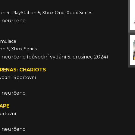
ion 4, PlayStation 5, Xbox One, Xbox Series
že neurčeno
imulace
ion 5, Xbox Series
e neurčeno (původní vydání 5. prosinec 2024)
RENAS: CHARIOTS
ávodní, Sportovní
že neurčeno
APE
portovní
že neurčeno