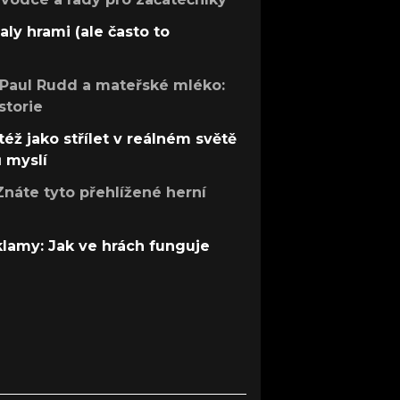
aly hrami (ale často to
 Paul Rudd a mateřské mléko:
storie
též jako střílet v reálném světě
ů myslí
Znáte tyto přehlížené herní
 klamy: Jak ve hrách funguje