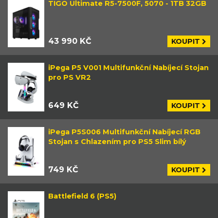
TIGO Ultimate R5-7500F, 5070 - 1TB 32GB
43 990 KČ
KOUPIT
iPega P5 V001 Multifunkční Nabíjecí Stojan
pro PS VR2
649 KČ
KOUPIT
iPega P5S006 Multifunkční Nabíjecí RGB
Stojan s Chlazením pro PS5 Slim bílý
749 KČ
KOUPIT
Battlefield 6 (PS5)