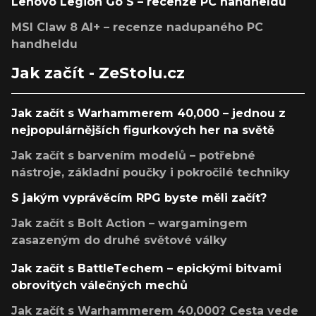
Lenovo Legion Go S – recenze PC handheldu
MSI Claw 8 AI+ – recenze nadupaného PC
handheldu
Jak začít - ZeStolu.cz
Jak začít s Warhammerem 40,000 – jednou z
nejpopulárnějších figurkových her na světě
Jak začít s barvením modelů – potřebné
nástroje, základní poučky i pokročilé techniky
S jakým vyprávěcím RPG byste měli začít?
Jak začít s Bolt Action – wargamingem
zasazeným do druhé světové války
Jak začít s BattleTechem – epickými bitvami
obrovitých válečných mechů
Jak začít s Warhammerem 40,000? Cesta vede