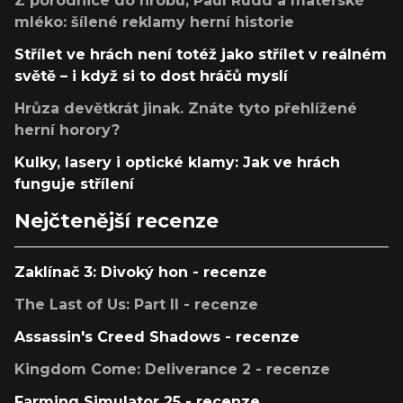
Z porodnice do hrobu, Paul Rudd a mateřské
mléko: šílené reklamy herní historie
Střílet ve hrách není totéž jako střílet v reálném
světě – i když si to dost hráčů myslí
Hrůza devětkrát jinak. Znáte tyto přehlížené
herní horory?
Kulky, lasery i optické klamy: Jak ve hrách
funguje střílení
Nejčtenější recenze
Zaklínač 3: Divoký hon - recenze
The Last of Us: Part II - recenze
Assassin's Creed Shadows - recenze
Kingdom Come: Deliverance 2 - recenze
Farming Simulator 25 - recenze