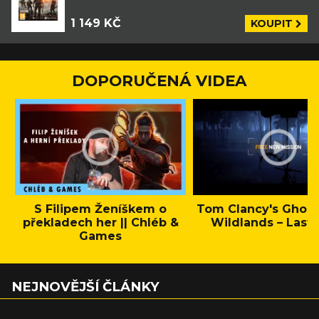
1 149 KČ
KOUPIT
DOPORUČENÁ VIDEA
S Filipem Ženíškem o
Tom Clancy's Ghos
překladech her || Chléb &
Wildlands – Last 
Games
NEJNOVĚJŠÍ ČLÁNKY