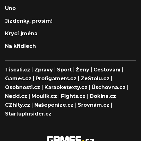
Uno
Jízdenky, prosím!
Krycí jména
Na křídlech
Tiscali.cz
|
Zprávy
|
Sport
|
Ženy
|
Cestování
|
Games.cz
|
Profigamers.cz
|
ZeStolu.cz
|
Osobnosti.cz
|
Karaoketexty.cz
|
Úschovna.cz
|
Nedd.cz
|
Moulík.cz
|
Fights.cz
|
Dokina.cz
|
CZhity.cz
|
Našepeníze.cz
|
Srovnám.cz
|
StartupInsider.cz