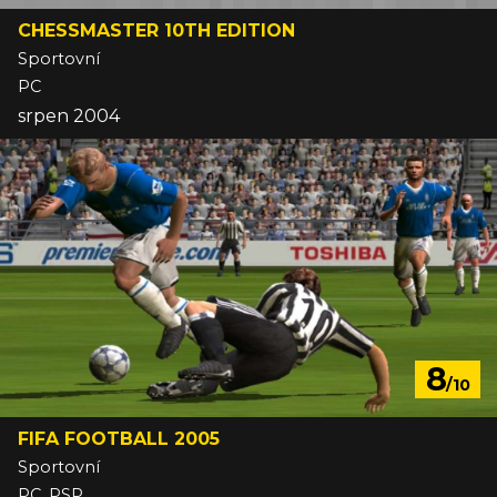
CHESSMASTER 10TH EDITION
Sportovní
PC
srpen 2004
8
/10
FIFA FOOTBALL 2005
Sportovní
PC, PSP