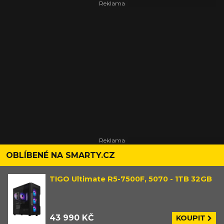
OBLÍBENÉ NA SMARTY.CZ
TIGO Ultimate R5-7500F, 5070 - 1TB 32GB
43 990 KČ
KOUPIT