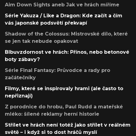
Aim Down Sights aneb Jak ve hrách míříme
Série Yakuza / Like a Dragon: Kde začít a čím
vás japonské podsvětí překvapí
Shadow of the Colossus: Mistrovské dílo, které
se jen tak nebude opakovat
Blbuvzdornost ve hrách: Přínos, nebo betonové
boty zábavy?
Série Final Fantasy: Průvodce a rady pro
začátečníky
Filmy, které se inspirovaly hrami (ale často to
nepřiznají)
Z porodnice do hrobu, Paul Rudd a mateřské
mléko: šílené reklamy herní historie
Střílet ve hrách není totéž jako střílet v reálném
světě – i když si to dost hráčů myslí