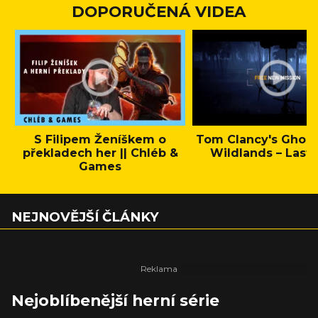
DOPORUČENÁ VIDEA
S Filipem Ženíškem o
Tom Clancy's Ghos
překladech her || Chléb &
Wildlands – Last 
Games
NEJNOVĚJŠÍ ČLÁNKY
Nejoblíbenější herní série