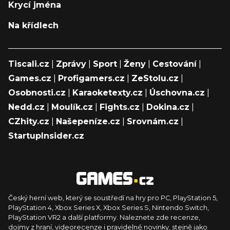
Krycí jména
Na křídlech
Tiscali.cz
|
Zprávy
|
Sport
|
Ženy
|
Cestování
|
Games.cz
|
Profigamers.cz
|
ZeStolu.cz
|
Osobnosti.cz
|
Karaoketexty.cz
|
Úschovna.cz
|
Nedd.cz
|
Moulík.cz
|
Fights.cz
|
Dokina.cz
|
CZhity.cz
|
Našepeníze.cz
|
Srovnám.cz
|
StartupInsider.cz
Český herní web, který se soustředí na hry pro PC, PlayStation 5,
PlayStation 4, Xbox Series X, Xbox Series S, Nintendo Switch,
PlayStation VR2 a další platformy. Naleznete zde recenze,
dojmy z hraní, videorecenze i pravidelné novinky, stejně jako