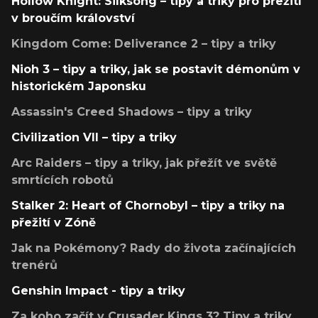
Hollow Knight: Silksong – tipy a triky pro přežití
v broučím království
Kingdom Come: Deliverance 2 – tipy a triky
Nioh 3 – tipy a triky, jak se postavit démonům v
historickém Japonsku
Assassin's Creed Shadows – tipy a triky
Civilization VII – tipy a triky
Arc Raiders – tipy a triky, jak přežít ve světě
smrtících robotů
Stalker 2: Heart of Chornobyl – tipy a triky na
přežití v Zóně
Jak na Pokémony? Rady do života začínajících
trenérů
Genshin Impact - tipy a triky
Za koho začít v Crusader Kings 3? Tipy a triky