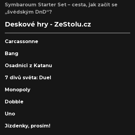
Symbaroum Starter Set – cesta, jak začít se
„švédským DnD“?
Deskové hry - ZeStolu.cz
Carcassonne
Bang
Osadníci z Katanu
7 divů světa: Duel
Monopoly
Dobble
Uno
Jízdenky, prosím!