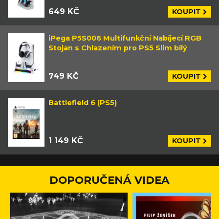
649 KČ
KOUPIT
iPega P5S006 Multifunkční Nabíjecí RGB
Stojan s Chlazením pro PS5 Slim bílý
749 KČ
KOUPIT
Battlefield 6 (PS5)
1 149 KČ
KOUPIT
DOPORUČENÁ VIDEA