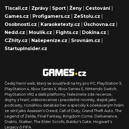
Tiscali.cz
|
Zprávy
|
Sport
|
Ženy
|
Cestování
|
Games.cz
|
Profigamers.cz
|
ZeStolu.cz
|
Osobnosti.cz
|
Karaoketexty.cz
|
Úschovna.cz
|
Nedd.cz
|
Moulík.cz
|
Fights.cz
|
Dokina.cz
|
CZhity.cz
|
Našepeníze.cz
|
Srovnám.cz
|
StartupInsider.cz
Český herní web, který se soustředí na hry pro PC, PlayStation 5,
PlayStation 4, Xbox Series X, Xbox Series S, Nintendo Switch,
PlayStation VR2 a další platformy. Naleznete zde recenze,
dojmy z hraní, videorecenze i pravidelné novinky, stejně jako
podcasty, rozsáhlou databázi her a speciály k očekávaným hrám
ze sérií jako Assassin's Creed, Call of Duty, Grand Theft Auto, The
Legend of Zelda, Final Fantasy, Kingdom Come: Deliverance,
Diablo, Stalker, The Elder Scrolls, Baldur's Gate, Hogwart's
Legacy či FIFA.