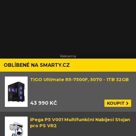
OBLÍBENÉ NA SMARTY.CZ
TIGO Ultimate R5-7500F, 5070 - 1TB 32GB
43 990 KČ
KOUPIT
iPega P5 V001 Multifunkční Nabíjecí Stojan
pro PS VR2