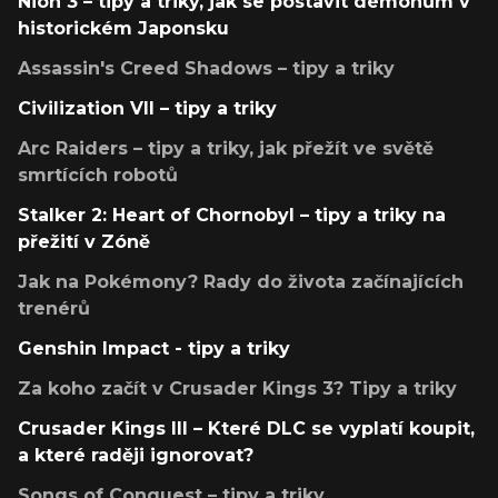
Nioh 3 – tipy a triky, jak se postavit démonům v
historickém Japonsku
Assassin's Creed Shadows – tipy a triky
Civilization VII – tipy a triky
Arc Raiders – tipy a triky, jak přežít ve světě
smrtících robotů
Stalker 2: Heart of Chornobyl – tipy a triky na
přežití v Zóně
Jak na Pokémony? Rady do života začínajících
trenérů
Genshin Impact - tipy a triky
Za koho začít v Crusader Kings 3? Tipy a triky
Crusader Kings III – Které DLC se vyplatí koupit,
a které raději ignorovat?
Songs of Conquest – tipy a triky