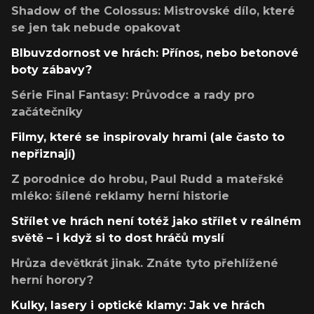
Shadow of the Colossus: Mistrovské dílo, které
se jen tak nebude opakovat
Blbuvzdornost ve hrách: Přínos, nebo betonové
boty zábavy?
Série Final Fantasy: Průvodce a rady pro
začátečníky
Filmy, které se inspirovaly hrami (ale často to
nepřiznají)
Z porodnice do hrobu, Paul Rudd a mateřské
mléko: šílené reklamy herní historie
Střílet ve hrách není totéž jako střílet v reálném
světě – i když si to dost hráčů myslí
Hrůza devětkrát jinak. Znáte tyto přehlížené
herní horory?
Kulky, lasery i optické klamy: Jak ve hrách