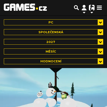
PC
SPOLEČENSKÁ
2027
MĚSÍC
HODNOCENÍ