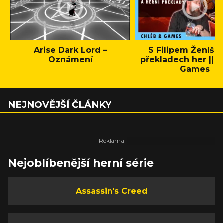
Arise Dark Lord –
S Filipem Ženíšk
Oznámení
překladech her || C
Games
NEJNOVĚJŠÍ ČLÁNKY
Nejoblíbenější herní série
Assassin's Creed