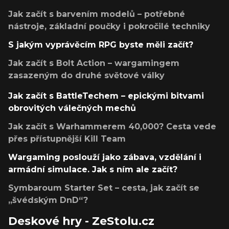
Jak začít s barvením modelů – potřebné
nástroje, základní poučky i pokročilé techniky
S jakým vyprávěcím RPG byste měli začít?
Jak začít s Bolt Action – wargamingem
zasazeným do druhé světové války
Jak začít s BattleTechem – epickými bitvami
obrovitých válečných mechů
Jak začít s Warhammerem 40,000? Cesta vede
přes přístupnější Kill Team
Wargaming poslouží jako zábava, vzdělání i
armádní simulace. Jak s ním ale začít?
Symbaroum Starter Set – cesta, jak začít se
„švédským DnD“?
Deskové hry - ZeStolu.cz