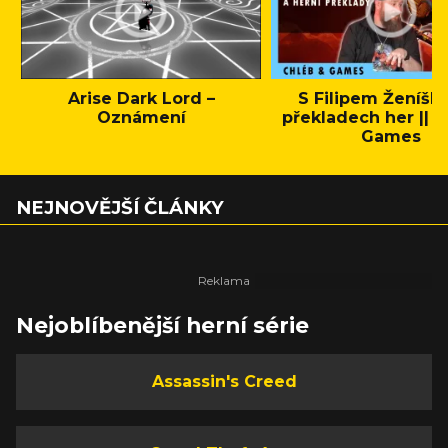
Arise Dark Lord –
S Filipem Ženíšk
Oznámení
překladech her || C
Games
NEJNOVĚJŠÍ ČLÁNKY
Nejoblíbenější herní série
Assassin's Creed