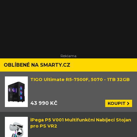
OBLÍBENÉ NA SMARTY.CZ
TIGO Ultimate R5-7500F, 5070 - 1TB 32GB
43 990 KČ
KOUPIT
iPega P5 V001 Multifunkční Nabíjecí Stojan
pro PS VR2