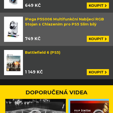
649 KČ
KOUPIT
iPega P5S006 Multifunkční Nabíjecí RGB
Stojan s Chlazením pro PS5 Slim bílý
749 KČ
KOUPIT
Battlefield 6 (PS5)
1 149 KČ
KOUPIT
DOPORUČENÁ VIDEA