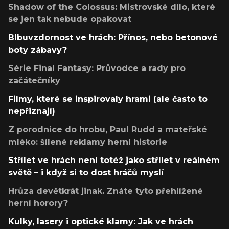
Shadow of the Colossus: Mistrovské dílo, které
se jen tak nebude opakovat
Blbuvzdornost ve hrách: Přínos, nebo betonové
boty zábavy?
Série Final Fantasy: Průvodce a rady pro
začátečníky
Filmy, které se inspirovaly hrami (ale často to
nepřiznají)
Z porodnice do hrobu, Paul Rudd a mateřské
mléko: šílené reklamy herní historie
Střílet ve hrách není totéž jako střílet v reálném
světě – i když si to dost hráčů myslí
Hrůza devětkrát jinak. Znáte tyto přehlížené
herní horory?
Kulky, lasery i optické klamy: Jak ve hrách