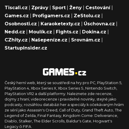
Tiscali.cz
|
Zprávy
|
Sport
|
Ženy
|
Cestování
|
Games.cz
|
Profigamers.cz
|
ZeStolu.cz
|
Osobnosti.cz
|
Karaoketexty.cz
|
Úschovna.cz
|
Nedd.cz
|
Moulík.cz
|
Fights.cz
|
Dokina.cz
|
CZhity.cz
|
Našepeníze.cz
|
Srovnám.cz
|
StartupInsider.cz
Český herní web, který se soustředí na hry pro PC, PlayStation 5,
PlayStation 4, Xbox Series X, Xbox Series S, Nintendo Switch,
PlayStation VR2 a další platformy. Naleznete zde recenze,
dojmy z hraní, videorecenze i pravidelné novinky, stejně jako
podcasty, rozsáhlou databázi her a speciály k očekávaným hrám
ze sérií jako Assassin's Creed, Call of Duty, Grand Theft Auto, The
Legend of Zelda, Final Fantasy, Kingdom Come: Deliverance,
Diablo, Stalker, The Elder Scrolls, Baldur's Gate, Hogwart's
Legacy či FIFA.