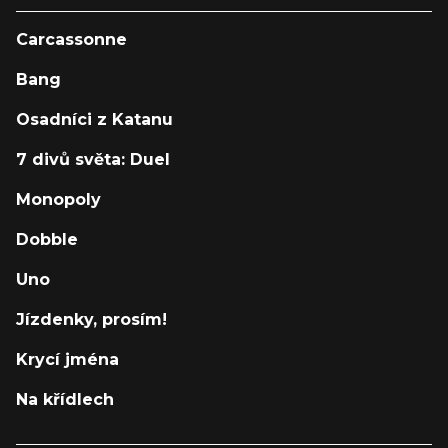
Carcassonne
Bang
Osadníci z Katanu
7 divů světa: Duel
Monopoly
Dobble
Uno
Jízdenky, prosím!
Krycí jména
Na křídlech