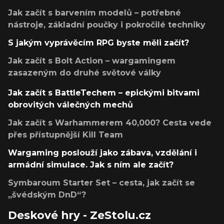
Jak začít s barvením modelů – potřebné
nástroje, základní poučky i pokročilé techniky
S jakým vyprávěcím RPG byste měli začít?
Jak začít s Bolt Action – wargamingem
zasazeným do druhé světové války
Jak začít s BattleTechem – epickými bitvami
obrovitých válečných mechů
Jak začít s Warhammerem 40,000? Cesta vede
přes přístupnější Kill Team
Wargaming poslouží jako zábava, vzdělání i
armádní simulace. Jak s ním ale začít?
Symbaroum Starter Set – cesta, jak začít se
„švédským DnD“?
Deskové hry - ZeStolu.cz