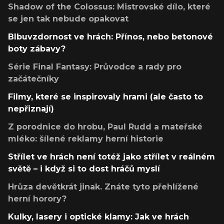
Shadow of the Colossus: Mistrovské dílo, které
se jen tak nebude opakovat
Blbuvzdornost ve hrách: Přínos, nebo betonové
boty zábavy?
Série Final Fantasy: Průvodce a rady pro
začátečníky
Filmy, které se inspirovaly hrami (ale často to
nepřiznají)
Z porodnice do hrobu, Paul Rudd a mateřské
mléko: šílené reklamy herní historie
Střílet ve hrách není totéž jako střílet v reálném
světě – i když si to dost hráčů myslí
Hrůza devětkrát jinak. Znáte tyto přehlížené
herní horory?
Kulky, lasery i optické klamy: Jak ve hrách