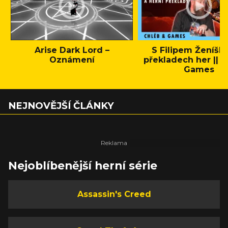
Arise Dark Lord –
S Filipem Ženíšk
Oznámení
překladech her || C
Games
NEJNOVĚJŠÍ ČLÁNKY
Nejoblíbenější herní série
Assassin's Creed