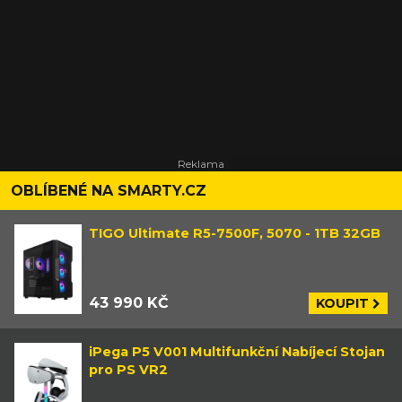
OBLÍBENÉ NA SMARTY.CZ
TIGO Ultimate R5-7500F, 5070 - 1TB 32GB
43 990 KČ
KOUPIT
iPega P5 V001 Multifunkční Nabíjecí Stojan
pro PS VR2