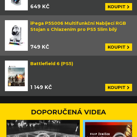
649 KČ
KOUPIT
iPega P5S006 Multifunkční Nabíjecí RGB
Stojan s Chlazením pro PS5 Slim bílý
749 KČ
KOUPIT
Battlefield 6 (PS5)
1 149 KČ
KOUPIT
DOPORUČENÁ VIDEA