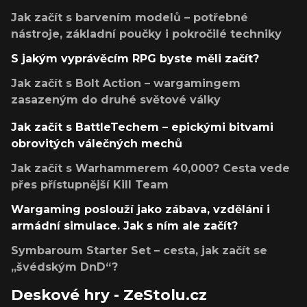
Jak začít s barvením modelů – potřebné
nástroje, základní poučky i pokročilé techniky
S jakým vyprávěcím RPG byste měli začít?
Jak začít s Bolt Action – wargamingem
zasazeným do druhé světové války
Jak začít s BattleTechem – epickými bitvami
obrovitých válečných mechů
Jak začít s Warhammerem 40,000? Cesta vede
přes přístupnější Kill Team
Wargaming poslouží jako zábava, vzdělání i
armádní simulace. Jak s ním ale začít?
Symbaroum Starter Set – cesta, jak začít se
„švédským DnD“?
Deskové hry - ZeStolu.cz