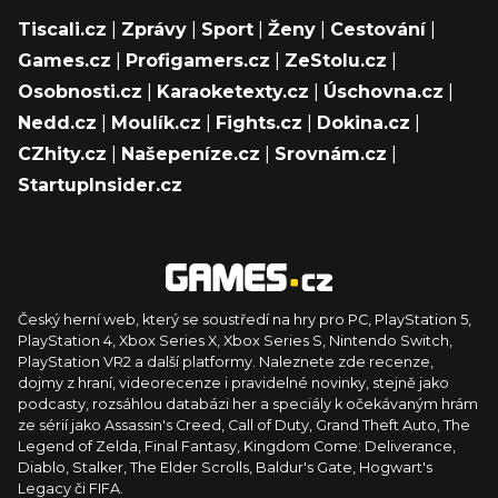
Tiscali.cz
|
Zprávy
|
Sport
|
Ženy
|
Cestování
|
Games.cz
|
Profigamers.cz
|
ZeStolu.cz
|
Osobnosti.cz
|
Karaoketexty.cz
|
Úschovna.cz
|
Nedd.cz
|
Moulík.cz
|
Fights.cz
|
Dokina.cz
|
CZhity.cz
|
Našepeníze.cz
|
Srovnám.cz
|
StartupInsider.cz
Český herní web, který se soustředí na hry pro PC, PlayStation 5,
PlayStation 4, Xbox Series X, Xbox Series S, Nintendo Switch,
PlayStation VR2 a další platformy. Naleznete zde recenze,
dojmy z hraní, videorecenze i pravidelné novinky, stejně jako
podcasty, rozsáhlou databázi her a speciály k očekávaným hrám
ze sérií jako Assassin's Creed, Call of Duty, Grand Theft Auto, The
Legend of Zelda, Final Fantasy, Kingdom Come: Deliverance,
Diablo, Stalker, The Elder Scrolls, Baldur's Gate, Hogwart's
Legacy či FIFA.