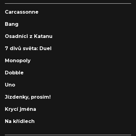
Carcassonne
Bang
Osadníci z Katanu
7 divů světa: Duel
Monopoly
Dobble
Uno
Jízdenky, prosím!
Krycí jména
Na křídlech