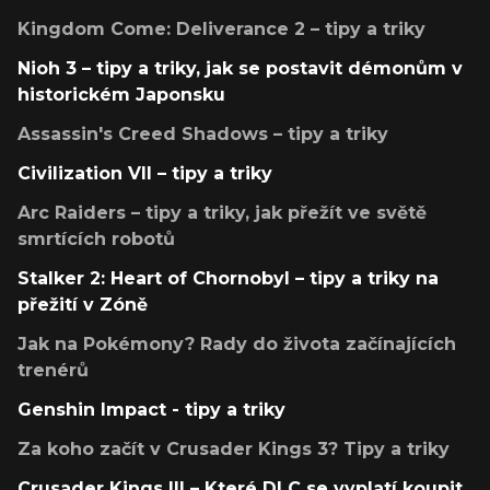
Kingdom Come: Deliverance 2 – tipy a triky
Nioh 3 – tipy a triky, jak se postavit démonům v
historickém Japonsku
Assassin's Creed Shadows – tipy a triky
Civilization VII – tipy a triky
Arc Raiders – tipy a triky, jak přežít ve světě
smrtících robotů
Stalker 2: Heart of Chornobyl – tipy a triky na
přežití v Zóně
Jak na Pokémony? Rady do života začínajících
trenérů
Genshin Impact - tipy a triky
Za koho začít v Crusader Kings 3? Tipy a triky
Crusader Kings III – Které DLC se vyplatí koupit,