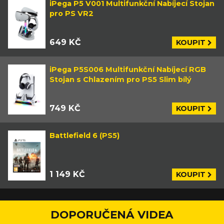
iPega P5 V001 Multifunkční Nabíjecí Stojan
pro PS VR2
649 KČ
KOUPIT
iPega P5S006 Multifunkční Nabíjecí RGB
Stojan s Chlazením pro PS5 Slim bílý
749 KČ
KOUPIT
Battlefield 6 (PS5)
1 149 KČ
KOUPIT
DOPORUČENÁ VIDEA