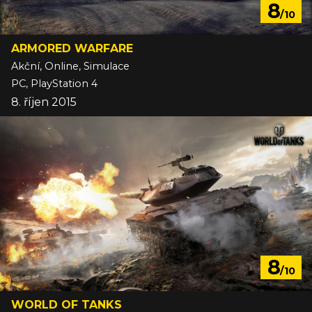
8
/10
ARMORED WARFARE
Akční, Online, Simulace
PC, PlayStation 4
8. říjen 2015
8
/10
WORLD OF TANKS