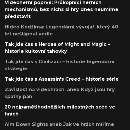
Videoherní poprvé: Průkopníci herních
mechanismů, bez nichž si hry dnes neumíme
představit
Hideo Kodžima: Legendární vývojář, který 40
let nešlápnul vedle
Tak jde čas s Heroes of Might and Magic –
historie kultovní tahovky
Tak jde čas s Civilizací – historie legendární
strategie
Tak jde čas s Assassin's Creed - historie série
Závislost na videohrách, aneb Když jsou hry
špatný pán
20 nejpamětihodnějších milostných scén ve
hrách
Aim Down Sights aneb Jak ve hrách míříme