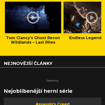
Tom Clancy's Ghost Recon
Endless Legend 2 
Wildlands – Last Rites
NEJNOVĚJŠÍ ČLÁNKY
Nejoblíbenější herní série
Assassin's Creed