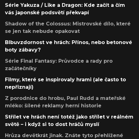
Série Yakuza / Like a Dragon: Kde začít a čím
vás japonské podsvětí překvapí
Shadow of the Colossus: Mistrovské dílo, které
se jen tak nebude opakovat
Blbuvzdornost ve hrách: Přínos, nebo betonové
boty zábavy?
Série Final Fantasy: Průvodce a rady pro
začátečníky
Filmy, které se inspirovaly hrami (ale často to
nepřiznají)
Z porodnice do hrobu, Paul Rudd a mateřské
mléko: šílené reklamy herní historie
Střílet ve hrách není totéž jako střílet v reálném
světě – i když si to dost hráčů myslí
Hrůza devětkrát jinak. Znáte tyto přehlížené