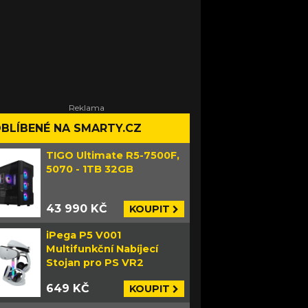
BLÍBENÉ NA SMARTY.CZ
TIGO Ultimate R5-7500F,
5070 - 1TB 32GB
43 990 KČ
KOUPIT
iPega P5 V001
Multifunkční Nabíjecí
Stojan pro PS VR2
649 KČ
KOUPIT