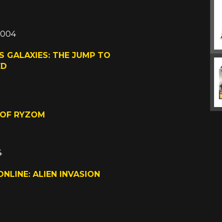
 2004
 GALAXIES: THE JUMP TO
ED
04
 OF RYZOM
4
NLINE: ALIEN INVASION