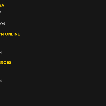
NA
e
004
N ONLINE
04
EROES
4