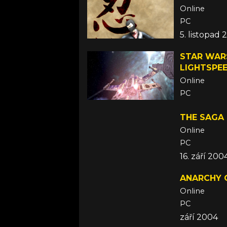
Online
PC
5. listopad
STAR WARS
LIGHTSPE
Online
PC
27. říjen 20
THE SAGA
Online
PC
16. září 200
ANARCHY O
Online
PC
září 2004