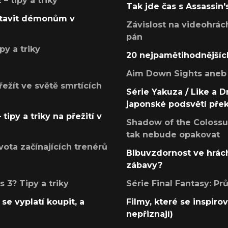
 tipy a triky
Tak jde čas s Assassin'
postavit démonům v
Závislost na videohrác
pán
py a triky
20 nejpamětihodnějšíc
Aim Down Sights aneb 
přežít ve světě smrtících
Série Yakuza / Like a D
japonské podsvětí pře
tipy a triky na přežití v
Shadow of the Colossus
tak nebude opakovat
ota začínajících trenérů
Blbuvzdornost ve hrách
zábavy?
 3? Tipy a triky
Série Final Fantasy: P
se vyplatí koupit, a
Filmy, které se inspirov
nepřiznají)