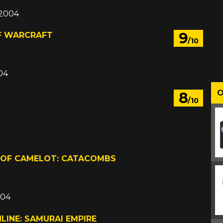
 2004
9
F WARCRAFT
/10
04
O
8
/10
 OF CAMELOT: CATACOMBS
004
LINE: SAMURAI EMPIRE