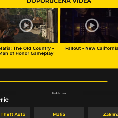
DOPORUČENÁ VIDEA
Mafia: The Old Country -
Fallout - New Californi
Man of Honor Gameplay
rie
 Theft Auto
Mafia
Zaklín