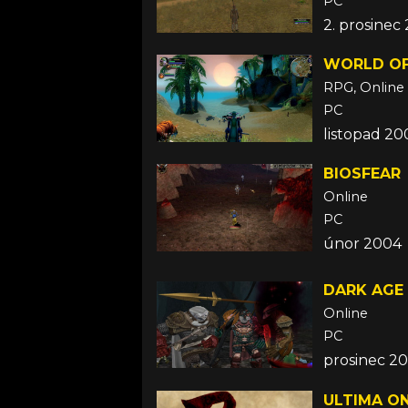
PC
2. prosinec
WORLD O
RPG, Online
PC
listopad 20
BIOSFEAR
Online
PC
únor 2004
DARK AGE
Online
PC
prosinec 2
ULTIMA ON