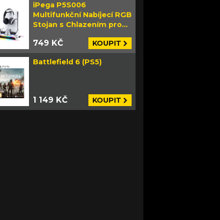
iPega P5S006
Multifunkční Nabíjecí RGB
Stojan s Chlazením pro
PS5 Slim bílý
749 KČ
KOUPIT
Battlefield 6 (PS5)
1 149 KČ
KOUPIT