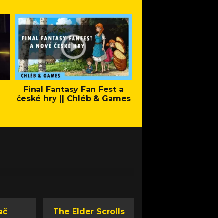
a
Final Fantasy Fan Fest a
Company of Heroes 
české hry || Chléb & Games
Stand - Trail
ač
The Elder Scrolls