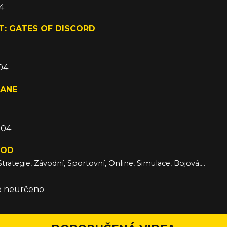
4
T: GATES OF DISCORD
04
ANE
004
MOD
Akční, RPG, Strategie, Závodní, Sportovní, Online, Simulace, Bojová, Adventura, Společenská, Logická
že neurčeno