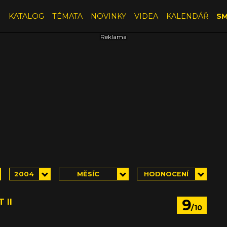
E
KATALOG
TÉMATA
NOVINKY
VIDEA
KALENDÁŘ
SM
2004
MĚSÍC
HODNOCENÍ
9
 II
/10