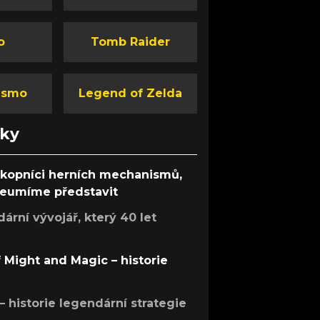
o
Tomb Raider
ismo
Legend of Zelda
nky
ůkopníci herních mechanismů,
 neumíme představit
rní vývojář, který 40 let
f Might and Magic – historie
 – historie legendární strategie