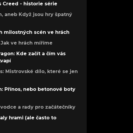
s Creed - historie série
h, aneb Když jsou hry špatný
h milostných scén ve hrách
Jak ve hrách míříme
ragon: Kde začít a čím vás
kvapí
: Mistrovské dílo, které se jen
: Přínos, nebo betonové boty
růvodce a rady pro začátečníky
aly hrami (ale často to