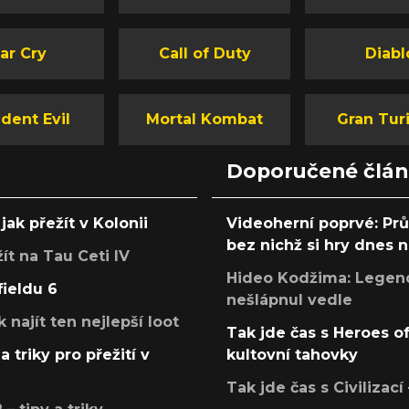
ar Cry
Call of Duty
Diabl
dent Evil
Mortal Kombat
Gran Tur
Doporučené člá
jak přežít v Kolonii
Videoherní poprvé: Pr
bez nichž si hry dnes
žít na Tau Ceti IV
Hideo Kodžima: Legendá
fieldu 6
nešlápnul vedle
k najít ten nejlepší loot
Tak jde čas s Heroes o
a triky pro přežití v
kultovní tahovky
Tak jde čas s Civilizací