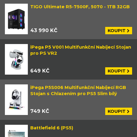
TIGO Ultimate R5-7500F, 5070 - 1TB 32GB
43 990 KČ
KOUPIT
iPega P5 V001 Multifunkční Nabíjecí Stojan
pro PS VR2
649 KČ
KOUPIT
iPega P5S006 Multifunkční Nabíjecí RGB
Stojan s Chlazením pro PS5 Slim bílý
749 KČ
KOUPIT
Battlefield 6 (PS5)