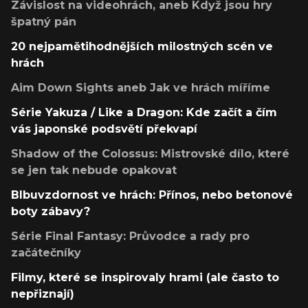
Závislost na videohrách, aneb Když jsou hry
špatný pán
20 nejpamětihodnějších milostných scén ve
hrách
Aim Down Sights aneb Jak ve hrách míříme
Série Yakuza / Like a Dragon: Kde začít a čím
vás japonské podsvětí překvapí
Shadow of the Colossus: Mistrovské dílo, které
se jen tak nebude opakovat
Blbuvzdornost ve hrách: Přínos, nebo betonové
boty zábavy?
Série Final Fantasy: Průvodce a rady pro
začátečníky
Filmy, které se inspirovaly hrami (ale často to
nepřiznají)