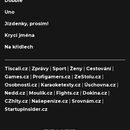
Dobble
Uno
Jízdenky, prosím!
Krycí jména
Na křídlech
Tiscali.cz
|
Zprávy
|
Sport
|
Ženy
|
Cestování
|
Games.cz
|
Profigamers.cz
|
ZeStolu.cz
|
Osobnosti.cz
|
Karaoketexty.cz
|
Úschovna.cz
|
Nedd.cz
|
Moulík.cz
|
Fights.cz
|
Dokina.cz
|
CZhity.cz
|
Našepeníze.cz
|
Srovnám.cz
|
StartupInsider.cz