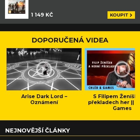
1 149 KČ
KOUPIT
DOPORUČENÁ VIDEA
Arise Dark Lord –
S Filipem Ženíšk
Oznámení
překladech her || C
Games
NEJNOVĚJŠÍ ČLÁNKY