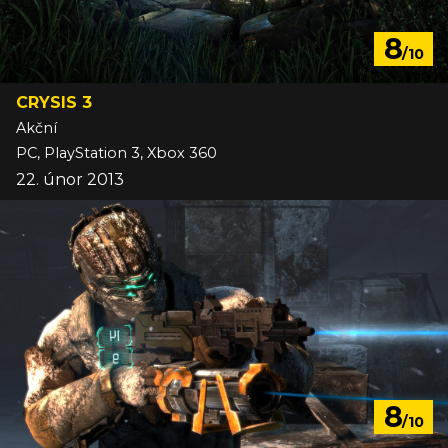
8
/10
CRYSIS 3
Akční
PC, PlayStation 3, Xbox 360
22. únor 2013
8
/10