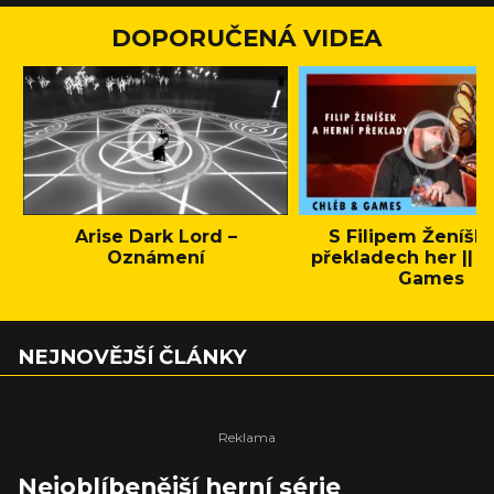
DOPORUČENÁ VIDEA
Arise Dark Lord –
S Filipem Ženíšk
Oznámení
překladech her || C
Games
NEJNOVĚJŠÍ ČLÁNKY
Nejoblíbenější herní série