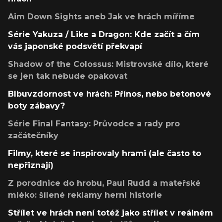
Aim Down Sights aneb Jak ve hrách míříme
Série Yakuza / Like a Dragon: Kde začít a čím
vás japonské podsvětí překvapí
Shadow of the Colossus: Mistrovské dílo, které
se jen tak nebude opakovat
Blbuvzdornost ve hrách: Přínos, nebo betonové
boty zábavy?
Série Final Fantasy: Průvodce a rady pro
začátečníky
Filmy, které se inspirovaly hrami (ale často to
nepřiznají)
Z porodnice do hrobu, Paul Rudd a mateřské
mléko: šílené reklamy herní historie
Střílet ve hrách není totéž jako střílet v reálném