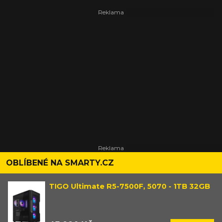
OBLÍBENÉ NA SMARTY.CZ
TIGO Ultimate R5-7500F, 5070 - 1TB 32GB