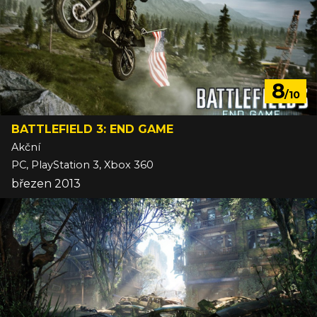
8
/10
BATTLEFIELD 3: END GAME
Akční
PC, PlayStation 3, Xbox 360
březen 2013