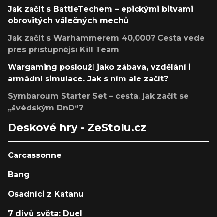
Jak začít s BattleTechem – epickými bitvami
obrovitých válečných mechů
Jak začít s Warhammerem 40,000? Cesta vede
přes přístupnější Kill Team
Wargaming poslouží jako zábava, vzdělání i
armádní simulace. Jak s ním ale začít?
Symbaroum Starter Set – cesta, jak začít se
„švédským DnD“?
Deskové hry - ZeStolu.cz
Carcassonne
Bang
Osadníci z Katanu
7 divů světa: Duel