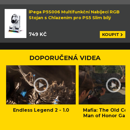
iPega P5S006 Multifunkční Nabíjecí RGB
Stojan s Chlazením pro PS5 Slim bílý
749 KČ
KOUPIT
DOPORUČENÁ VIDEA
Endless Legend 2 - 1.0
Mafia: The Old Cou
Man of Honor Gam