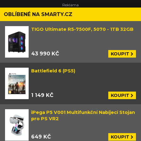
OBLÍBENÉ NA SMARTY.CZ
TIGO Ultimate R5-7500F, 5070 - 1TB 32GB
43 990 KČ
KOUPIT
Battlefield 6 (PS5)
1 149 KČ
KOUPIT
iPega P5 V001 Multifunkční Nabíjecí Stojan
pro PS VR2
649 KČ
KOUPIT