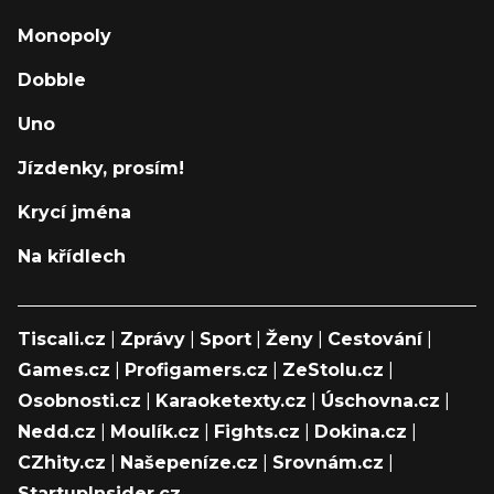
Monopoly
Dobble
Uno
Jízdenky, prosím!
Krycí jména
Na křídlech
Tiscali.cz
|
Zprávy
|
Sport
|
Ženy
|
Cestování
|
Games.cz
|
Profigamers.cz
|
ZeStolu.cz
|
Osobnosti.cz
|
Karaoketexty.cz
|
Úschovna.cz
|
Nedd.cz
|
Moulík.cz
|
Fights.cz
|
Dokina.cz
|
CZhity.cz
|
Našepeníze.cz
|
Srovnám.cz
|
StartupInsider.cz