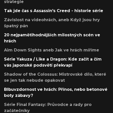
strategie
Tak jde čas s Assassin's Creed - historie série
Závislost na videohrách, aneb Když jsou hry
špatný pán
20 nejpamětihodnějších milostných scén ve
hrách
Aim Down Sights aneb Jak ve hrách míříme
Série Yakuza / Like a Dragon: Kde začít a čím
vás japonské podsvětí překvapí
Shadow of the Colossus: Mistrovské dílo, které
se jen tak nebude opakovat
Blbuvzdornost ve hrách: Přínos, nebo betonové
boty zábavy?
Série Final Fantasy: Průvodce a rady pro
začátečníky