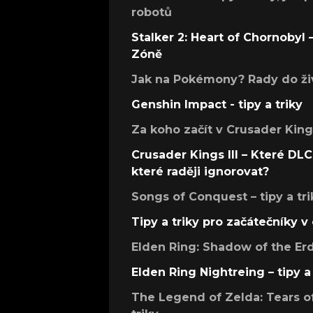
robotů
Stalker 2: Heart of Chornobyl – 
Zóně
Jak na Pokémony? Rady do živ
Genshin Impact - tipy a triky
Za koho začít v Crusader Kings
Crusader Kings III – Které DLC 
které raději ignorovat?
Songs of Conquest – tipy a tri
Tipy a triky pro začátečníky 
Elden Ring: Shadow of the Erdt
Elden Ring Nightreing – tipy a 
The Legend of Zelda: Tears of