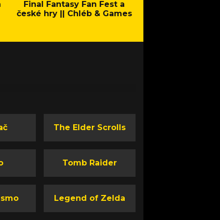
a
Final Fantasy Fan Fest a
Company of Heroes 
české hry || Chléb & Games
Stand - Trail
ač
The Elder Scrolls
o
Tomb Raider
ismo
Legend of Zelda