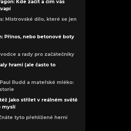
ragon: Kde začít a čím vás
kvapí
: Mistrovské dílo, které se jen
: Přínos, nebo betonové boty
růvodce a rady pro začátečníky
aly hrami (ale často to
 Paul Rudd a mateřské mléko:
storie
též jako střílet v reálném světě
ů myslí
Znáte tyto přehlížené herní