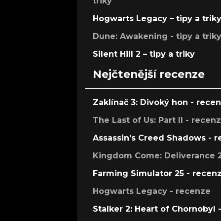
triky
Hogwarts Legacy – tipy a trik
Dune: Awakening - tipy a trik
Silent Hill 2 – tipy a triky
Nejčtenější recenze
Zaklínač 3: Divoký hon - rece
The Last of Us: Part II - recen
Assassin's Creed Shadows - 
Kingdom Come: Deliverance 2
Farming Simulator 25 - recen
Hogwarts Legacy - recenze
Stalker 2: Heart of Chornobyl 