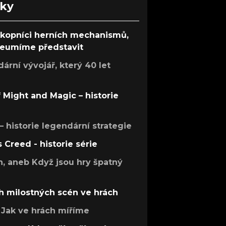
nky
ůkopníci herních mechanismů,
 neumíme představit
rní vývojář, který 40 let
f Might and Magic – historie
 – historie legendární strategie
s Creed - historie série
h, aneb Když jsou hry špatný
h milostných scén ve hrách
Jak ve hrách míříme