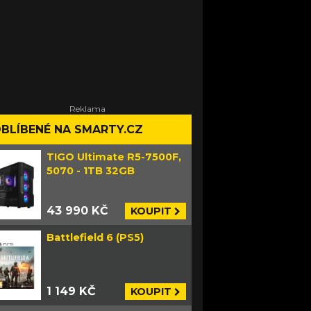
BLÍBENÉ NA SMARTY.CZ
TIGO Ultimate R5-7500F,
5070 - 1TB 32GB
43 990 KČ
KOUPIT
Battlefield 6 (PS5)
1 149 KČ
KOUPIT