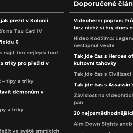
Doporučené člá
jak přežít v Kolonii
Videoherní poprvé: Pr
bez nichž si hry dnes
žít na Tau Ceti IV
Hideo Kodžima: Legendá
fieldu 6
nešlápnul vedle
k najít ten nejlepší loot
Tak jde čas s Heroes o
a triky pro přežití v
kultovní tahovky
Tak jde čas s Civilizací
 tipy a triky
Tak jde čas s Assassin'
postavit démonům v
Závislost na videohrác
pán
py a triky
20 nejpamětihodnějšíc
Aim Down Sights aneb 
přežít ve světě smrtících