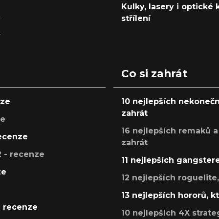
Kulky, lasery i optické
y
střílení
y
Co si zahrát
nze
10 nejlepších nekonečn
zahrát
ze
16 nejlepších remaků a
recenze
zahrát
 - recenze
11 nejlepších gangstere
ze
12 nejlepších roguelite
13 nejlepších hororů, k
- recenze
10 nejlepších 4X strate