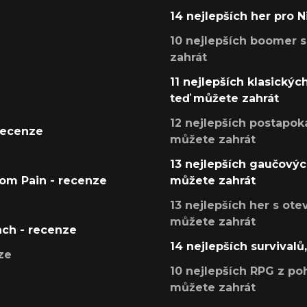
14 nejlepších her pro 
10 nejlepších boomer s
zahrát
11 nejlepších klasickýc
teď můžete zahrát
12 nejlepších postapoka
recenze
můžete zahrát
13 nejlepších gaučových
tom Pain - recenze
můžete zahrát
13 nejlepších her s ot
můžete zahrát
ach - recenze
14 nejlepších survivalů
ze
10 nejlepších RPG z poh
můžete zahrát