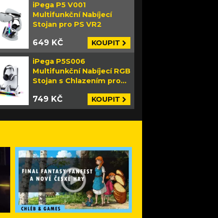
iPega P5 V001
Multifunkční Nabíjecí
Stojan pro PS VR2
649 KČ
KOUPIT
iPega P5S006
Multifunkční Nabíjecí RGB
Stojan s Chlazením pro
PS5 Slim bílý
749 KČ
KOUPIT