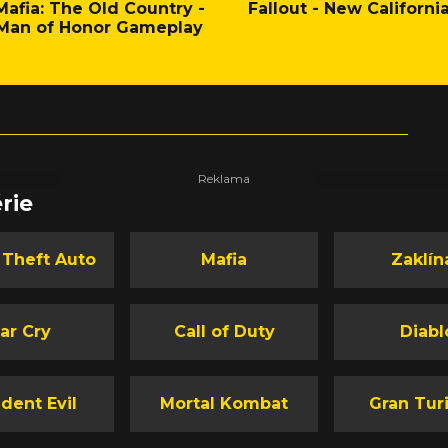
Mafia: The Old Country -
Fallout - New Californi
Man of Honor Gameplay
rie
 Theft Auto
Mafia
Zaklín
ar Cry
Call of Duty
Diabl
dent Evil
Mortal Kombat
Gran Tur