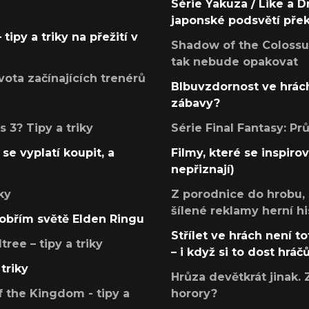
Série Yakuza / Like a D
japonské podsvětí pře
tipy a triky na přežití v
Shadow of the Colossus
tak nebude opakovat
ota začínajících trenérů
Blbuvzdornost ve hrách
zábavy?
 3? Tipy a triky
Série Final Fantasy: P
se vyplatí koupit, a
Filmy, které se inspirov
nepřiznají)
ky
Z porodnice do hrobu,
šílené reklamy herní hi
v obřím světě Elden Ringu
Střílet ve hrách není to
ree – tipy a triky
– i když si to dost hráč
triky
Hrůza devětkrát jinak. 
 the Kingdom - tipy a
horory?