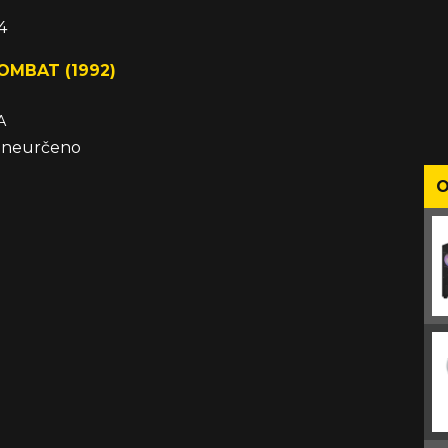
4
OMBAT (1992)
A
e neurčeno
O