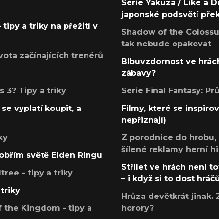
Série Yakuza / Like a D
japonské podsvětí pře
tipy a triky na přežití v
Shadow of the Colossus
tak nebude opakovat
ota začínajících trenérů
Blbuvzdornost ve hrách
zábavy?
 3? Tipy a triky
Série Final Fantasy: P
se vyplatí koupit, a
Filmy, které se inspirov
nepřiznají)
ky
Z porodnice do hrobu,
šílené reklamy herní hi
v obřím světě Elden Ringu
Střílet ve hrách není to
ree – tipy a triky
– i když si to dost hráč
triky
Hrůza devětkrát jinak. 
 the Kingdom - tipy a
horory?