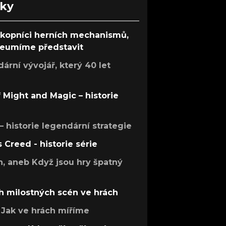
nky
ůkopníci herních mechanismů,
 neumíme představit
rní vývojář, který 40 let
f Might and Magic – historie
 – historie legendární strategie
s Creed - historie série
h, aneb Když jsou hry špatný
h milostných scén ve hrách
Jak ve hrách míříme