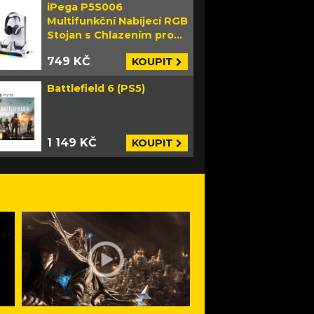
iPega P5S006
Multifunkční Nabíjecí RGB
Stojan s Chlazením pro
PS5 Slim bílý
749 KČ
KOUPIT
Battlefield 6 (PS5)
1 149 KČ
KOUPIT