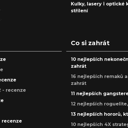
Kulky, lasery i optické
y
střílení
y
Co si zahrát
nze
10 nejlepších nekonečn
zahrát
ze
16 nejlepších remaků a
recenze
zahrát
 - recenze
11 nejlepších gangstere
ze
12 nejlepších roguelite
13 nejlepších hororů, k
- recenze
10 nejlepších 4X strate