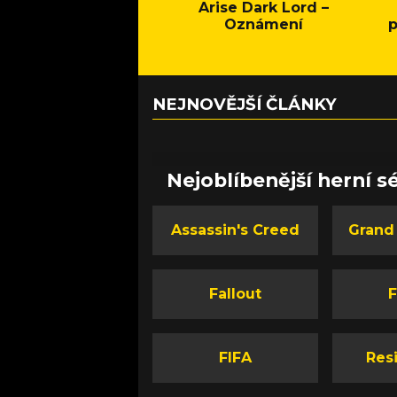
Arise Dark Lord –
Oznámení
p
NEJNOVĚJŠÍ ČLÁNKY
Nejoblíbenější herní sé
Assassin's Creed
Grand
Fallout
F
FIFA
Resi