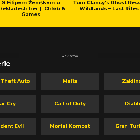
S Filipem Ženíškem o
Tom Clancy's Ghost Rec
řekladech her || Chléb &
Wildlands – Last Rites
Games
rie
 Theft Auto
Mafia
Zaklín
ar Cry
Call of Duty
Diabl
dent Evil
Mortal Kombat
Gran Tur