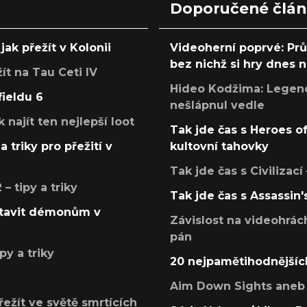
Doporučené člá
jak přežít v Kolonii
Videoherní poprvé: Pr
bez nichž si hry dnes
žít na Tau Ceti IV
Hideo Kodžima: Legendá
fieldu 6
nešlápnul vedle
k najít ten nejlepší loot
Tak jde čas s Heroes o
a triky pro přežití v
kultovní tahovky
Tak jde čas s Civilizací
 tipy a triky
Tak jde čas s Assassin'
postavit démonům v
Závislost na videohrác
pán
py a triky
20 nejpamětihodnějšíc
Aim Down Sights aneb 
přežít ve světě smrtících