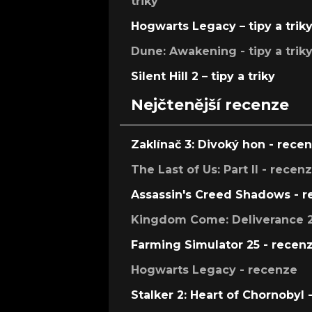
triky
Hogwarts Legacy – tipy a trik
Dune: Awakening - tipy a trik
Silent Hill 2 – tipy a triky
Nejčtenější recenze
Zaklínač 3: Divoký hon - rece
The Last of Us: Part II - recen
Assassin's Creed Shadows - 
Kingdom Come: Deliverance 2
Farming Simulator 25 - recen
Hogwarts Legacy - recenze
Stalker 2: Heart of Chornobyl 