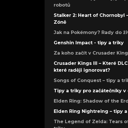
robotů
Stalker 2: Heart of Chornobyl – 
Zóně
Jak na Pokémony? Rady do živ
Genshin Impact - tipy a triky
Za koho začít v Crusader Kings
Crusader Kings III – Které DLC 
které raději ignorovat?
Songs of Conquest – tipy a tri
Tipy a triky pro začátečníky 
Elden Ring: Shadow of the Erdt
Elden Ring Nightreing – tipy a 
The Legend of Zelda: Tears of