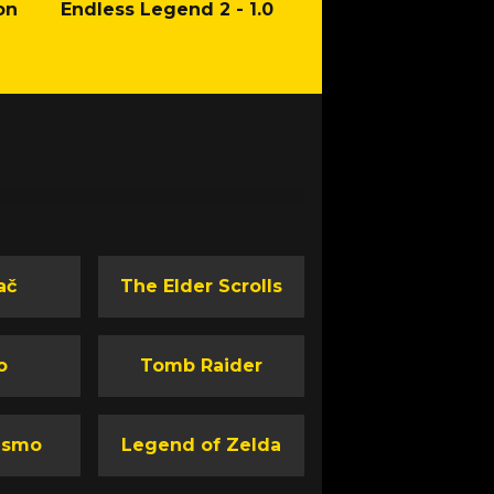
on
Endless Legend 2 - 1.0
Mafia: The Old Co
Man of Honor Ga
ač
The Elder Scrolls
o
Tomb Raider
ismo
Legend of Zelda