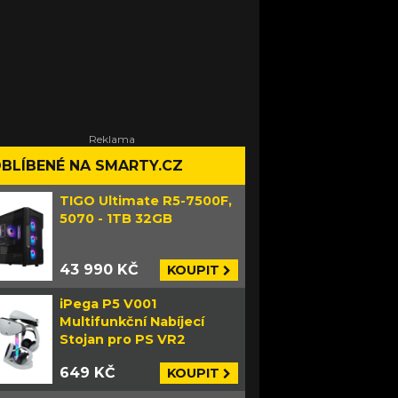
BLÍBENÉ NA SMARTY.CZ
TIGO Ultimate R5-7500F,
5070 - 1TB 32GB
43 990 KČ
KOUPIT
iPega P5 V001
Multifunkční Nabíjecí
Stojan pro PS VR2
649 KČ
KOUPIT