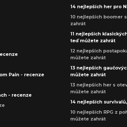
14 nejlepších her pro 
10 nejlepších boomer s
zahrát
11 nejlepších klasickýc
teď můžete zahrát
12 nejlepších postapoka
recenze
můžete zahrát
13 nejlepších gaučových
tom Pain - recenze
můžete zahrát
13 nejlepších her s ot
můžete zahrát
ach - recenze
14 nejlepších survivalů
ze
10 nejlepších RPG z poh
můžete zahrát