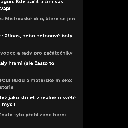
ragon: Kde začít a čím vás
kvapí
: Mistrovské dílo, které se jen
: Přínos, nebo betonové boty
růvodce a rady pro začátečníky
aly hrami (ale často to
 Paul Rudd a mateřské mléko:
storie
též jako střílet v reálném světě
ů myslí
Znáte tyto přehlížené herní