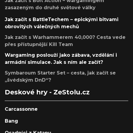
Jak začít s Bolt Action – wargamingem
zasazeným do druhé světové války
Jak začít s BattleTechem – epickými bitvami
obrovitých válečných mechů
Jak začít s Warhammerem 40,000? Cesta vede
přes přístupnější Kill Team
Wargaming poslouží jako zábava, vzdělání i
armádní simulace. Jak s ním ale začít?
Symbaroum Starter Set – cesta, jak začít se
„švédským DnD“?
Deskové hry - ZeStolu.cz
Carcassonne
Bang
Osadníci z Katanu