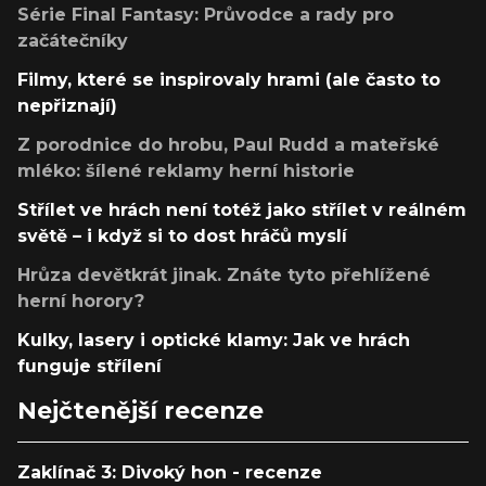
Série Final Fantasy: Průvodce a rady pro
začátečníky
Filmy, které se inspirovaly hrami (ale často to
nepřiznají)
Z porodnice do hrobu, Paul Rudd a mateřské
mléko: šílené reklamy herní historie
Střílet ve hrách není totéž jako střílet v reálném
světě – i když si to dost hráčů myslí
Hrůza devětkrát jinak. Znáte tyto přehlížené
herní horory?
Kulky, lasery i optické klamy: Jak ve hrách
funguje střílení
Nejčtenější recenze
Zaklínač 3: Divoký hon - recenze