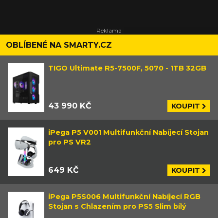
OBLÍBENÉ NA SMARTY.CZ
TIGO Ultimate R5-7500F, 5070 - 1TB 32GB
43 990 KČ
KOUPIT
iPega P5 V001 Multifunkční Nabíjecí Stojan
pro PS VR2
649 KČ
KOUPIT
iPega P5S006 Multifunkční Nabíjecí RGB
Stojan s Chlazením pro PS5 Slim bílý