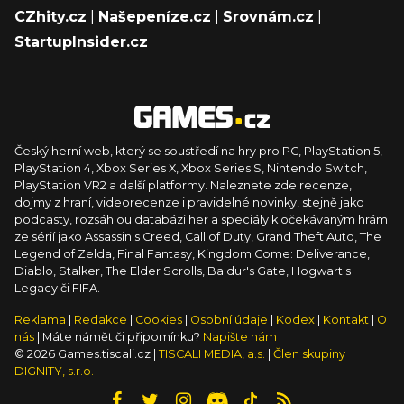
CZhity.cz
|
Našepeníze.cz
|
Srovnám.cz
|
StartupInsider.cz
Český herní web, který se soustředí na hry pro PC, PlayStation 5,
PlayStation 4, Xbox Series X, Xbox Series S, Nintendo Switch,
PlayStation VR2 a další platformy. Naleznete zde recenze,
dojmy z hraní, videorecenze i pravidelné novinky, stejně jako
podcasty, rozsáhlou databázi her a speciály k očekávaným hrám
ze sérií jako Assassin's Creed, Call of Duty, Grand Theft Auto, The
Legend of Zelda, Final Fantasy, Kingdom Come: Deliverance,
Diablo, Stalker, The Elder Scrolls, Baldur's Gate, Hogwart's
Legacy či FIFA.
Reklama
|
Redakce
|
Cookies
|
Osobní údaje
|
Kodex
|
Kontakt
|
O
nás
| Máte námět či připomínku?
Napište nám
© 2026 Games.tiscali.cz |
TISCALI MEDIA, a.s.
|
Člen skupiny
DIGNITY, s.r.o.