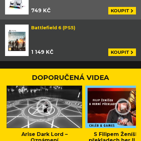
749 KČ
KOUPIT
Battlefield 6 (PS5)
1 149 KČ
KOUPIT
DOPORUČENÁ VIDEA
Arise Dark Lord –
S Filipem Ženíšk
Oznámení
překladech her || C