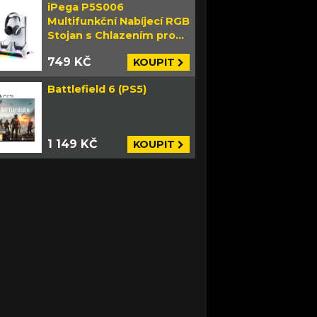
iPega P5S006
Multifunkční Nabíjecí RGB
Stojan s Chlazením pro
PS5 Slim bílý
749 KČ
KOUPIT
Battlefield 6 (PS5)
1 149 KČ
KOUPIT