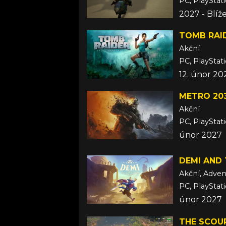
PC, PlayStati
2027 - Blíž
TOMB RAID
Akční
PC, PlayStati
12. únor 20
METRO 20
Akční
PC, PlayStat
únor 2027
DEMI AND
Akční, Adven
PC, PlayStat
únor 2027
THE SCOU