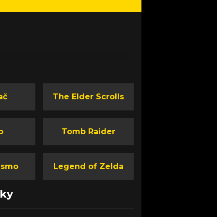
ač
The Elder Scrolls
o
Tomb Raider
ismo
Legend of Zelda
nky