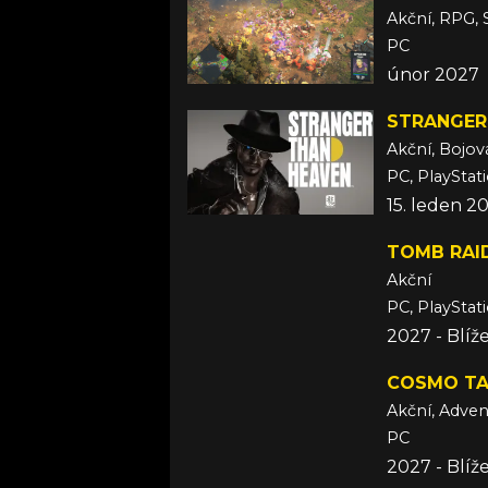
Akční, RPG, 
PC
únor 2027
STRANGER
Akční, Bojov
PC, PlayStat
15. leden 2
TOMB RAI
Akční
PC, PlayStat
2027 - Blí
COSMO TA
Akční, Adven
PC
2027 - Blí