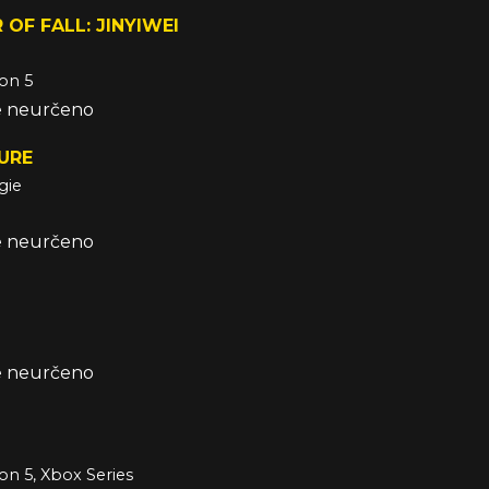
 OF FALL: JINYIWEI
ion 5
že neurčeno
URE
gie
že neurčeno
že neurčeno
ion 5, Xbox Series