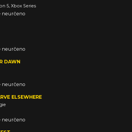
ion 5, Xbox Series
že neurčeno
že neurčeno
R DAWN
že neurčeno
ARVE ELSEWHERE
gie
že neurčeno