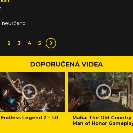
WEST
e
že neurčeno
1
2
3
4
5
DOPORUČENÁ VIDEA
Endless Legend 2 - 1.0
Mafia: The Old Country 
Man of Honor Gamepla