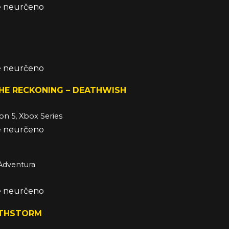
že neurčeno
že neurčeno
HE RECKONING – DEATHWISH
ion 5, Xbox Series
že neurčeno
Adventura
že neurčeno
ATHSTORM