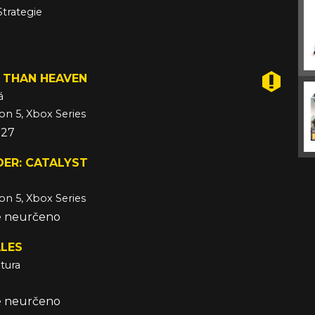
Strategie
 THAN HEAVEN
á
ion 5, Xbox Series
027
DER: CATALYST
ion 5, Xbox Series
že neurčeno
LES
tura
že neurčeno