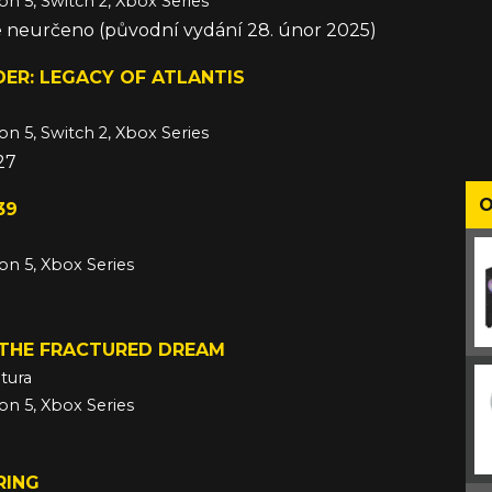
on 5, Switch 2, Xbox Series
e neurčeno (původní vydání 28. únor 2025)
ER: LEGACY OF ATLANTIS
on 5, Switch 2, Xbox Series
27
O
39
ion 5, Xbox Series
 THE FRACTURED DREAM
tura
ion 5, Xbox Series
RING