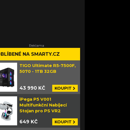
BLÍBENÉ NA SMARTY.CZ
TIGO Ultimate R5-7500F,
5070 - 1TB 32GB
43 990 KČ
KOUPIT
iPega P5 V001
Multifunkční Nabíjecí
Stojan pro PS VR2
649 KČ
KOUPIT