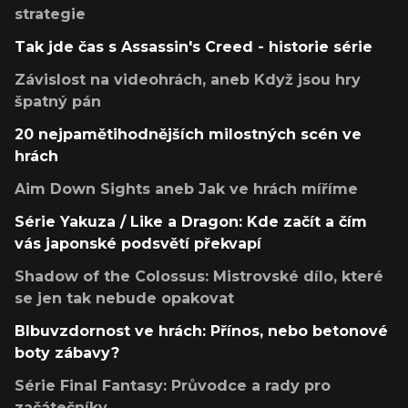
strategie
Tak jde čas s Assassin's Creed - historie série
Závislost na videohrách, aneb Když jsou hry
špatný pán
20 nejpamětihodnějších milostných scén ve
hrách
Aim Down Sights aneb Jak ve hrách míříme
Série Yakuza / Like a Dragon: Kde začít a čím
vás japonské podsvětí překvapí
Shadow of the Colossus: Mistrovské dílo, které
se jen tak nebude opakovat
Blbuvzdornost ve hrách: Přínos, nebo betonové
boty zábavy?
Série Final Fantasy: Průvodce a rady pro
začátečníky