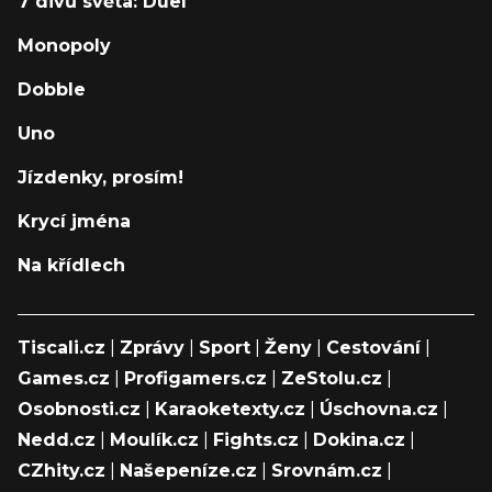
7 divů světa: Duel
Monopoly
Dobble
Uno
Jízdenky, prosím!
Krycí jména
Na křídlech
Tiscali.cz
|
Zprávy
|
Sport
|
Ženy
|
Cestování
|
Games.cz
|
Profigamers.cz
|
ZeStolu.cz
|
Osobnosti.cz
|
Karaoketexty.cz
|
Úschovna.cz
|
Nedd.cz
|
Moulík.cz
|
Fights.cz
|
Dokina.cz
|
CZhity.cz
|
Našepeníze.cz
|
Srovnám.cz
|