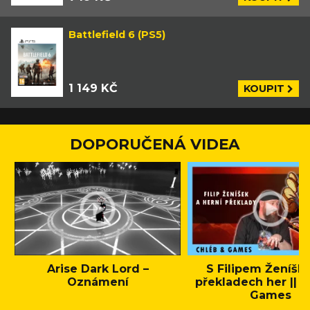
Battlefield 6 (PS5)
1 149 KČ
KOUPIT
DOPORUČENÁ VIDEA
Arise Dark Lord –
S Filipem Ženíšk
Oznámení
překladech her || C
Games