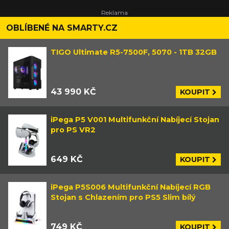
OBLÍBENÉ NA SMARTY.CZ
TIGO Ultimate R5-7500F, 5070 - 1TB 32GB
43 990 KČ
KOUPIT
iPega P5 V001 Multifunkční Nabíjecí Stojan
pro PS VR2
649 KČ
KOUPIT
iPega P5S006 Multifunkční Nabíjecí RGB
Stojan s Chlazením pro PS5 Slim bílý
749 KČ
KOUPIT