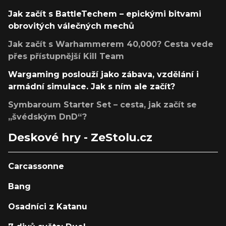
Jak začít s BattleTechem – epickými bitvami
obrovitých válečných mechů
Jak začít s Warhammerem 40,000? Cesta vede
přes přístupnější Kill Team
Wargaming poslouží jako zábava, vzdělání i
armádní simulace. Jak s ním ale začít?
Symbaroum Starter Set – cesta, jak začít se
„švédským DnD“?
Deskové hry - ZeStolu.cz
Carcassonne
Bang
Osadníci z Katanu