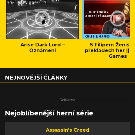
Arise Dark Lord –
S Filipem Ženíšk
Oznámení
překladech her || C
Games
NEJNOVĚJŠÍ ČLÁNKY
Nejoblíbenější herní série
Assassin's Creed