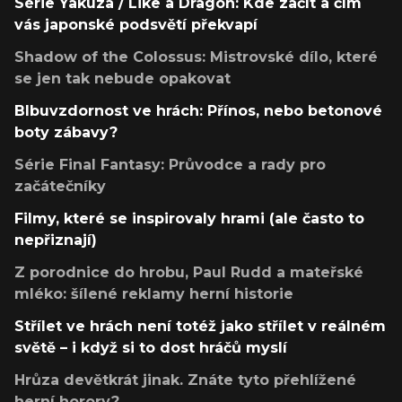
Série Yakuza / Like a Dragon: Kde začít a čím
vás japonské podsvětí překvapí
Shadow of the Colossus: Mistrovské dílo, které
se jen tak nebude opakovat
Blbuvzdornost ve hrách: Přínos, nebo betonové
boty zábavy?
Série Final Fantasy: Průvodce a rady pro
začátečníky
Filmy, které se inspirovaly hrami (ale často to
nepřiznají)
Z porodnice do hrobu, Paul Rudd a mateřské
mléko: šílené reklamy herní historie
Střílet ve hrách není totéž jako střílet v reálném
světě – i když si to dost hráčů myslí
Hrůza devětkrát jinak. Znáte tyto přehlížené
herní horory?