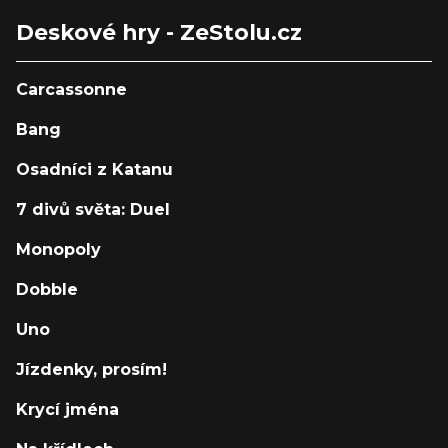
Deskové hry - ZeStolu.cz
Carcassonne
Bang
Osadníci z Katanu
7 divů světa: Duel
Monopoly
Dobble
Uno
Jízdenky, prosím!
Krycí jména