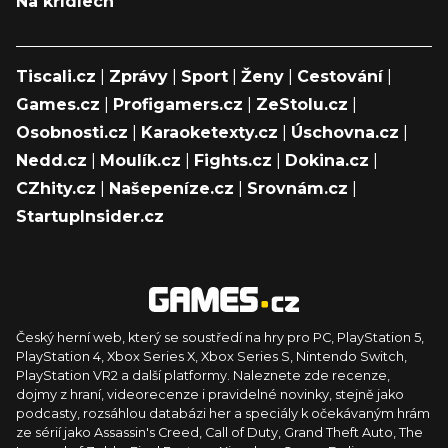
Na křídlech
Tiscali.cz
|
Zprávy
|
Sport
|
Ženy
|
Cestování
|
Games.cz
|
Profigamers.cz
|
ZeStolu.cz
|
Osobnosti.cz
|
Karaoketexty.cz
|
Úschovna.cz
|
Nedd.cz
|
Moulík.cz
|
Fights.cz
|
Dokina.cz
|
CZhity.cz
|
Našepeníze.cz
|
Srovnám.cz
|
StartupInsider.cz
Český herní web, který se soustředí na hry pro PC, PlayStation 5,
PlayStation 4, Xbox Series X, Xbox Series S, Nintendo Switch,
PlayStation VR2 a další platformy. Naleznete zde recenze,
dojmy z hraní, videorecenze i pravidelné novinky, stejně jako
podcasty, rozsáhlou databázi her a speciály k očekávaným hrám
ze sérií jako Assassin's Creed, Call of Duty, Grand Theft Auto, The