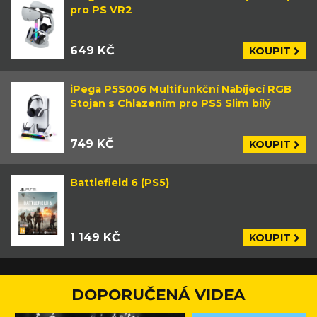
pro PS VR2
649 KČ
KOUPIT
iPega P5S006 Multifunkční Nabíjecí RGB
Stojan s Chlazením pro PS5 Slim bílý
749 KČ
KOUPIT
Battlefield 6 (PS5)
1 149 KČ
KOUPIT
DOPORUČENÁ VIDEA