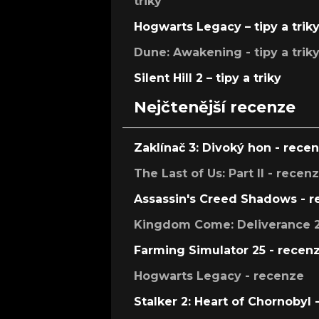
triky
Hogwarts Legacy – tipy a trik
Dune: Awakening - tipy a trik
Silent Hill 2 – tipy a triky
Nejčtenější recenze
Zaklínač 3: Divoký hon - rece
The Last of Us: Part II - recen
Assassin's Creed Shadows - 
Kingdom Come: Deliverance 2
Farming Simulator 25 - recen
Hogwarts Legacy - recenze
Stalker 2: Heart of Chornobyl 