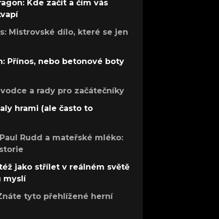
ragon: Kde začít a čím vás
kvapí
: Mistrovské dílo, které se jen
: Přínos, nebo betonové boty
růvodce a rady pro začátečníky
aly hrami (ale často to
 Paul Rudd a mateřské mléko:
storie
též jako střílet v reálném světě
ů myslí
Znáte tyto přehlížené herní