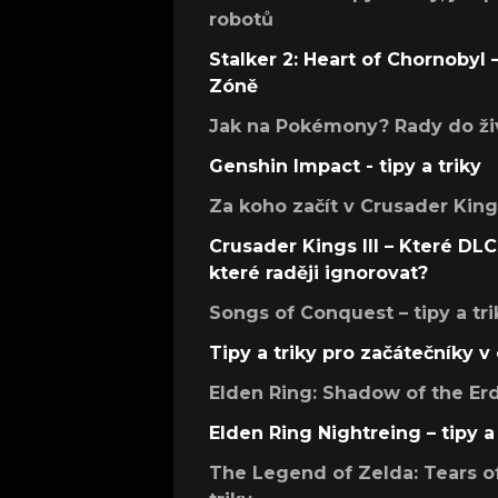
robotů
Stalker 2: Heart of Chornobyl – 
Zóně
Jak na Pokémony? Rady do živ
Genshin Impact - tipy a triky
Za koho začít v Crusader Kings
Crusader Kings III – Které DLC 
které raději ignorovat?
Songs of Conquest – tipy a tri
Tipy a triky pro začátečníky 
Elden Ring: Shadow of the Erdt
Elden Ring Nightreing – tipy a 
The Legend of Zelda: Tears of