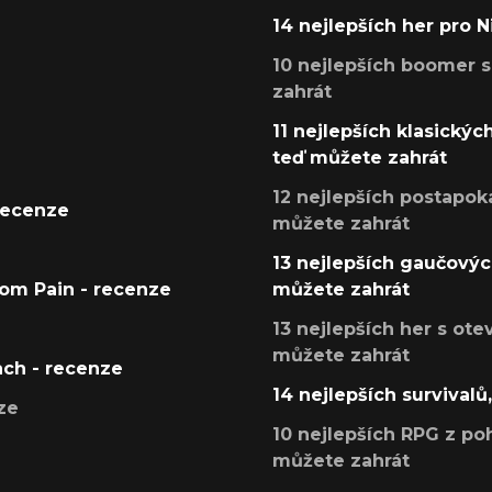
14 nejlepších her pro 
10 nejlepších boomer s
zahrát
11 nejlepších klasickýc
teď můžete zahrát
12 nejlepších postapoka
recenze
můžete zahrát
13 nejlepších gaučových
tom Pain - recenze
můžete zahrát
13 nejlepších her s ot
můžete zahrát
ach - recenze
14 nejlepších survivalů
ze
10 nejlepších RPG z poh
můžete zahrát