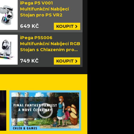
iPega P5 V001
Multifunkční Nabíjecí
Stojan pro PS VR2
649 KČ
KOUPIT
iPega P5S006
Multifunkční Nabíjecí RGB
Stojan s Chlazením pro
PS5 Slim bílý
749 KČ
KOUPIT