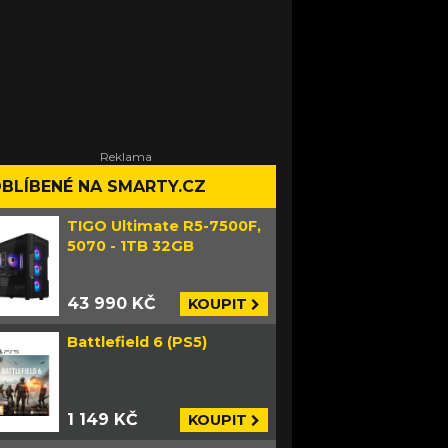
BLÍBENÉ NA SMARTY.CZ
TIGO Ultimate R5-7500F,
5070 - 1TB 32GB
43 990 KČ
KOUPIT
Battlefield 6 (PS5)
1 149 KČ
KOUPIT