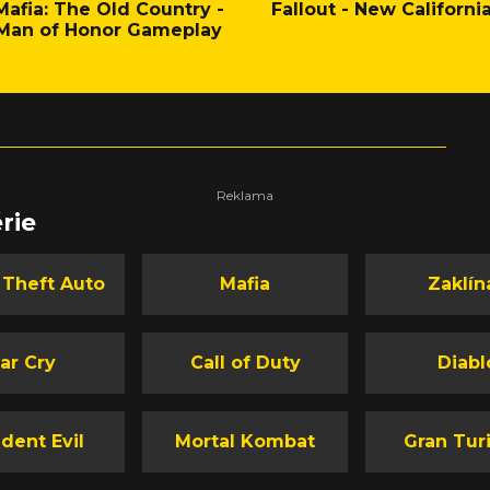
Mafia: The Old Country -
Fallout - New Californi
Man of Honor Gameplay
rie
 Theft Auto
Mafia
Zaklín
ar Cry
Call of Duty
Diabl
dent Evil
Mortal Kombat
Gran Tur