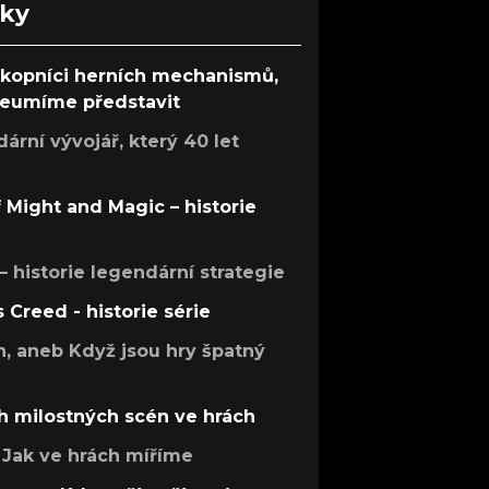
nky
ůkopníci herních mechanismů,
 neumíme představit
rní vývojář, který 40 let
f Might and Magic – historie
 – historie legendární strategie
s Creed - historie série
h, aneb Když jsou hry špatný
h milostných scén ve hrách
Jak ve hrách míříme