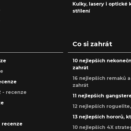
Kulky, lasery i optické
y
střílení
y
Co si zahrát
nze
10 nejlepších nekonečn
zahrát
ze
16 nejlepších remaků a
recenze
zahrát
 - recenze
11 nejlepších gangstere
ze
12 nejlepších roguelite
13 nejlepších hororů, k
- recenze
10 nejlepších 4X strate