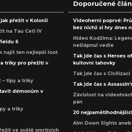
Doporučené člá
jak přežít v Kolonii
Videoherní poprvé: Pr
bez nichž si hry dnes
žít na Tau Ceti IV
Hideo Kodžima: Legendá
fieldu 6
nešlápnul vedle
k najít ten nejlepší loot
Tak jde čas s Heroes o
a triky pro přežití v
kultovní tahovky
Tak jde čas s Civilizací
 tipy a triky
Tak jde čas s Assassin'
postavit démonům v
Závislost na videohrác
pán
py a triky
20 nejpamětihodnějšíc
Aim Down Sights aneb 
přežít ve světě smrtících