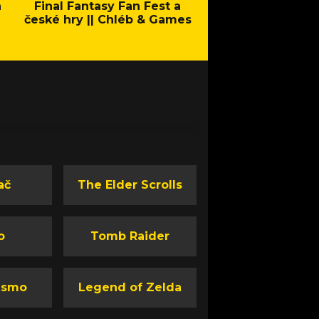
a
Final Fantasy Fan Fest a
Company of Heroes 
české hry || Chléb & Games
Stand - Trail
ač
The Elder Scrolls
o
Tomb Raider
ismo
Legend of Zelda