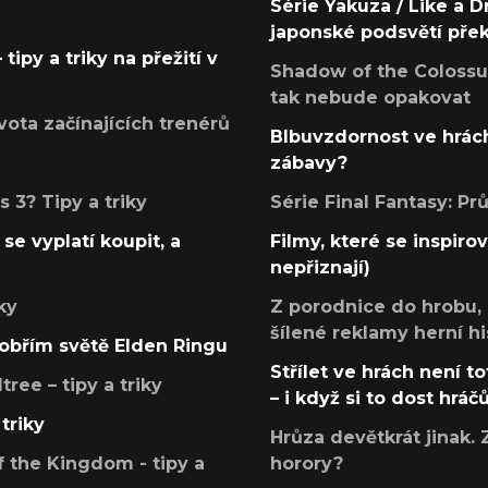
Série Yakuza / Like a D
japonské podsvětí pře
tipy a triky na přežití v
Shadow of the Colossus
tak nebude opakovat
ota začínajících trenérů
Blbuvzdornost ve hrách
zábavy?
 3? Tipy a triky
Série Final Fantasy: P
se vyplatí koupit, a
Filmy, které se inspirov
nepřiznají)
ky
Z porodnice do hrobu,
šílené reklamy herní hi
v obřím světě Elden Ringu
Střílet ve hrách není to
ree – tipy a triky
– i když si to dost hráč
triky
Hrůza devětkrát jinak. 
 the Kingdom - tipy a
horory?