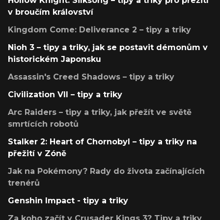
Hollow Knight: Silksong – tipy a triky pro přežití
v broučím království
Kingdom Come: Deliverance 2 – tipy a triky
Nioh 3 – tipy a triky, jak se postavit démonům v
historickém Japonsku
Assassin's Creed Shadows – tipy a triky
Civilization VII – tipy a triky
Arc Raiders – tipy a triky, jak přežít ve světě
smrtících robotů
Stalker 2: Heart of Chornobyl – tipy a triky na
přežití v Zóně
Jak na Pokémony? Rady do života začínajících
trenérů
Genshin Impact - tipy a triky
Za koho začít v Crusader Kings 3? Tipy a triky