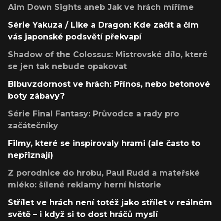
Aim Down Sights aneb Jak ve hrách míříme
Série Yakuza / Like a Dragon: Kde začít a čím
vás japonské podsvětí překvapí
Shadow of the Colossus: Mistrovské dílo, které
se jen tak nebude opakovat
Blbuvzdornost ve hrách: Přínos, nebo betonové
boty zábavy?
Série Final Fantasy: Průvodce a rady pro
začátečníky
Filmy, které se inspirovaly hrami (ale často to
nepřiznají)
Z porodnice do hrobu, Paul Rudd a mateřské
mléko: šílené reklamy herní historie
Střílet ve hrách není totéž jako střílet v reálném
světě – i když si to dost hráčů myslí