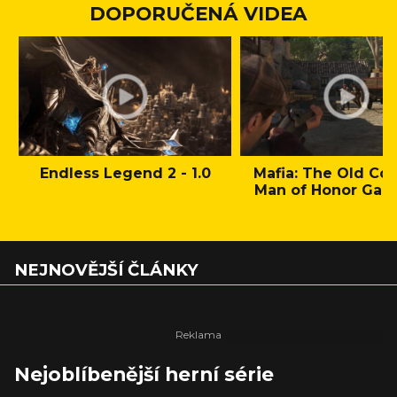
DOPORUČENÁ VIDEA
Endless Legend 2 - 1.0
Mafia: The Old Cou
Man of Honor Gam
NEJNOVĚJŠÍ ČLÁNKY
Nejoblíbenější herní série