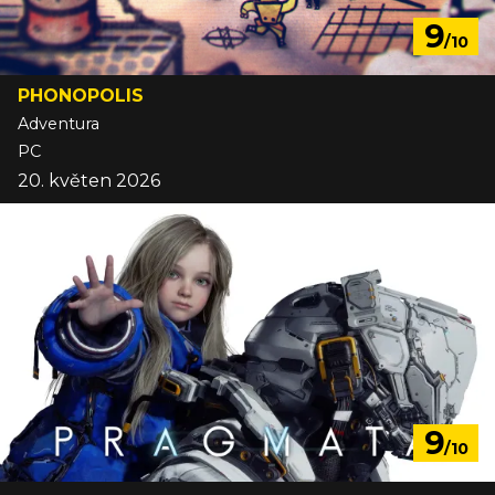
9
/10
PHONOPOLIS
Adventura
PC
20. květen 2026
9
/10