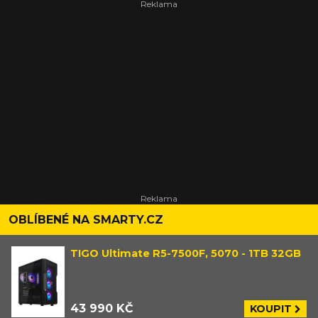
OBLÍBENÉ NA SMARTY.CZ
TIGO Ultimate R5-7500F, 5070 - 1TB 32GB
43 990 KČ
KOUPIT