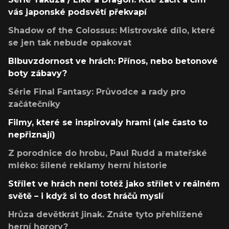
vás japonské podsvětí překvapí
Shadow of the Colossus: Mistrovské dílo, které
se jen tak nebude opakovat
Blbuvzdornost ve hrách: Přínos, nebo betonové
boty zábavy?
Série Final Fantasy: Průvodce a rady pro
začátečníky
Filmy, které se inspirovaly hrami (ale často to
nepřiznají)
Z porodnice do hrobu, Paul Rudd a mateřské
mléko: šílené reklamy herní historie
Střílet ve hrách není totéž jako střílet v reálném
světě – i když si to dost hráčů myslí
Hrůza devětkrát jinak. Znáte tyto přehlížené
herní horory?