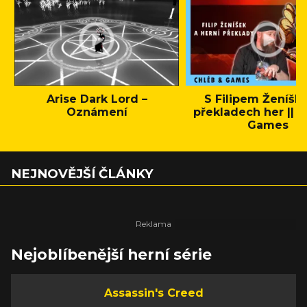
Arise Dark Lord –
S Filipem Ženíšk
Oznámení
překladech her || C
Games
NEJNOVĚJŠÍ ČLÁNKY
Nejoblíbenější herní série
Assassin's Creed