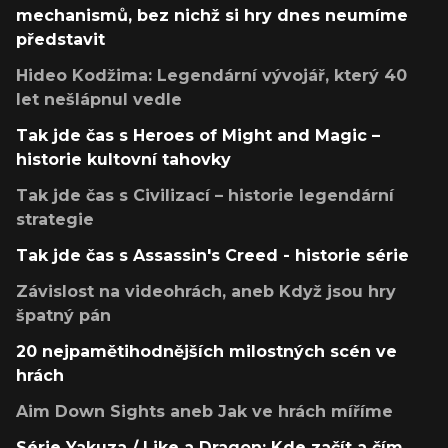
mechanismů, bez nichž si hry dnes neumíme
představit
Hideo Kodžima: Legendární vývojář, který 40
let nešlápnul vedle
Tak jde čas s Heroes of Might and Magic –
historie kultovní tahovky
Tak jde čas s Civilizací – historie legendární
strategie
Tak jde čas s Assassin's Creed - historie série
Závislost na videohrách, aneb Když jsou hry
špatný pán
20 nejpamětihodnějších milostných scén ve
hrách
Aim Down Sights aneb Jak ve hrách míříme
Série Yakuza / Like a Dragon: Kde začít a čím