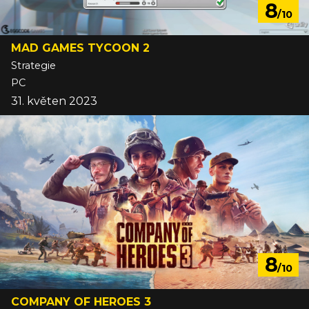
8
/10
MAD GAMES TYCOON 2
Strategie
PC
31. květen 2023
8
/10
COMPANY OF HEROES 3