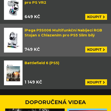
pro PS VR2
649 KČ
KOUPIT
iPega P5S006 Multifunkční Nabíjecí RGB
Stojan s Chlazením pro PS5 Slim bílý
749 KČ
KOUPIT
Battlefield 6 (PS5)
1 149 KČ
KOUPIT
DOPORUČENÁ VIDEA