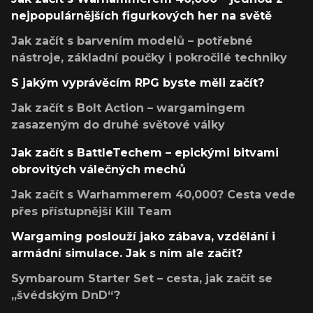
nejpopulárnějších figurkových her na světě
Jak začít s barvením modelů – potřebné
nástroje, základní poučky i pokročilé techniky
S jakým vyprávěcím RPG byste měli začít?
Jak začít s Bolt Action – wargamingem
zasazeným do druhé světové války
Jak začít s BattleTechem – epickými bitvami
obrovitých válečných mechů
Jak začít s Warhammerem 40,000? Cesta vede
přes přístupnější Kill Team
Wargaming poslouží jako zábava, vzdělání i
armádní simulace. Jak s ním ale začít?
Symbaroum Starter Set – cesta, jak začít se
„švédským DnD“?