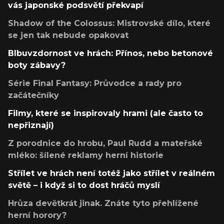
vás japonské podsvětí překvapí
Shadow of the Colossus: Mistrovské dílo, které
se jen tak nebude opakovat
Blbuvzdornost ve hrách: Přínos, nebo betonové
boty zábavy?
Série Final Fantasy: Průvodce a rady pro
začátečníky
Filmy, které se inspirovaly hrami (ale často to
nepřiznají)
Z porodnice do hrobu, Paul Rudd a mateřské
mléko: šílené reklamy herní historie
Střílet ve hrách není totéž jako střílet v reálném
světě – i když si to dost hráčů myslí
Hrůza devětkrát jinak. Znáte tyto přehlížené
herní horory?