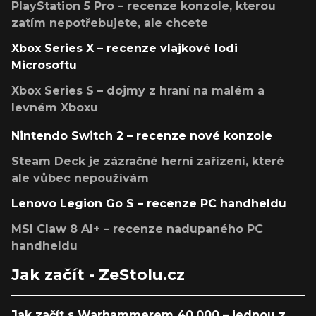
PlayStation 5 Pro – recenze konzole, kterou
zatím nepotřebujete, ale chcete
Xbox Series X – recenze vlajkové lodi
Microsoftu
Xbox Series S – dojmy z hraní na malém a
levném Xboxu
Nintendo Switch 2 – recenze nové konzole
Steam Deck je zázračné herní zařízení, které
ale vůbec nepoužívám
Lenovo Legion Go S – recenze PC handheldu
MSI Claw 8 AI+ – recenze nadupaného PC
handheldu
Jak začít - ZeStolu.cz
Jak začít s Warhammerem 40,000 – jednou z