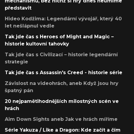
mechanismů, bez nichž si hry dnes neumíme
představit
Hideo Kodžima: Legendární vývojář, který 40
let nešlápnul vedle
Tak jde čas s Heroes of Might and Magic –
historie kultovní tahovky
Tak jde čas s Civilizací – historie legendární
strategie
Tak jde čas s Assassin's Creed - historie série
Závislost na videohrách, aneb Když jsou hry
špatný pán
20 nejpamětihodnějších milostných scén ve
hrách
Aim Down Sights aneb Jak ve hrách míříme
Série Yakuza / Like a Dragon: Kde začít a čím