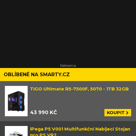
OBLÍBENÉ NA SMARTY.CZ
TIGO Ultimate R5-7500F, 5070 - 1TB 32GB
43 990 KČ
KOUPIT
iPega P5 V001 Multifunkční Nabíjecí Stojan
pro PS VR2