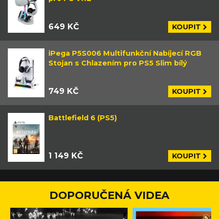
649 KČ
KOUPIT
iPega P5S006 Multifunkční Nabíjecí RGB
Stojan s Chlazením pro PS5 Slim bílý
749 KČ
KOUPIT
Battlefield 6 (PS5)
1 149 KČ
KOUPIT
DOPORUČENÁ VIDEA