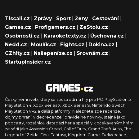
Tiscali.cz
|
Zprávy
|
Sport
|
Ženy
|
Cestování
|
Games.cz
|
Profigamers.cz
|
ZeStolu.cz
|
Osobnosti.cz
|
Karaoketexty.cz
|
Úschovna.cz
|
Nedd.cz
|
Moulík.cz
|
Fights.cz
|
Dokina.cz
|
CZhity.cz
|
Našepeníze.cz
|
Srovnám.cz
|
StartupInsider.cz
Český herní web, který se soustředí na hry pro PC, PlayStation 5,
PlayStation 4, Xbox Series X, Xbox Series S, Nintendo Switch,
PlayStation VR2 a další platformy. Naleznete zde recenze,
dojmy z hraní, videorecenze i pravidelné novinky, stejně jako
podcasty, rozsáhlou databázi her a speciály k očekávaným hrám
ze sérií jako Assassin's Creed, Call of Duty, Grand Theft Auto, The
Legend of Zelda, Final Fantasy, Kingdom Come: Deliverance,