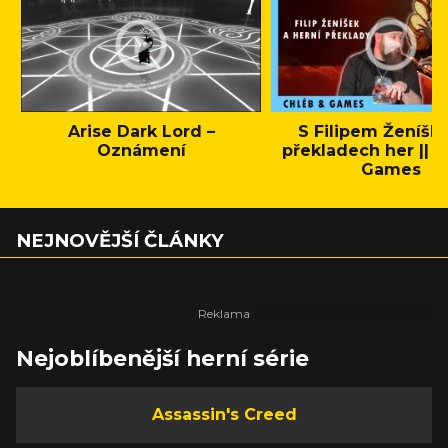
Arise Dark Lord –
S Filipem Ženíšk
Oznámení
překladech her || C
Games
NEJNOVĚJŠÍ ČLÁNKY
Nejoblíbenější herní série
Assassin's Creed