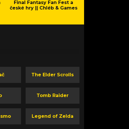
a
Final Fantasy Fan Fest a
Company of Heroes 
české hry || Chléb & Games
Stand - Trail
ač
The Elder Scrolls
o
Tomb Raider
ismo
Legend of Zelda