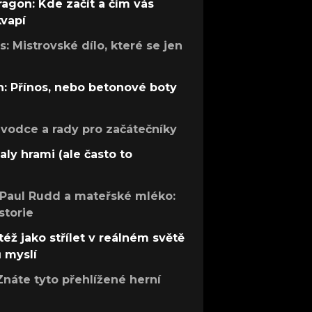
ragon: Kde začít a čím vás
kvapí
: Mistrovské dílo, které se jen
: Přínos, nebo betonové boty
růvodce a rady pro začátečníky
aly hrami (ale často to
 Paul Rudd a mateřské mléko:
storie
též jako střílet v reálném světě
ů myslí
Znáte tyto přehlížené herní