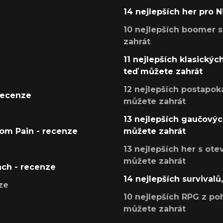
14 nejlepších her pro 
10 nejlepších boomer s
zahrát
11 nejlepších klasickýc
teď můžete zahrát
12 nejlepších postapoka
recenze
můžete zahrát
13 nejlepších gaučových
tom Pain - recenze
můžete zahrát
13 nejlepších her s ot
můžete zahrát
ach - recenze
14 nejlepších survivalů
ze
10 nejlepších RPG z poh
můžete zahrát