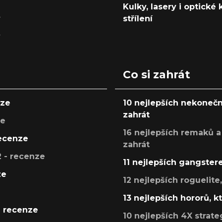
Kulky, lasery i optické
y
střílení
y
Co si zahrát
nze
10 nejlepších nekonečn
zahrát
ze
16 nejlepších remaků a
recenze
zahrát
 - recenze
11 nejlepších gangstere
ze
12 nejlepších roguelite
13 nejlepších hororů, k
- recenze
10 nejlepších 4X strate