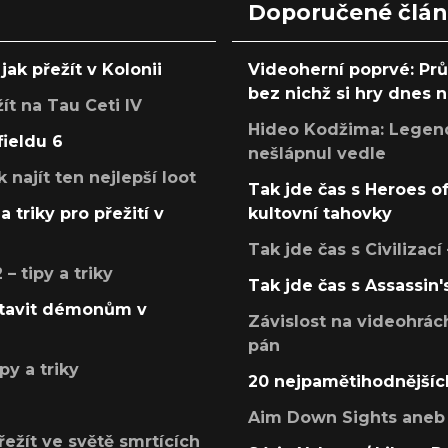
Doporučené člá
jak přežít v Kolonii
Videoherní poprvé: Pr
bez nichž si hry dnes
žít na Tau Ceti IV
Hideo Kodžima: Legendá
fieldu 6
nešlápnul vedle
k najít ten nejlepší loot
Tak jde čas s Heroes o
a triky pro přežití v
kultovní tahovky
Tak jde čas s Civilizací
 tipy a triky
Tak jde čas s Assassin'
postavit démonům v
Závislost na videohrác
pán
py a triky
20 nejpamětihodnějšíc
Aim Down Sights aneb 
přežít ve světě smrtících