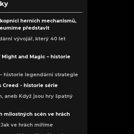
nky
ůkopníci herních mechanismů,
 neumíme představit
rní vývojář, který 40 let
f Might and Magic – historie
 – historie legendární strategie
s Creed - historie série
h, aneb Když jsou hry špatný
h milostných scén ve hrách
Jak ve hrách míříme