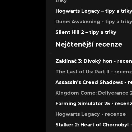
triky
Hogwarts Legacy – tipy a trik
Dune: Awakening - tipy a trik
Silent Hill 2 – tipy a triky
Nejčtenější recenze
Zaklínač 3: Divoký hon - rece
The Last of Us: Part II - recen
Assassin's Creed Shadows - 
Kingdom Come: Deliverance 2
Farming Simulator 25 - recen
Hogwarts Legacy - recenze
Stalker 2: Heart of Chornobyl 