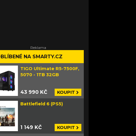
BLÍBENÉ NA SMARTY.CZ
TIGO Ultimate R5-7500F,
5070 - 1TB 32GB
43 990 KČ
KOUPIT
Battlefield 6 (PS5)
1 149 KČ
KOUPIT