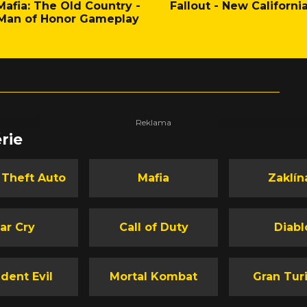
Mafia: The Old Country -
Fallout - New Californi
Man of Honor Gameplay
rie
 Theft Auto
Mafia
Zaklín
ar Cry
Call of Duty
Diabl
dent Evil
Mortal Kombat
Gran Tur