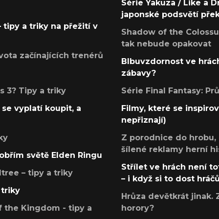
Série Yakuza / Like a D
japonské podsvětí pře
tipy a triky na přežití v
Shadow of the Colossus
tak nebude opakovat
ota začínajících trenérů
Blbuvzdornost ve hrách
zábavy?
 3? Tipy a triky
Série Final Fantasy: P
se vyplatí koupit, a
Filmy, které se inspirov
nepřiznají)
ky
Z porodnice do hrobu,
šílené reklamy herní hi
v obřím světě Elden Ringu
Střílet ve hrách není to
ree – tipy a triky
– i když si to dost hráč
triky
Hrůza devětkrát jinak. 
 the Kingdom - tipy a
horory?