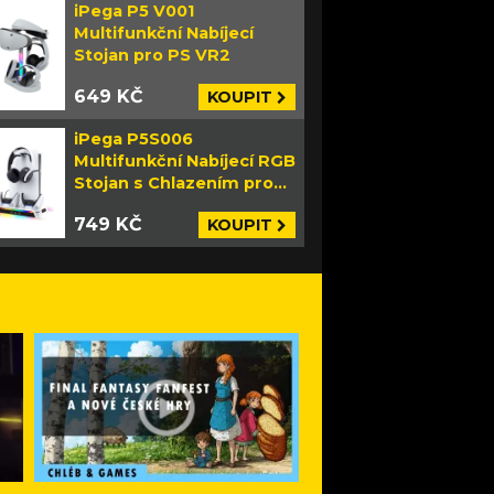
iPega P5 V001
Multifunkční Nabíjecí
Stojan pro PS VR2
649 KČ
KOUPIT
iPega P5S006
Multifunkční Nabíjecí RGB
Stojan s Chlazením pro
PS5 Slim bílý
749 KČ
KOUPIT