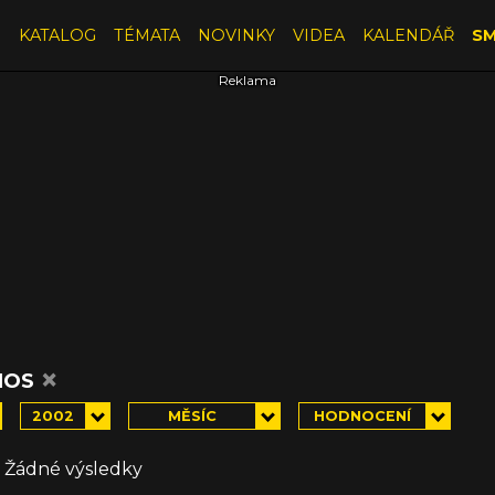
E
KATALOG
TÉMATA
NOVINKY
VIDEA
KALENDÁŘ
SM
×
IOS
2002
MĚSÍC
HODNOCENÍ
Žádné výsledky