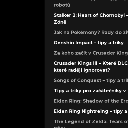
robotů
Stalker 2: Heart of Chornobyl – 
Zóně
Jak na Pokémony? Rady do živ
Genshin Impact - tipy a triky
Za koho začít v Crusader Kings
Crusader Kings III – Které DLC 
které raději ignorovat?
Songs of Conquest – tipy a tri
Tipy a triky pro začátečníky 
Elden Ring: Shadow of the Erdt
Elden Ring Nightreing – tipy a 
The Legend of Zelda: Tears of