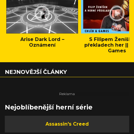
Arise Dark Lord –
S Filipem Ženíšk
Oznámení
překladech her || C
Games
NEJNOVĚJŠÍ ČLÁNKY
Nejoblíbenější herní série
Assassin's Creed