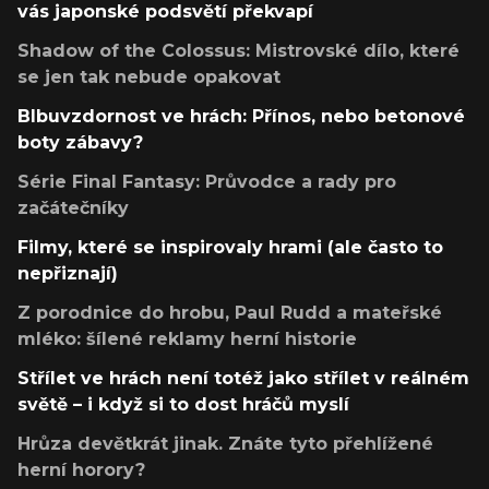
vás japonské podsvětí překvapí
Shadow of the Colossus: Mistrovské dílo, které
se jen tak nebude opakovat
Blbuvzdornost ve hrách: Přínos, nebo betonové
boty zábavy?
Série Final Fantasy: Průvodce a rady pro
začátečníky
Filmy, které se inspirovaly hrami (ale často to
nepřiznají)
Z porodnice do hrobu, Paul Rudd a mateřské
mléko: šílené reklamy herní historie
Střílet ve hrách není totéž jako střílet v reálném
světě – i když si to dost hráčů myslí
Hrůza devětkrát jinak. Znáte tyto přehlížené
herní horory?