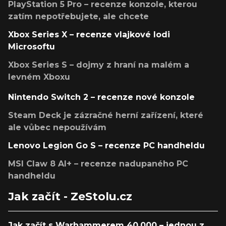
PlayStation 5 Pro – recenze konzole, kterou
zatím nepotřebujete, ale chcete
Xbox Series X – recenze vlajkové lodi
Microsoftu
Xbox Series S – dojmy z hraní na malém a
levném Xboxu
Nintendo Switch 2 – recenze nové konzole
Steam Deck je zázračné herní zařízení, které
ale vůbec nepoužívám
Lenovo Legion Go S – recenze PC handheldu
MSI Claw 8 AI+ – recenze nadupaného PC
handheldu
Jak začít - ZeStolu.cz
Jak začít s Warhammerem 40,000 – jednou z