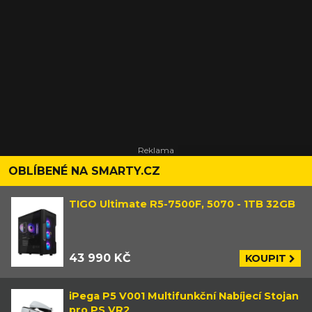
OBLÍBENÉ NA SMARTY.CZ
TIGO Ultimate R5-7500F, 5070 - 1TB 32GB
43 990 KČ
KOUPIT
iPega P5 V001 Multifunkční Nabíjecí Stojan
pro PS VR2