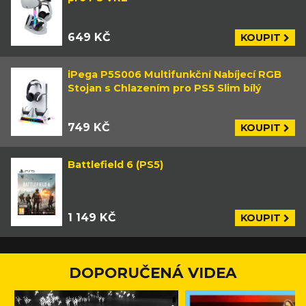
649 KČ
KOUPIT
iPega P5S006 Multifunkční Nabíjecí RGB
Stojan s Chlazením pro PS5 Slim bílý
749 KČ
KOUPIT
Battlefield 6 (PS5)
1 149 KČ
KOUPIT
DOPORUČENÁ VIDEA