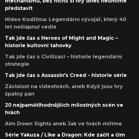
mechanismů, bez nichž si hry dnes neumíme
představit
Hideo Kodžima: Legendární vývojář, který 40
let nešlápnul vedle
Tak jde čas s Heroes of Might and Magic –
historie kultovní tahovky
Tak jde čas s Civilizací – historie legendární
strategie
Tak jde čas s Assassin's Creed - historie série
Závislost na videohrách, aneb Když jsou hry
špatný pán
20 nejpamětihodnějších milostných scén ve
hrách
Aim Down Sights aneb Jak ve hrách míříme
Série Yakuza / Like a Dragon: Kde začít a čím