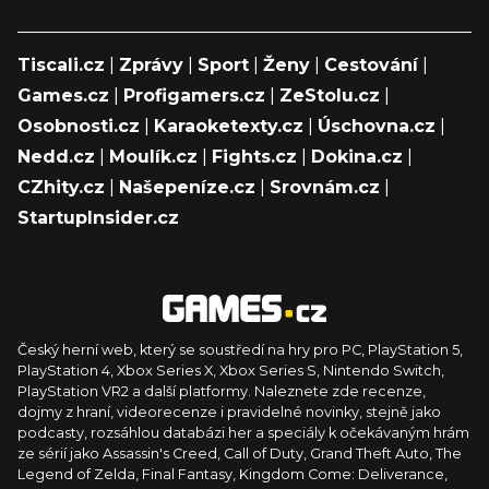
Tiscali.cz
|
Zprávy
|
Sport
|
Ženy
|
Cestování
|
Games.cz
|
Profigamers.cz
|
ZeStolu.cz
|
Osobnosti.cz
|
Karaoketexty.cz
|
Úschovna.cz
|
Nedd.cz
|
Moulík.cz
|
Fights.cz
|
Dokina.cz
|
CZhity.cz
|
Našepeníze.cz
|
Srovnám.cz
|
StartupInsider.cz
Český herní web, který se soustředí na hry pro PC, PlayStation 5,
PlayStation 4, Xbox Series X, Xbox Series S, Nintendo Switch,
PlayStation VR2 a další platformy. Naleznete zde recenze,
dojmy z hraní, videorecenze i pravidelné novinky, stejně jako
podcasty, rozsáhlou databázi her a speciály k očekávaným hrám
ze sérií jako Assassin's Creed, Call of Duty, Grand Theft Auto, The
Legend of Zelda, Final Fantasy, Kingdom Come: Deliverance,