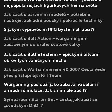
nejpopulárnějších figurkových her na světě
Jak začít s barvením modelů – potřebné
nástroje, základní poučky i pokročilé techniky
S jakým vyprávěcím RPG byste měli začít?
Jak začít s Bolt Action – wargamingem
zasazeným do druhé světové války
Jak začít s BattleTechem – epickými bitvami
obrovitých válečných mechů
Jak začít s Warhammerem 40,000? Cesta vede
přes přístupnější Kill Team
Wargaming poslouží jako zábava, vzdělání i
armádní simulace. Jak s ním ale začít?
Symbaroum Starter Set – cesta, jak začít se
„švédským DnD“?