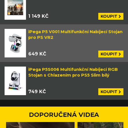
1 149 KČ
KOUPIT
iPega P5 V001 Multifunkční Nabíjecí Stojan
pro PS VR2
649 KČ
KOUPIT
iPega P5S006 Multifunkční Nabíjecí RGB
Stojan s Chlazením pro PS5 Slim bílý
749 KČ
KOUPIT
DOPORUČENÁ VIDEA