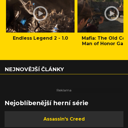
Endless Legend 2 - 1.0
Mafia: The Old Cou
Man of Honor Gam
NEJNOVĚJŠÍ ČLÁNKY
Nejoblíbenější herní série
Assassin's Creed