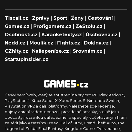
Tiscali.cz
|
Zprávy
|
Sport
|
Ženy
|
Cestování
|
Games.cz
|
Profigamers.cz
|
ZeStolu.cz
|
Osobnosti.cz
|
Karaoketexty.cz
|
Úschovna.cz
|
Nedd.cz
|
Moulík.cz
|
Fights.cz
|
Dokina.cz
|
CZhity.cz
|
Našepeníze.cz
|
Srovnám.cz
|
StartupInsider.cz
Český herní web, který se soustředí na hry pro PC, PlayStation 5,
PlayStation 4, Xbox Series X, Xbox Series S, Nintendo Switch,
PlayStation VR2 a další platformy. Naleznete zde recenze,
dojmy z hraní, videorecenze i pravidelné novinky, stejně jako
podcasty, rozsáhlou databázi her a speciály k očekávaným hrám
ze sérií jako Assassin's Creed, Call of Duty, Grand Theft Auto, The
Legend of Zelda, Final Fantasy, Kingdom Come: Deliverance,