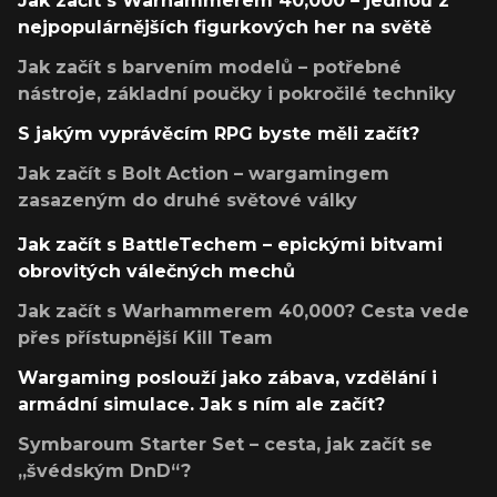
Jak začít s Warhammerem 40,000 – jednou z
nejpopulárnějších figurkových her na světě
Jak začít s barvením modelů – potřebné
nástroje, základní poučky i pokročilé techniky
S jakým vyprávěcím RPG byste měli začít?
Jak začít s Bolt Action – wargamingem
zasazeným do druhé světové války
Jak začít s BattleTechem – epickými bitvami
obrovitých válečných mechů
Jak začít s Warhammerem 40,000? Cesta vede
přes přístupnější Kill Team
Wargaming poslouží jako zábava, vzdělání i
armádní simulace. Jak s ním ale začít?
Symbaroum Starter Set – cesta, jak začít se
„švédským DnD“?