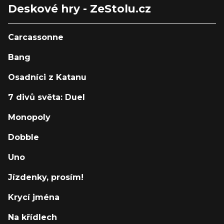
Deskové hry - ZeStolu.cz
Carcassonne
Bang
Osadníci z Katanu
7 divů světa: Duel
Monopoly
Dobble
Uno
Jízdenky, prosím!
Krycí jména
Na křídlech