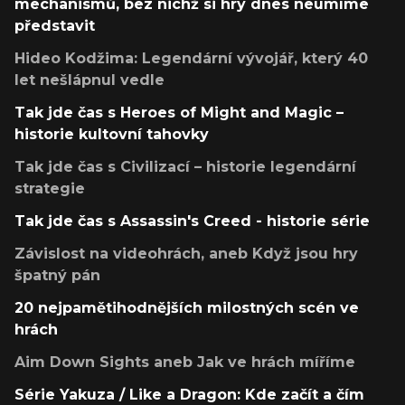
mechanismů, bez nichž si hry dnes neumíme
představit
Hideo Kodžima: Legendární vývojář, který 40
let nešlápnul vedle
Tak jde čas s Heroes of Might and Magic –
historie kultovní tahovky
Tak jde čas s Civilizací – historie legendární
strategie
Tak jde čas s Assassin's Creed - historie série
Závislost na videohrách, aneb Když jsou hry
špatný pán
20 nejpamětihodnějších milostných scén ve
hrách
Aim Down Sights aneb Jak ve hrách míříme
Série Yakuza / Like a Dragon: Kde začít a čím