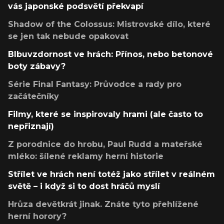
vás japonské podsvětí překvapí
Shadow of the Colossus: Mistrovské dílo, které
se jen tak nebude opakovat
Blbuvzdornost ve hrách: Přínos, nebo betonové
boty zábavy?
Série Final Fantasy: Průvodce a rady pro
začátečníky
Filmy, které se inspirovaly hrami (ale často to
nepřiznají)
Z porodnice do hrobu, Paul Rudd a mateřské
mléko: šílené reklamy herní historie
Střílet ve hrách není totéž jako střílet v reálném
světě – i když si to dost hráčů myslí
Hrůza devětkrát jinak. Znáte tyto přehlížené
herní horory?