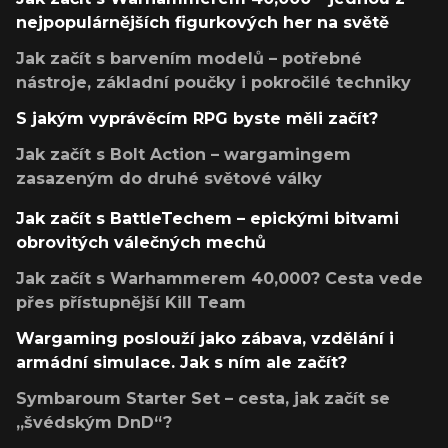
nejpopulárnějších figurkových her na světě
Jak začít s barvením modelů – potřebné
nástroje, základní poučky i pokročilé techniky
S jakým vyprávěcím RPG byste měli začít?
Jak začít s Bolt Action – wargamingem
zasazeným do druhé světové války
Jak začít s BattleTechem – epickými bitvami
obrovitých válečných mechů
Jak začít s Warhammerem 40,000? Cesta vede
přes přístupnější Kill Team
Wargaming poslouží jako zábava, vzdělání i
armádní simulace. Jak s ním ale začít?
Symbaroum Starter Set – cesta, jak začít se
„švédským DnD“?