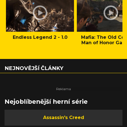
Endless Legend 2 - 1.0
Mafia: The Old Cou
Man of Honor Gam
NEJNOVĚJŠÍ ČLÁNKY
Nejoblíbenější herní série
Assassin's Creed