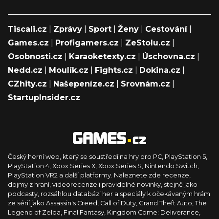
Tiscali.cz
|
Zprávy
|
Sport
|
Ženy
|
Cestování
|
Games.cz
|
Profigamers.cz
|
ZeStolu.cz
|
Osobnosti.cz
|
Karaoketexty.cz
|
Úschovna.cz
|
Nedd.cz
|
Moulík.cz
|
Fights.cz
|
Dokina.cz
|
CZhity.cz
|
Našepeníze.cz
|
Srovnám.cz
|
StartupInsider.cz
Český herní web, který se soustředí na hry pro PC, PlayStation 5,
PlayStation 4, Xbox Series X, Xbox Series S, Nintendo Switch,
PlayStation VR2 a další platformy. Naleznete zde recenze,
dojmy z hraní, videorecenze i pravidelné novinky, stejně jako
podcasty, rozsáhlou databázi her a speciály k očekávaným hrám
ze sérií jako Assassin's Creed, Call of Duty, Grand Theft Auto, The
Legend of Zelda, Final Fantasy, Kingdom Come: Deliverance,