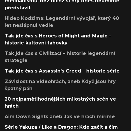
mechanismů, bez nichž si hry dnes neumíme
představit
Hideo Kodžima: Legendární vývojář, který 40
let nešlápnul vedle
Tak jde čas s Heroes of Might and Magic –
historie kultovní tahovky
Tak jde čas s Civilizací – historie legendární
strategie
Tak jde čas s Assassin's Creed - historie série
Závislost na videohrách, aneb Když jsou hry
špatný pán
20 nejpamětihodnějších milostných scén ve
hrách
Aim Down Sights aneb Jak ve hrách míříme
Série Yakuza / Like a Dragon: Kde začít a čím