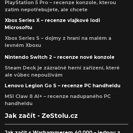
PlayStation 5 Pro – recenze konzole, kterou
zatím nepotřebujete, ale chcete
Xbox Series X – recenze vlajkové lodi
Microsoftu
Xbox Series S – dojmy z hraní na malém a
levném Xboxu
Nintendo Switch 2 – recenze nové konzole
Steam Deck je zázračné herní zařízení, které
ale vůbec nepoužívám
Lenovo Legion Go S – recenze PC handheldu
MSI Claw 8 AI+ – recenze nadupaného PC
handheldu
Jak začít - ZeStolu.cz
Jak začít s Warhammerem 40,000 – jednou z