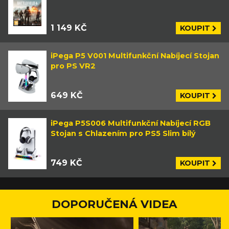
1 149 KČ
KOUPIT
iPega P5 V001 Multifunkční Nabíjecí Stojan
pro PS VR2
649 KČ
KOUPIT
iPega P5S006 Multifunkční Nabíjecí RGB
Stojan s Chlazením pro PS5 Slim bílý
749 KČ
KOUPIT
DOPORUČENÁ VIDEA