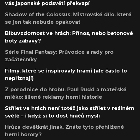
vás japonské podsvětí překvapí
Shadow of the Colossus: Mistrovské dílo, které
se jen tak nebude opakovat
Blbuvzdornost ve hrách: Přínos, nebo betonové
boty zábavy?
Série Final Fantasy: Průvodce a rady pro
začátečníky
Filmy, které se inspirovaly hrami (ale často to
nepřiznají)
Z porodnice do hrobu, Paul Rudd a mateřské
mléko: šílené reklamy herní historie
Střílet ve hrách není totéž jako střílet v reálném
světě – i když si to dost hráčů myslí
Hrůza devětkrát jinak. Znáte tyto přehlížené
herní horory?