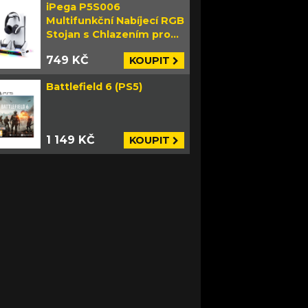
iPega P5S006
Multifunkční Nabíjecí RGB
Stojan s Chlazením pro
PS5 Slim bílý
749 KČ
KOUPIT
Battlefield 6 (PS5)
1 149 KČ
KOUPIT