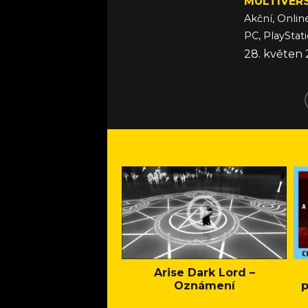
MULTIVER
Akční, Onlin
PC, PlayStat
28. květen
Arise Dark Lord –
Oznámení
p