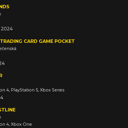
ANDS
e
c 2024
TRADING CARD GAME POCKET
lečenská
024
R
on 4, PlayStation 5, Xbox Series
24
STLINE
e
ion 4, Xbox One