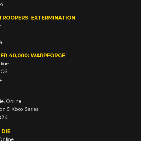
24
 TROOPERS: EXTERMINATION
e
4
R 40,000: WARPFORGE
line
 iOS
4
ie, Online
ion 5, Xbox Series
024
 DIE
Online