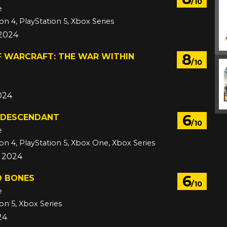
/10
e
on 4, PlayStation 5, Xbox Series
 2024
8
 WARCRAFT: THE WAR WITHIN
/10
024
6
T DESCENDANT
/10
e
ion 4, PlayStation 5, Xbox One, Xbox Series
c 2024
6
D BONES
/10
e
ion 5, Xbox Series
24