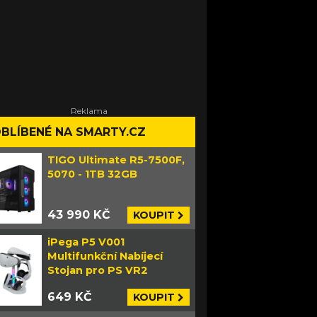
BLÍBENÉ NA SMARTY.CZ
TIGO Ultimate R5-7500F,
5070 - 1TB 32GB
43 990 KČ
KOUPIT
iPega P5 V001
Multifunkční Nabíjecí
Stojan pro PS VR2
649 KČ
KOUPIT