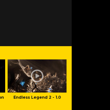
on
Endless Legend 2 - 1.0
Mafia: The Old Co
Man of Honor Ga