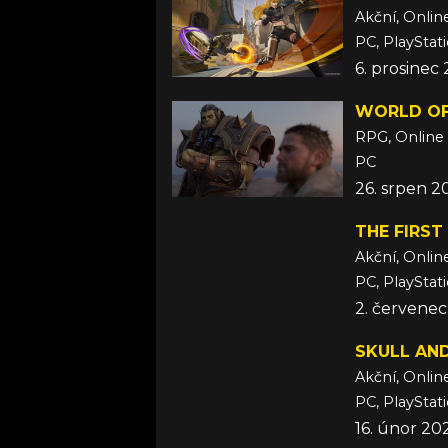
Akční, Onlin
PC, PlayStati
6. prosinec
WORLD OF
RPG, Online
PC
26. srpen 2
THE FIRS
Akční, Onlin
PC, PlayStat
2. červene
SKULL AN
Akční, Onlin
PC, PlayStat
16. únor 20