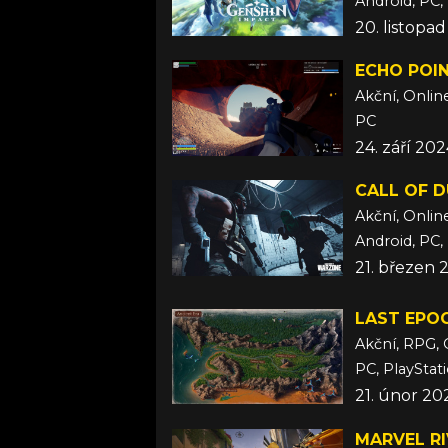
Android, PC, 
20. listopa
ECHO POI
Akční, Onlin
PC
24. září 20
CALL OF 
Akční, Onlin
Android, PC,
21. březen 
LAST EPO
Akční, RPG, 
PC, PlayStat
21. únor 20
MARVEL R