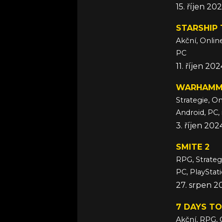
15. říjen 20
STARSHIP
Akční, Onlin
PC
11. říjen 202
WARHAMME
Strategie, On
Android, PC,
3. říjen 202
SMITE 2
RPG, Strateg
PC, PlayStat
27. srpen 2
7 DAYS TO
Akční, RPG, 