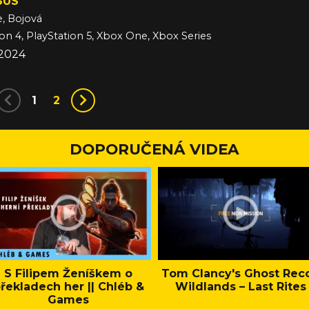
SUS
e, Bojová
ion 4, PlayStation 5, Xbox One, Xbox Series
 2024
1
2
DOPORUČENÁ VIDEA
S Filipem Ženíškem o
Tom Clancy's Ghost Rec
řekladech her || Chléb &
Wildlands – Last Rites
Games