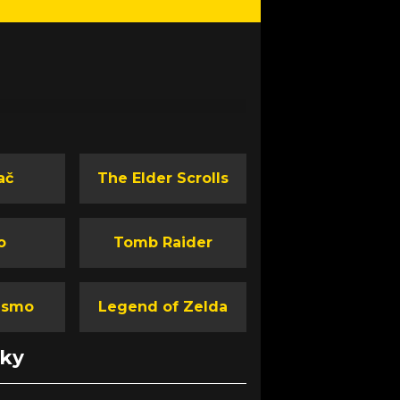
ač
The Elder Scrolls
o
Tomb Raider
ismo
Legend of Zelda
nky