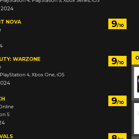
PlayStation 4, PlayStation 5, Xbox Series, iOS
d 2024
9
NT NOVA
/10
e
24
O
9
DUTY: WARZONE
/10
e
 PlayStation 4, Xbox One, iOS
2024
9
CH
/10
Online
ion 5
24
8
IVALS