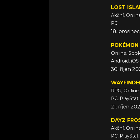
LOST ISL
Akční, Onlin
PC
18. prosine
POKÉMON 
Online, Spo
Android, iOS
30. říjen 2
WAYFINDE
RPG, Online
PC, PlayStati
21. říjen 20
DAYZ FRO
Akční, Onlin
PC, PlayStat