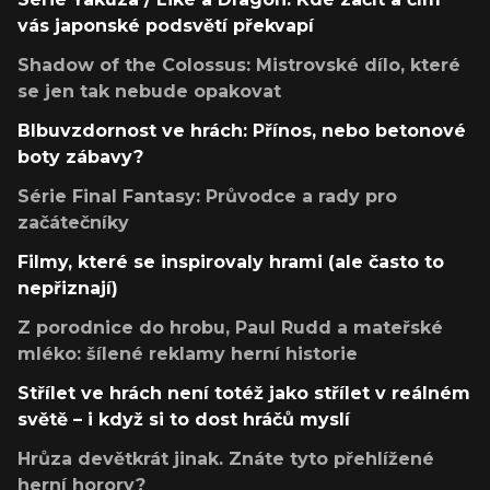
vás japonské podsvětí překvapí
Shadow of the Colossus: Mistrovské dílo, které
se jen tak nebude opakovat
Blbuvzdornost ve hrách: Přínos, nebo betonové
boty zábavy?
Série Final Fantasy: Průvodce a rady pro
začátečníky
Filmy, které se inspirovaly hrami (ale často to
nepřiznají)
Z porodnice do hrobu, Paul Rudd a mateřské
mléko: šílené reklamy herní historie
Střílet ve hrách není totéž jako střílet v reálném
světě – i když si to dost hráčů myslí
Hrůza devětkrát jinak. Znáte tyto přehlížené
herní horory?