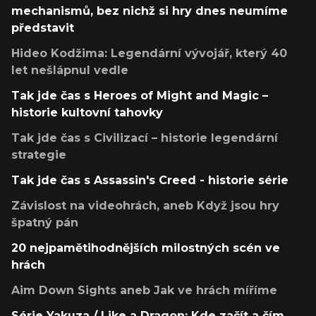
mechanismů, bez nichž si hry dnes neumíme
představit
Hideo Kodžima: Legendární vývojář, který 40
let nešlápnul vedle
Tak jde čas s Heroes of Might and Magic –
historie kultovní tahovky
Tak jde čas s Civilizací – historie legendární
strategie
Tak jde čas s Assassin's Creed - historie série
Závislost na videohrách, aneb Když jsou hry
špatný pán
20 nejpamětihodnějších milostných scén ve
hrách
Aim Down Sights aneb Jak ve hrách míříme
Série Yakuza / Like a Dragon: Kde začít a čím