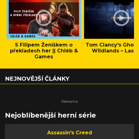
S Filipem Ženíškem o
Tom Clancy's Ghos
překladech her || Chléb &
Wildlands – Last 
Games
NEJNOVĚJŠÍ ČLÁNKY
Nejoblíbenější herní série
Assassin's Creed