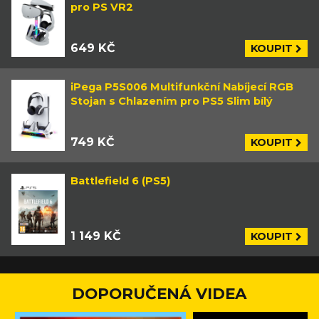
pro PS VR2
649 KČ
KOUPIT
iPega P5S006 Multifunkční Nabíjecí RGB
Stojan s Chlazením pro PS5 Slim bílý
749 KČ
KOUPIT
Battlefield 6 (PS5)
1 149 KČ
KOUPIT
DOPORUČENÁ VIDEA