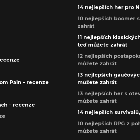
14 nejlepších her pro 
10 nejlepších boomer s
zahrát
11 nejlepších klasickýc
teď můžete zahrát
12 nejlepších postapoka
recenze
můžete zahrát
13 nejlepších gaučových
tom Pain - recenze
můžete zahrát
13 nejlepších her s ot
můžete zahrát
ach - recenze
14 nejlepších survivalů
ze
10 nejlepších RPG z poh
můžete zahrát