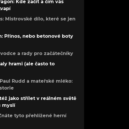
ragon: Kde začít a čím vás
kvapí
: Mistrovské dílo, které se jen
: Přínos, nebo betonové boty
růvodce a rady pro začátečníky
aly hrami (ale často to
 Paul Rudd a mateřské mléko:
storie
též jako střílet v reálném světě
ů myslí
Znáte tyto přehlížené herní