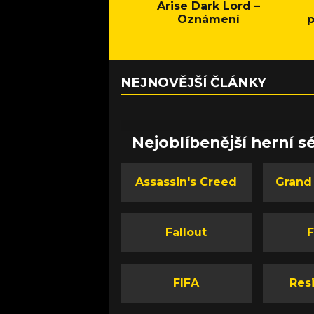
Arise Dark Lord –
Oznámení
p
NEJNOVĚJŠÍ ČLÁNKY
Nejoblíbenější herní sé
Assassin's Creed
Grand
Fallout
F
FIFA
Resi