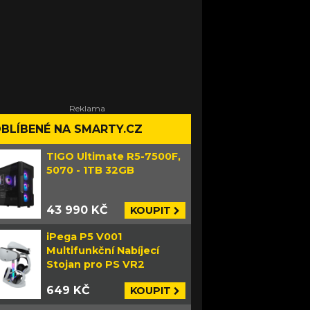
BLÍBENÉ NA SMARTY.CZ
TIGO Ultimate R5-7500F,
5070 - 1TB 32GB
43 990 KČ
KOUPIT
iPega P5 V001
Multifunkční Nabíjecí
Stojan pro PS VR2
649 KČ
KOUPIT