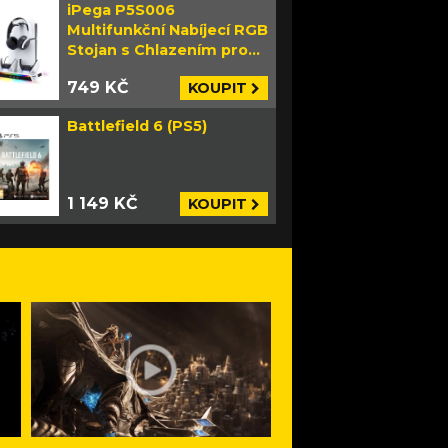
iPega P5S006
Multifunkční Nabíjecí RGB
Stojan s Chlazením pro
PS5 Slim bílý
749 KČ
KOUPIT
Battlefield 6 (PS5)
1 149 KČ
KOUPIT