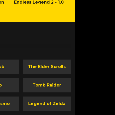
on
Endless Legend 2 - 1.0
Mafia: The Old Co
Man of Honor Ga
ač
The Elder Scrolls
o
Tomb Raider
ismo
Legend of Zelda