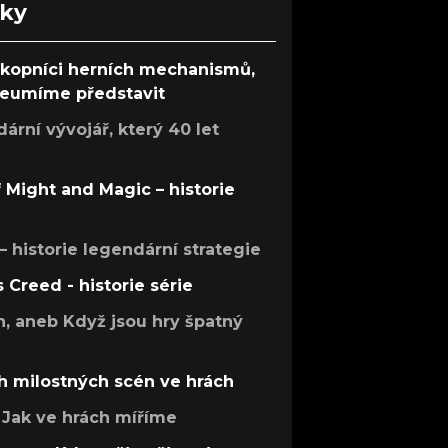
nky
ůkopníci herních mechanismů,
 neumíme představit
rní vývojář, který 40 let
f Might and Magic – historie
 – historie legendární strategie
s Creed - historie série
h, aneb Když jsou hry špatný
h milostných scén ve hrách
Jak ve hrách míříme