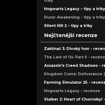
triky
Hogwarts Legacy – tipy a trik
Dune: Awakening - tipy a trik
Silent Hill 2 – tipy a triky
Nejčtenější recenze
Zaklínač 3: Divoký hon - rece
The Last of Us: Part II - recen
Assassin's Creed Shadows - 
Kingdom Come: Deliverance 2
Farming Simulator 25 - recen
Hogwarts Legacy - recenze
Stalker 2: Heart of Chornobyl 