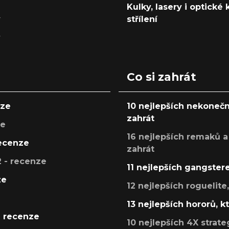
Kulky, lasery i optické
y
střílení
y
Co si zahrát
nze
10 nejlepších nekonečn
zahrát
ze
16 nejlepších remaků a
recenze
zahrát
 - recenze
11 nejlepších gangstere
ze
12 nejlepších roguelite
13 nejlepších hororů, k
- recenze
10 nejlepších 4X strate