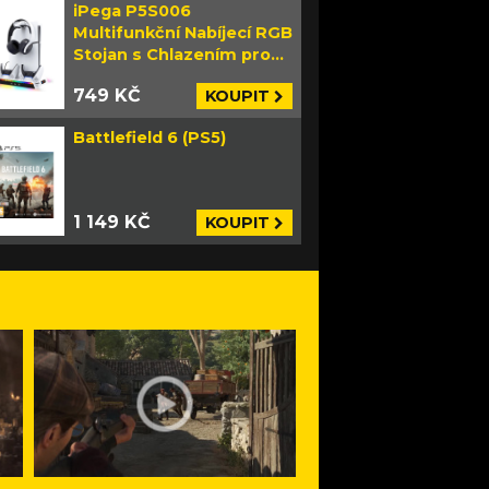
iPega P5S006
Multifunkční Nabíjecí RGB
Stojan s Chlazením pro
PS5 Slim bílý
749 KČ
KOUPIT
Battlefield 6 (PS5)
1 149 KČ
KOUPIT