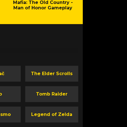
Mafia: The Old Country -
Fallout - New Cal
Man of Honor Gameplay
ač
The Elder Scrolls
o
Tomb Raider
ismo
Legend of Zelda