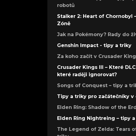
robotů
Stalker 2: Heart of Chornobyl – 
Zóně
Jak na Pokémony? Rady do živ
Genshin Impact - tipy a triky
Za koho začít v Crusader Kings
Crusader Kings III – Které DLC 
které raději ignorovat?
Songs of Conquest – tipy a tri
Tipy a triky pro začátečníky 
Elden Ring: Shadow of the Erdt
Elden Ring Nightreing – tipy a 
The Legend of Zelda: Tears of