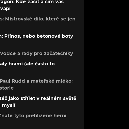
ragon: Kde začít a čím vás
kvapí
: Mistrovské dílo, které se jen
: Přínos, nebo betonové boty
růvodce a rady pro začátečníky
aly hrami (ale často to
 Paul Rudd a mateřské mléko:
storie
též jako střílet v reálném světě
ů myslí
Znáte tyto přehlížené herní