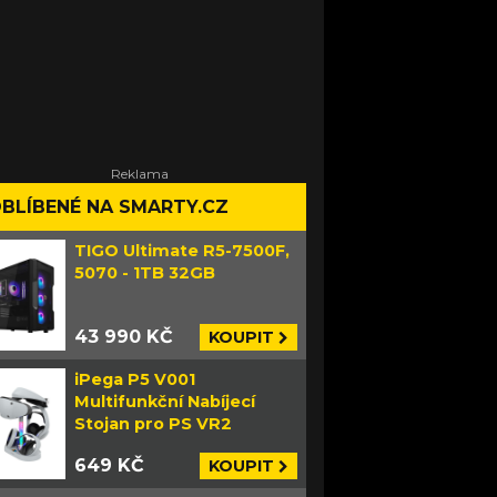
BLÍBENÉ NA SMARTY.CZ
TIGO Ultimate R5-7500F,
5070 - 1TB 32GB
43 990 KČ
KOUPIT
iPega P5 V001
Multifunkční Nabíjecí
Stojan pro PS VR2
649 KČ
KOUPIT