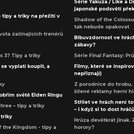
Série Yakuza / Like a D
japonské podsvětí pře
tipy a triky na přežití v
Shadow of the Colossus
tak nebude opakovat
ota začínajících trenérů
Blbuvzdornost ve hrách
zábavy?
 3? Tipy a triky
Série Final Fantasy: P
se vyplatí koupit, a
Filmy, které se inspirov
nepřiznají)
ky
Z porodnice do hrobu,
šílené reklamy herní hi
v obřím světě Elden Ringu
Střílet ve hrách není to
ree – tipy a triky
– i když si to dost hráč
triky
Hrůza devětkrát jinak. 
 the Kingdom - tipy a
horory?