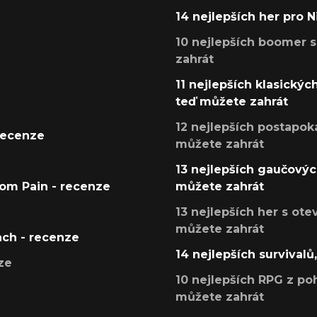
14 nejlepších her pro 
10 nejlepších boomer s
zahrát
11 nejlepších klasickýc
teď můžete zahrát
12 nejlepších postapoka
recenze
můžete zahrát
13 nejlepších gaučových
tom Pain - recenze
můžete zahrát
13 nejlepších her s ot
můžete zahrát
ach - recenze
14 nejlepších survivalů
ze
10 nejlepších RPG z poh
můžete zahrát