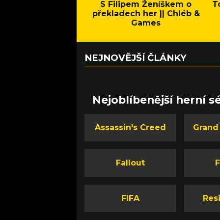
S Filipem Ženíškem o
T
překladech her || Chléb &
Games
NEJNOVĚJŠÍ ČLÁNKY
Nejoblíbenější herní sé
Assassin's Creed
Grand
Fallout
F
FIFA
Resi