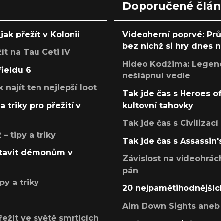
Doporučené člá
jak přežít v Kolonii
Videoherní poprvé: Pr
bez nichž si hry dnes
žít na Tau Ceti IV
Hideo Kodžima: Legendá
fieldu 6
nešlápnul vedle
k najít ten nejlepší loot
Tak jde čas s Heroes o
a triky pro přežití v
kultovní tahovky
Tak jde čas s Civilizací
 tipy a triky
Tak jde čas s Assassin'
postavit démonům v
Závislost na videohrác
pán
py a triky
20 nejpamětihodnějšíc
Aim Down Sights aneb 
přežít ve světě smrtících