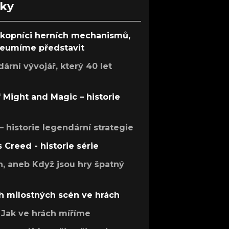
nky
ůkopníci herních mechanismů,
 neumíme představit
rní vývojář, který 40 let
f Might and Magic – historie
 – historie legendární strategie
s Creed - historie série
h, aneb Když jsou hry špatný
h milostných scén ve hrách
Jak ve hrách míříme