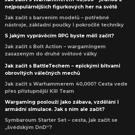
nejpopulárnějších figurkových her na světě
Jak začít s barvením modelů – potřebné
nástroje, základní poučky i pokročilé techniky
S jakým vyprávěcím RPG byste měli začít?
Jak začít s Bolt Action – wargamingem
zasazeným do druhé světové války
Jak začít s BattleTechem – epickými bitvami
obrovitých válečných mechů
Jak začít s Warhammerem 40,000? Cesta vede
přes přístupnější Kill Team
Wargaming poslouží jako zábava, vzdělání i
armádní simulace. Jak s ním ale začít?
Symbaroum Starter Set – cesta, jak začít se
„švédským DnD“?