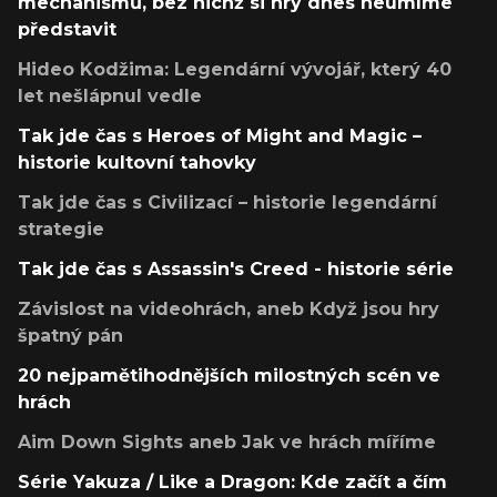
mechanismů, bez nichž si hry dnes neumíme
představit
Hideo Kodžima: Legendární vývojář, který 40
let nešlápnul vedle
Tak jde čas s Heroes of Might and Magic –
historie kultovní tahovky
Tak jde čas s Civilizací – historie legendární
strategie
Tak jde čas s Assassin's Creed - historie série
Závislost na videohrách, aneb Když jsou hry
špatný pán
20 nejpamětihodnějších milostných scén ve
hrách
Aim Down Sights aneb Jak ve hrách míříme
Série Yakuza / Like a Dragon: Kde začít a čím