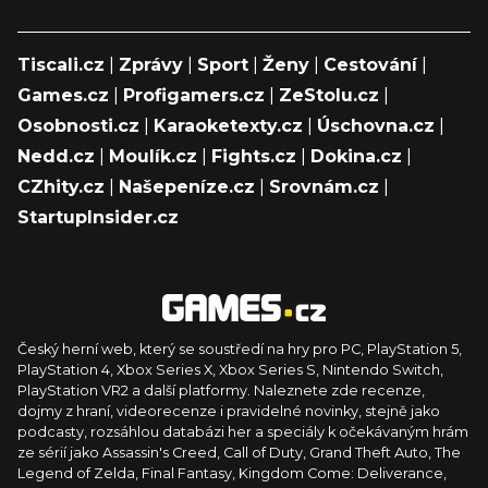
Tiscali.cz
|
Zprávy
|
Sport
|
Ženy
|
Cestování
|
Games.cz
|
Profigamers.cz
|
ZeStolu.cz
|
Osobnosti.cz
|
Karaoketexty.cz
|
Úschovna.cz
|
Nedd.cz
|
Moulík.cz
|
Fights.cz
|
Dokina.cz
|
CZhity.cz
|
Našepeníze.cz
|
Srovnám.cz
|
StartupInsider.cz
Český herní web, který se soustředí na hry pro PC, PlayStation 5,
PlayStation 4, Xbox Series X, Xbox Series S, Nintendo Switch,
PlayStation VR2 a další platformy. Naleznete zde recenze,
dojmy z hraní, videorecenze i pravidelné novinky, stejně jako
podcasty, rozsáhlou databázi her a speciály k očekávaným hrám
ze sérií jako Assassin's Creed, Call of Duty, Grand Theft Auto, The
Legend of Zelda, Final Fantasy, Kingdom Come: Deliverance,