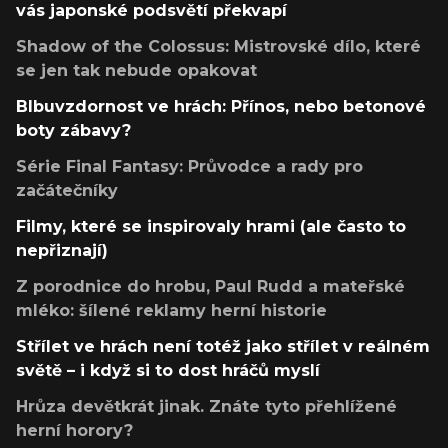
vás japonské podsvětí překvapí
Shadow of the Colossus: Mistrovské dílo, které
se jen tak nebude opakovat
Blbuvzdornost ve hrách: Přínos, nebo betonové
boty zábavy?
Série Final Fantasy: Průvodce a rady pro
začátečníky
Filmy, které se inspirovaly hrami (ale často to
nepřiznají)
Z porodnice do hrobu, Paul Rudd a mateřské
mléko: šílené reklamy herní historie
Střílet ve hrách není totéž jako střílet v reálném
světě – i když si to dost hráčů myslí
Hrůza devětkrát jinak. Znáte tyto přehlížené
herní horory?