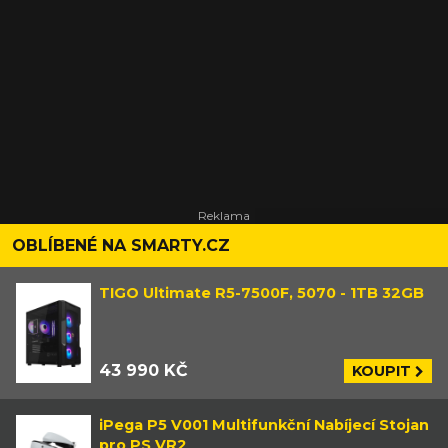
OBLÍBENÉ NA SMARTY.CZ
TIGO Ultimate R5-7500F, 5070 - 1TB 32GB
43 990 KČ
KOUPIT
iPega P5 V001 Multifunkční Nabíjecí Stojan
pro PS VR2