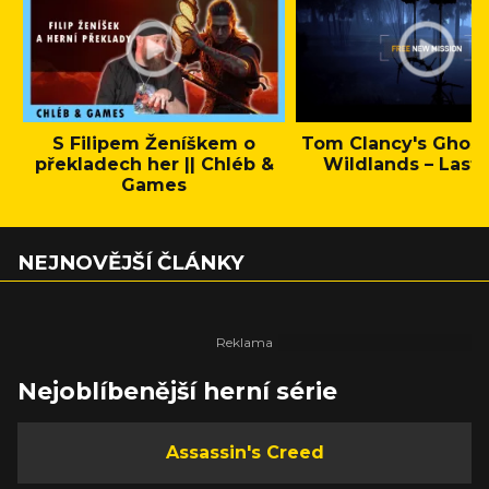
S Filipem Ženíškem o
Tom Clancy's Ghos
překladech her || Chléb &
Wildlands – Last 
Games
NEJNOVĚJŠÍ ČLÁNKY
Nejoblíbenější herní série
Assassin's Creed