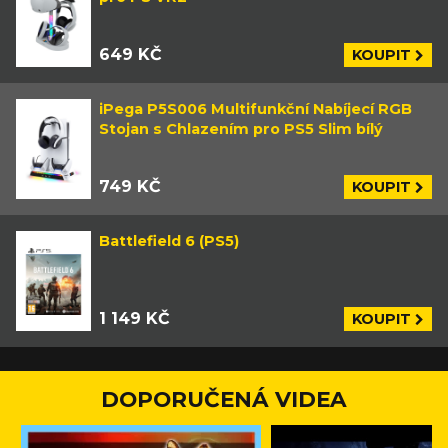
649 KČ
KOUPIT
iPega P5S006 Multifunkční Nabíjecí RGB
Stojan s Chlazením pro PS5 Slim bílý
749 KČ
KOUPIT
Battlefield 6 (PS5)
1 149 KČ
KOUPIT
DOPORUČENÁ VIDEA