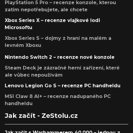
PlayStation 5 Pro – recenze konzole, kterou
zatím nepotřebujete, ale chcete
Xbox Series X – recenze vlajkové lodi
Microsoftu
Xbox Series S – dojmy z hraní na malém a
levném Xboxu
Nintendo Switch 2 – recenze nové konzole
Steam Deck je zázračné herní zařízení, které
ale vůbec nepoužívám
Lenovo Legion Go S – recenze PC handheldu
MSI Claw 8 AI+ – recenze nadupaného PC
handheldu
Jak začít - ZeStolu.cz
Jak začít s Warhammerem 40,000 – jednou z