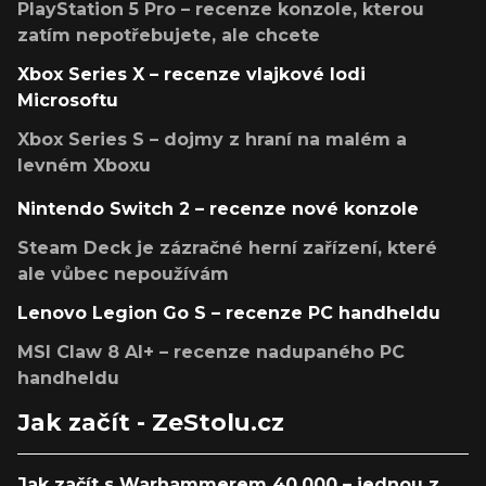
PlayStation 5 Pro – recenze konzole, kterou
zatím nepotřebujete, ale chcete
Xbox Series X – recenze vlajkové lodi
Microsoftu
Xbox Series S – dojmy z hraní na malém a
levném Xboxu
Nintendo Switch 2 – recenze nové konzole
Steam Deck je zázračné herní zařízení, které
ale vůbec nepoužívám
Lenovo Legion Go S – recenze PC handheldu
MSI Claw 8 AI+ – recenze nadupaného PC
handheldu
Jak začít - ZeStolu.cz
Jak začít s Warhammerem 40,000 – jednou z