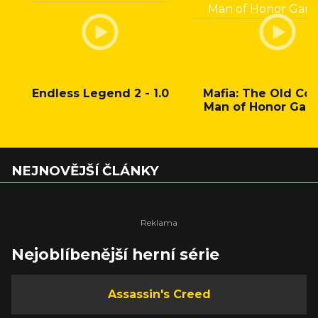
Endless Legend 2 - 1.0
Mafia: The Old Cou
Man of Honor Gam
NEJNOVĚJŠÍ ČLÁNKY
Nejoblíbenější herní série
Assassin's Creed