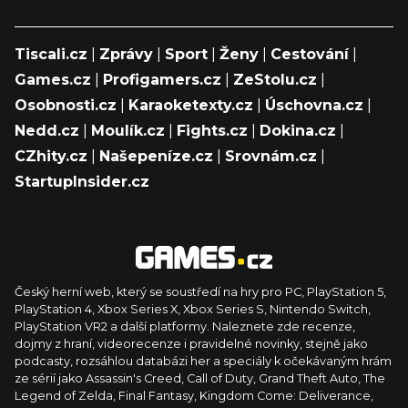
Tiscali.cz
|
Zprávy
|
Sport
|
Ženy
|
Cestování
|
Games.cz
|
Profigamers.cz
|
ZeStolu.cz
|
Osobnosti.cz
|
Karaoketexty.cz
|
Úschovna.cz
|
Nedd.cz
|
Moulík.cz
|
Fights.cz
|
Dokina.cz
|
CZhity.cz
|
Našepeníze.cz
|
Srovnám.cz
|
StartupInsider.cz
Český herní web, který se soustředí na hry pro PC, PlayStation 5,
PlayStation 4, Xbox Series X, Xbox Series S, Nintendo Switch,
PlayStation VR2 a další platformy. Naleznete zde recenze,
dojmy z hraní, videorecenze i pravidelné novinky, stejně jako
podcasty, rozsáhlou databázi her a speciály k očekávaným hrám
ze sérií jako Assassin's Creed, Call of Duty, Grand Theft Auto, The
Legend of Zelda, Final Fantasy, Kingdom Come: Deliverance,