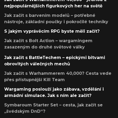
nejpopulárnějších figurkových her na světě
Jak začít s barvením modelů – potřebné
nástroje, základní poučky i pokročilé techniky
S jakým vyprávěcím RPG byste měli začít?
Jak začít s Bolt Action – wargamingem
zasazeným do druhé světové války
Jak začít s BattleTechem – epickými bitvami
obrovitých válečných mechů
Jak začít s Warhammerem 40,000? Cesta vede
přes přístupnější Kill Team
Wargaming poslouží jako zábava, vzdělání i
armádní simulace. Jak s ním ale začít?
Symbaroum Starter Set – cesta, jak začít se
„švédským DnD“?