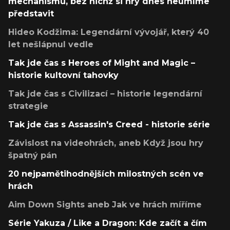
mechanismů, bez nichž si hry dnes neumíme
představit
Hideo Kodžima: Legendární vývojář, který 40
let nešlápnul vedle
Tak jde čas s Heroes of Might and Magic –
historie kultovní tahovky
Tak jde čas s Civilizací – historie legendární
strategie
Tak jde čas s Assassin's Creed - historie série
Závislost na videohrách, aneb Když jsou hry
špatný pán
20 nejpamětihodnějších milostných scén ve
hrách
Aim Down Sights aneb Jak ve hrách míříme
Série Yakuza / Like a Dragon: Kde začít a čím