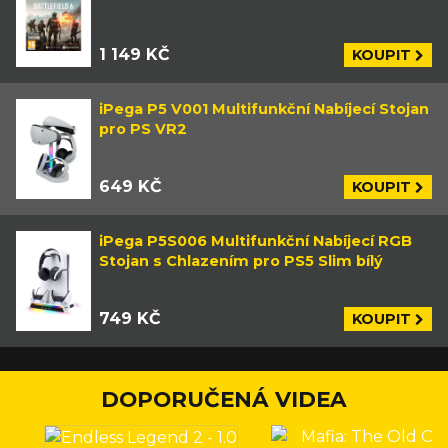
1 149 KČ
KOUPIT
iPega P5 V001 Multifunkční Nabíjecí Stojan
pro PS VR2
649 KČ
KOUPIT
iPega P5S006 Multifunkční Nabíjecí RGB
Stojan s Chlazením pro PS5 Slim bílý
749 KČ
KOUPIT
DOPORUČENÁ VIDEA