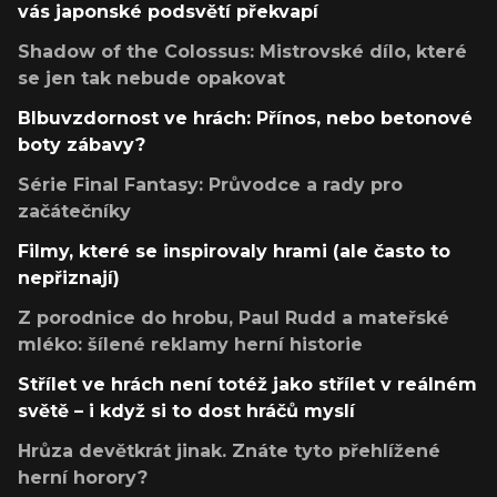
vás japonské podsvětí překvapí
Shadow of the Colossus: Mistrovské dílo, které
se jen tak nebude opakovat
Blbuvzdornost ve hrách: Přínos, nebo betonové
boty zábavy?
Série Final Fantasy: Průvodce a rady pro
začátečníky
Filmy, které se inspirovaly hrami (ale často to
nepřiznají)
Z porodnice do hrobu, Paul Rudd a mateřské
mléko: šílené reklamy herní historie
Střílet ve hrách není totéž jako střílet v reálném
světě – i když si to dost hráčů myslí
Hrůza devětkrát jinak. Znáte tyto přehlížené
herní horory?