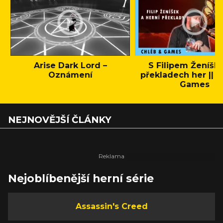
Arise Dark Lord –
S Filipem Ženíšk
Oznámení
překladech her || C
Games
NEJNOVĚJŠÍ ČLÁNKY
Nejoblíbenější herní série
Assassin's Creed