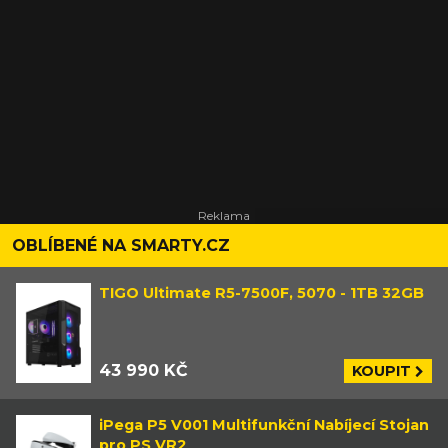
OBLÍBENÉ NA SMARTY.CZ
TIGO Ultimate R5-7500F, 5070 - 1TB 32GB
43 990 KČ
KOUPIT
iPega P5 V001 Multifunkční Nabíjecí Stojan
pro PS VR2