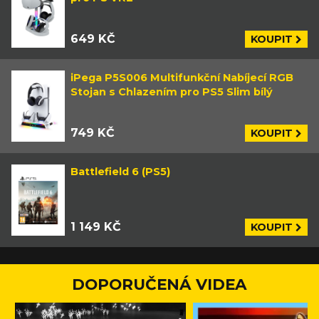
649 KČ
KOUPIT
iPega P5S006 Multifunkční Nabíjecí RGB
Stojan s Chlazením pro PS5 Slim bílý
749 KČ
KOUPIT
Battlefield 6 (PS5)
1 149 KČ
KOUPIT
DOPORUČENÁ VIDEA