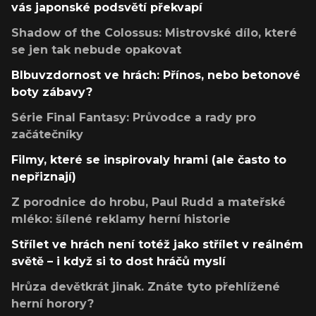
vás japonské podsvětí překvapí
Shadow of the Colossus: Mistrovské dílo, které
se jen tak nebude opakovat
Blbuvzdornost ve hrách: Přínos, nebo betonové
boty zábavy?
Série Final Fantasy: Průvodce a rady pro
začátečníky
Filmy, které se inspirovaly hrami (ale často to
nepřiznají)
Z porodnice do hrobu, Paul Rudd a mateřské
mléko: šílené reklamy herní historie
Střílet ve hrách není totéž jako střílet v reálném
světě – i když si to dost hráčů myslí
Hrůza devětkrát jinak. Znáte tyto přehlížené
herní horory?