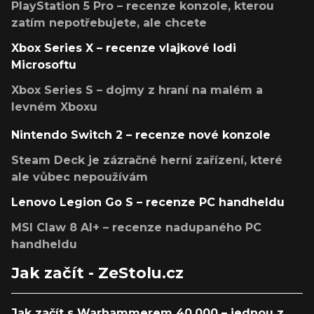
PlayStation 5 Pro – recenze konzole, kterou
zatím nepotřebujete, ale chcete
Xbox Series X – recenze vlajkové lodi
Microsoftu
Xbox Series S – dojmy z hraní na malém a
levném Xboxu
Nintendo Switch 2 – recenze nové konzole
Steam Deck je zázračné herní zařízení, které
ale vůbec nepoužívám
Lenovo Legion Go S – recenze PC handheldu
MSI Claw 8 AI+ – recenze nadupaného PC
handheldu
Jak začít - ZeStolu.cz
Jak začít s Warhammerem 40,000 – jednou z