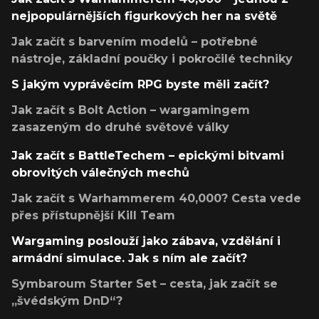
nejpopulárnějších figurkových her na světě
Jak začít s barvením modelů – potřebné
nástroje, základní poučky i pokročilé techniky
S jakým vyprávěcím RPG byste měli začít?
Jak začít s Bolt Action – wargamingem
zasazeným do druhé světové války
Jak začít s BattleTechem – epickými bitvami
obrovitých válečných mechů
Jak začít s Warhammerem 40,000? Cesta vede
přes přístupnější Kill Team
Wargaming poslouží jako zábava, vzdělání i
armádní simulace. Jak s ním ale začít?
Symbaroum Starter Set – cesta, jak začít se
„švédským DnD“?