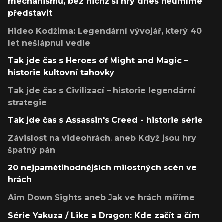
mechanismů, bez nichž si hry dnes neumíme
představit
Hideo Kodžima: Legendární vývojář, který 40
let nešlápnul vedle
Tak jde čas s Heroes of Might and Magic –
historie kultovní tahovky
Tak jde čas s Civilizací – historie legendární
strategie
Tak jde čas s Assassin's Creed - historie série
Závislost na videohrách, aneb Když jsou hry
špatný pán
20 nejpamětihodnějších milostných scén ve
hrách
Aim Down Sights aneb Jak ve hrách míříme
Série Yakuza / Like a Dragon: Kde začít a čím