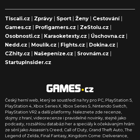
Tiscali.cz
|
Zprávy
|
Sport
|
Ženy
|
Cestování
|
Games.cz
|
Profigamers.cz
|
ZeStolu.cz
|
Osobnosti.cz
|
Karaoketexty.cz
|
Úschovna.cz
|
Nedd.cz
|
Moulík.cz
|
Fights.cz
|
Dokina.cz
|
CZhity.cz
|
Našepeníze.cz
|
Srovnám.cz
|
StartupInsider.cz
Český herní web, který se soustředí na hry pro PC, PlayStation 5,
PlayStation 4, Xbox Series X, Xbox Series S, Nintendo Switch,
PlayStation VR2 a další platformy. Naleznete zde recenze,
dojmy z hraní, videorecenze i pravidelné novinky, stejně jako
podcasty, rozsáhlou databázi her a speciály k očekávaným hrám
ze sérií jako Assassin's Creed, Call of Duty, Grand Theft Auto, The
Legend of Zelda, Final Fantasy, Kingdom Come: Deliverance,