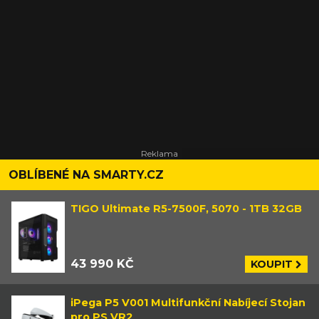
OBLÍBENÉ NA SMARTY.CZ
TIGO Ultimate R5-7500F, 5070 - 1TB 32GB
43 990 KČ
KOUPIT
iPega P5 V001 Multifunkční Nabíjecí Stojan
pro PS VR2