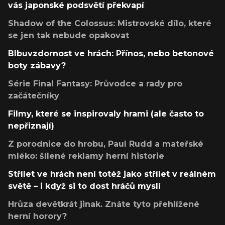
vás japonské podsvětí překvapí
Shadow of the Colossus: Mistrovské dílo, které
se jen tak nebude opakovat
Blbuvzdornost ve hrách: Přínos, nebo betonové
boty zábavy?
Série Final Fantasy: Průvodce a rady pro
začátečníky
Filmy, které se inspirovaly hrami (ale často to
nepřiznají)
Z porodnice do hrobu, Paul Rudd a mateřské
mléko: šílené reklamy herní historie
Střílet ve hrách není totéž jako střílet v reálném
světě – i když si to dost hráčů myslí
Hrůza devětkrát jinak. Znáte tyto přehlížené
herní horory?