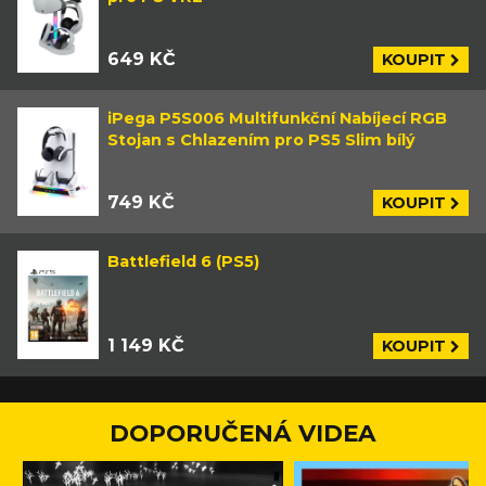
649 KČ
KOUPIT
iPega P5S006 Multifunkční Nabíjecí RGB
Stojan s Chlazením pro PS5 Slim bílý
749 KČ
KOUPIT
Battlefield 6 (PS5)
1 149 KČ
KOUPIT
DOPORUČENÁ VIDEA