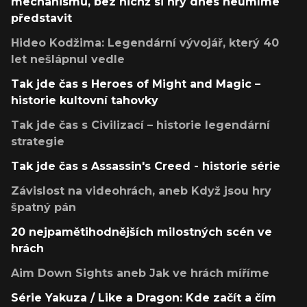
mechanismů, bez nichž si hry dnes neumíme
představit
Hideo Kodžima: Legendární vývojář, který 40
let nešlápnul vedle
Tak jde čas s Heroes of Might and Magic –
historie kultovní tahovky
Tak jde čas s Civilizací – historie legendární
strategie
Tak jde čas s Assassin's Creed - historie série
Závislost na videohrách, aneb Když jsou hry
špatný pán
20 nejpamětihodnějších milostných scén ve
hrách
Aim Down Sights aneb Jak ve hrách míříme
Série Yakuza / Like a Dragon: Kde začít a čím