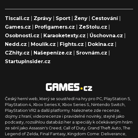
Tiscali.cz
|
Zprávy
|
Sport
|
Ženy
|
Cestování
|
Games.cz
|
Profigamers.cz
|
ZeStolu.cz
|
Osobnosti.cz
|
Karaoketexty.cz
|
Úschovna.cz
|
Nedd.cz
|
Moulík.cz
|
Fights.cz
|
Dokina.cz
|
CZhity.cz
|
Našepeníze.cz
|
Srovnám.cz
|
StartupInsider.cz
Český herní web, který se soustředí na hry pro PC, PlayStation 5,
PlayStation 4, Xbox Series X, Xbox Series S, Nintendo Switch,
PlayStation VR2 a další platformy. Naleznete zde recenze,
dojmy z hraní, videorecenze i pravidelné novinky, stejně jako
podcasty, rozsáhlou databázi her a speciály k očekávaným hrám
ze sérií jako Assassin's Creed, Call of Duty, Grand Theft Auto, The
Legend of Zelda, Final Fantasy, Kingdom Come: Deliverance,