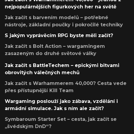
nejpopulárnějších figurkových her na světě
Jak začít s barvením modelů – potřebné
nástroje, základní poučky i pokročilé techniky
S jakým vyprávěcím RPG byste měli začít?
Jak začít s Bolt Action – wargamingem
zasazeným do druhé světové války
Jak začít s BattleTechem – epickými bitvami
obrovitých válečných mechů
Jak začít s Warhammerem 40,000? Cesta vede
přes přístupnější Kill Team
Wargaming poslouží jako zábava, vzdělání i
armádní simulace. Jak s ním ale začít?
Symbaroum Starter Set – cesta, jak začít se
„švédským DnD“?