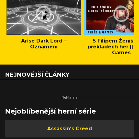
Arise Dark Lord –
S Filipem Ženíšk
Oznámení
překladech her || C
Games
NEJNOVĚJŠÍ ČLÁNKY
Nejoblíbenější herní série
Assassin's Creed