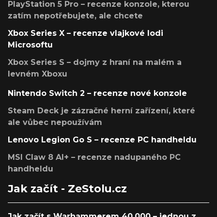
PlayStation 5 Pro – recenze konzole, kterou
zatím nepotřebujete, ale chcete
Xbox Series X – recenze vlajkové lodi
Microsoftu
Xbox Series S – dojmy z hraní na malém a
levném Xboxu
Nintendo Switch 2 – recenze nové konzole
Steam Deck je zázračné herní zařízení, které
ale vůbec nepoužívám
Lenovo Legion Go S – recenze PC handheldu
MSI Claw 8 AI+ – recenze nadupaného PC
handheldu
Jak začít - ZeStolu.cz
Jak začít s Warhammerem 40,000 – jednou z