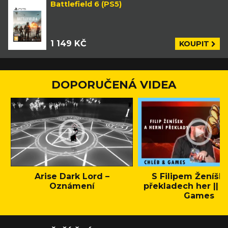
Battlefield 6 (PS5)
1 149 KČ
KOUPIT
DOPORUČENÁ VIDEA
Arise Dark Lord –
S Filipem Ženíšk
Oznámení
překladech her || C
Games