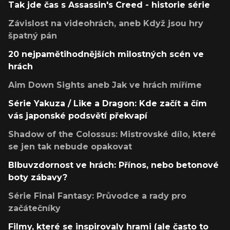
Tak jde čas s Assassin's Creed - historie série
Závislost na videohrách, aneb Když jsou hry
špatný pán
20 nejpamětihodnějších milostných scén ve
hrách
Aim Down Sights aneb Jak ve hrách míříme
Série Yakuza / Like a Dragon: Kde začít a čím
vás japonské podsvětí překvapí
Shadow of the Colossus: Mistrovské dílo, které
se jen tak nebude opakovat
Blbuvzdornost ve hrách: Přínos, nebo betonové
boty zábavy?
Série Final Fantasy: Průvodce a rady pro
začátečníky
Filmy, které se inspirovaly hrami (ale často to