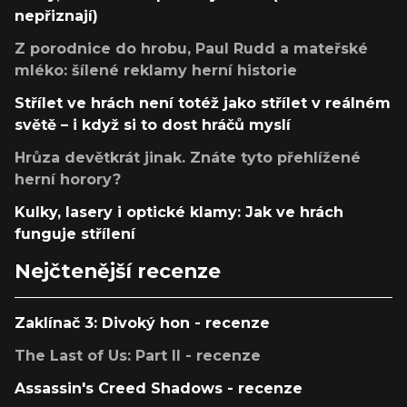
nepřiznají)
Z porodnice do hrobu, Paul Rudd a mateřské
mléko: šílené reklamy herní historie
Střílet ve hrách není totéž jako střílet v reálném
světě – i když si to dost hráčů myslí
Hrůza devětkrát jinak. Znáte tyto přehlížené
herní horory?
Kulky, lasery i optické klamy: Jak ve hrách
funguje střílení
Nejčtenější recenze
Zaklínač 3: Divoký hon - recenze
The Last of Us: Part II - recenze
Assassin's Creed Shadows - recenze