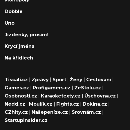
Dobble
Uno
Jízdenky, prosím!
Krycí jména
Na křídlech
Tiscali.cz
|
Zprávy
|
Sport
|
Ženy
|
Cestování
|
Games.cz
|
Profigamers.cz
|
ZeStolu.cz
|
Osobnosti.cz
|
Karaoketexty.cz
|
Úschovna.cz
|
Nedd.cz
|
Moulík.cz
|
Fights.cz
|
Dokina.cz
|
CZhity.cz
|
Našepeníze.cz
|
Srovnám.cz
|
StartupInsider.cz