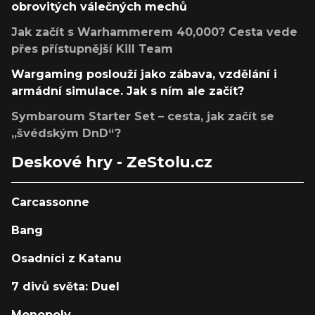
obrovitých válečných mechů
Jak začít s Warhammerem 40,000? Cesta vede
přes přístupnější Kill Team
Wargaming poslouží jako zábava, vzdělání i
armádní simulace. Jak s ním ale začít?
Symbaroum Starter Set – cesta, jak začít se
„švédským DnD“?
Deskové hry - ZeStolu.cz
Carcassonne
Bang
Osadníci z Katanu
7 divů světa: Duel
Monopoly