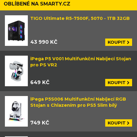
OBLÍBENÉ NA SMARTY.CZ
TIGO Ultimate R5-7500F, 5070 - 1TB 32GB
43 990 KČ
KOUPIT
iPega P5 V001 Multifunkční Nabíjecí Stojan
pro PS VR2
649 KČ
KOUPIT
iPega P5S006 Multifunkční Nabíjecí RGB
Stojan s Chlazením pro PS5 Slim bílý
749 KČ
KOUPIT