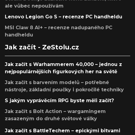
ale vůbec nepoužívám
Lenovo Legion Go S – recenze PC handheldu
MSI Claw 8 AI+ – recenze nadupaného PC
handheldu
Jak začít - ZeStolu.cz
Jak začít s Warhammerem 40,000 – jednou z
nejpopulárnějších figurkových her na světě
Jak začít s barvením modelů – potřebné
nástroje, základní poučky i pokročilé techniky
S jakým vyprávěcím RPG byste měli začít?
Jak začít s Bolt Action – wargamingem
zasazeným do druhé světové války
Jak začít s BattleTechem – epickými bitvami