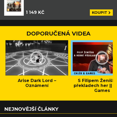
1 149 KČ
KOUPIT
DOPORUČENÁ VIDEA
Arise Dark Lord –
S Filipem Ženíšk
Oznámení
překladech her || C
Games
NEJNOVĚJŠÍ ČLÁNKY