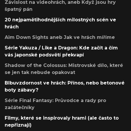
Závislost na videohrách, aneb Když jsou hry
špatný pán
20 nejpamětihodnějších milostných scén ve
hrách
Aim Down Sights aneb Jak ve hrách míříme
Série Yakuza / Like a Dragon: Kde začít a čím
vás japonské podsvětí překvapí
Shadow of the Colossus: Mistrovské dílo, které
se jen tak nebude opakovat
Blbuvzdornost ve hrách: Přínos, nebo betonové
boty zábavy?
Série Final Fantasy: Průvodce a rady pro
začátečníky
Filmy, které se inspirovaly hrami (ale často to
nepřiznají)