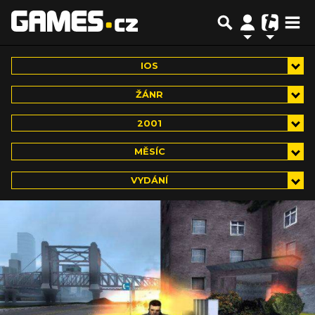
IOS
ŽÁNR
2001
MĚSÍC
VYDÁNÍ