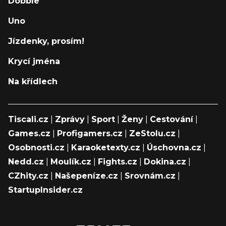
Dobble
Uno
Jízdenky, prosím!
Krycí jména
Na křídlech
Tiscali.cz
|
Zprávy
|
Sport
|
Ženy
|
Cestování
|
Games.cz
|
Profigamers.cz
|
ZeStolu.cz
|
Osobnosti.cz
|
Karaoketexty.cz
|
Úschovna.cz
|
Nedd.cz
|
Moulík.cz
|
Fights.cz
|
Dokina.cz
|
CZhity.cz
|
Našepeníze.cz
|
Srovnám.cz
|
StartupInsider.cz