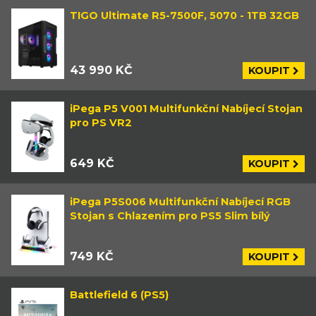
TIGO Ultimate R5-7500F, 5070 - 1TB 32GB
43 990 KČ
KOUPIT
iPega P5 V001 Multifunkční Nabíjecí Stojan
pro PS VR2
649 KČ
KOUPIT
iPega P5S006 Multifunkční Nabíjecí RGB
Stojan s Chlazením pro PS5 Slim bílý
749 KČ
KOUPIT
Battlefield 6 (PS5)