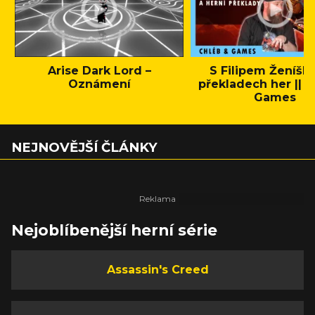
Arise Dark Lord –
S Filipem Ženíšk
Oznámení
překladech her || C
Games
NEJNOVĚJŠÍ ČLÁNKY
Nejoblíbenější herní série
Assassin's Creed