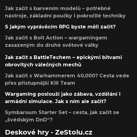
Jak začít s barvením modelů – potřebné
nástroje, základní poučky i pokročilé techniky
S jakým vyprávěcím RPG byste měli začít?
Jak začít s Bolt Action – wargamingem
zasazeným do druhé světové války
Jak začít s BattleTechem – epickými bitvami
obrovitých válečných mechů
Jak začít s Warhammerem 40,000? Cesta vede
přes přístupnější Kill Team
Wargaming poslouží jako zábava, vzdělání i
armádní simulace. Jak s ním ale začít?
Symbaroum Starter Set – cesta, jak začít se
„švédským DnD“?
Deskové hry - ZeStolu.cz