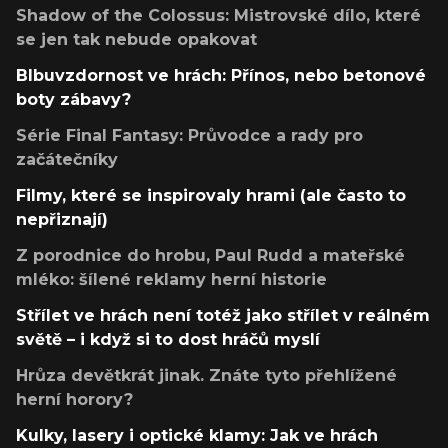
Shadow of the Colossus: Mistrovské dílo, které
se jen tak nebude opakovat
Blbuvzdornost ve hrách: Přínos, nebo betonové
boty zábavy?
Série Final Fantasy: Průvodce a rady pro
začátečníky
Filmy, které se inspirovaly hrami (ale často to
nepřiznají)
Z porodnice do hrobu, Paul Rudd a mateřské
mléko: šílené reklamy herní historie
Střílet ve hrách není totéž jako střílet v reálném
světě – i když si to dost hráčů myslí
Hrůza devětkrát jinak. Znáte tyto přehlížené
herní horory?
Kulky, lasery i optické klamy: Jak ve hrách