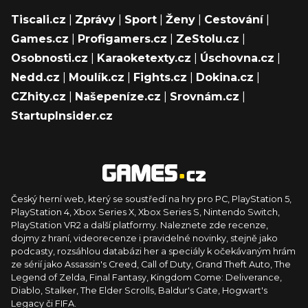
Tiscali.cz
|
Zprávy
|
Sport
|
Ženy
|
Cestování
|
Games.cz
|
Profigamers.cz
|
ZeStolu.cz
|
Osobnosti.cz
|
Karaoketexty.cz
|
Úschovna.cz
|
Nedd.cz
|
Moulík.cz
|
Fights.cz
|
Dokina.cz
|
CZhity.cz
|
Našepeníze.cz
|
Srovnám.cz
|
StartupInsider.cz
Český herní web, který se soustředí na hry pro PC, PlayStation 5,
PlayStation 4, Xbox Series X, Xbox Series S, Nintendo Switch,
PlayStation VR2 a další platformy. Naleznete zde recenze,
dojmy z hraní, videorecenze i pravidelné novinky, stejně jako
podcasty, rozsáhlou databázi her a speciály k očekávaným hrám
ze sérií jako Assassin's Creed, Call of Duty, Grand Theft Auto, The
Legend of Zelda, Final Fantasy, Kingdom Come: Deliverance,
Diablo, Stalker, The Elder Scrolls, Baldur's Gate, Hogwart's
Legacy či FIFA.