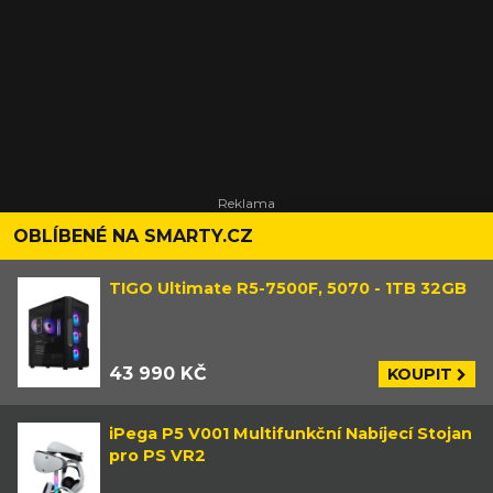
OBLÍBENÉ NA SMARTY.CZ
TIGO Ultimate R5-7500F, 5070 - 1TB 32GB
43 990 KČ
KOUPIT
iPega P5 V001 Multifunkční Nabíjecí Stojan
pro PS VR2