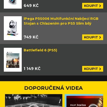
649 KČ
KOUPIT
iPega P5S006 Multifunkční Nabíjecí RGB
Stojan s Chlazením pro PS5 Slim bílý
749 KČ
KOUPIT
Battlefield 6 (PS5)
1 149 KČ
KOUPIT
DOPORUČENÁ VIDEA