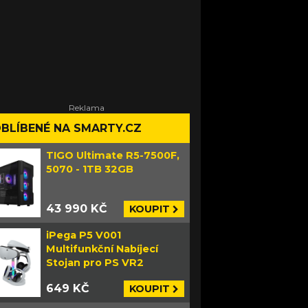
BLÍBENÉ NA SMARTY.CZ
TIGO Ultimate R5-7500F,
5070 - 1TB 32GB
43 990 KČ
KOUPIT
iPega P5 V001
Multifunkční Nabíjecí
Stojan pro PS VR2
649 KČ
KOUPIT