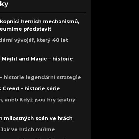
nky
ůkopníci herních mechanismů,
 neumíme představit
rní vývojář, který 40 let
f Might and Magic – historie
 – historie legendární strategie
s Creed - historie série
h, aneb Když jsou hry špatný
h milostných scén ve hrách
Jak ve hrách míříme