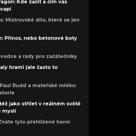
ragon: Kde začít a čím vás
kvapí
: Mistrovské dílo, které se jen
: Přínos, nebo betonové boty
růvodce a rady pro začátečníky
aly hrami (ale často to
 Paul Rudd a mateřské mléko:
storie
též jako střílet v reálném světě
ů myslí
Znáte tyto přehlížené herní