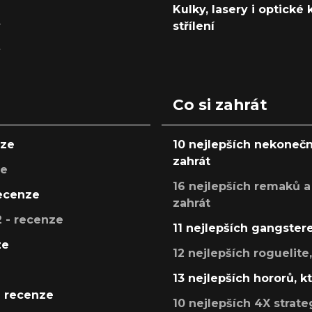
Kulky, lasery i optické
y
střílení
y
Co si zahrát
nze
10 nejlepších nekonečn
zahrát
ze
16 nejlepších remaků a
recenze
zahrát
 - recenze
11 nejlepších gangstere
ze
12 nejlepších roguelite
13 nejlepších hororů, k
- recenze
10 nejlepších 4X strate