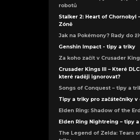
robotů
Stalker 2: Heart of Chornobyl – 
Zóně
Jak na Pokémony? Rady do živ
Genshin Impact - tipy a triky
Za koho začít v Crusader Kings
Crusader Kings III – Které DLC 
které raději ignorovat?
Songs of Conquest – tipy a tri
Tipy a triky pro začátečníky 
Elden Ring: Shadow of the Erdt
Elden Ring Nightreing – tipy a 
The Legend of Zelda: Tears of