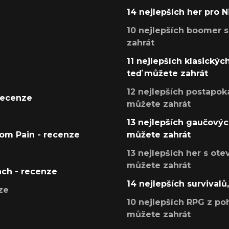
14 nejlepších her pro 
10 nejlepších boomer s
zahrát
11 nejlepších klasickýc
teď můžete zahrát
12 nejlepších postapoka
recenze
můžete zahrát
13 nejlepších gaučových
tom Pain - recenze
můžete zahrát
13 nejlepších her s ot
můžete zahrát
ach - recenze
14 nejlepších survivalů
ze
10 nejlepších RPG z poh
můžete zahrát