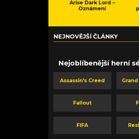
Arise Dark Lord –
Oznámení
p
NEJNOVĚJŠÍ ČLÁNKY
Nejoblíbenější herní sé
Assassin's Creed
Grand
Fallout
F
FIFA
Resi