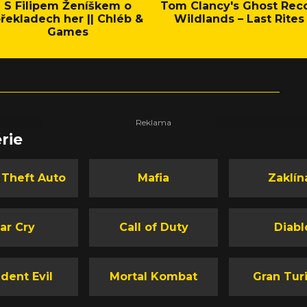
S Filipem Ženíškem o
Tom Clancy's Ghost Rec
řekladech her || Chléb &
Wildlands – Last Rites
Games
rie
 Theft Auto
Mafia
Zaklín
ar Cry
Call of Duty
Diabl
dent Evil
Mortal Kombat
Gran Tur