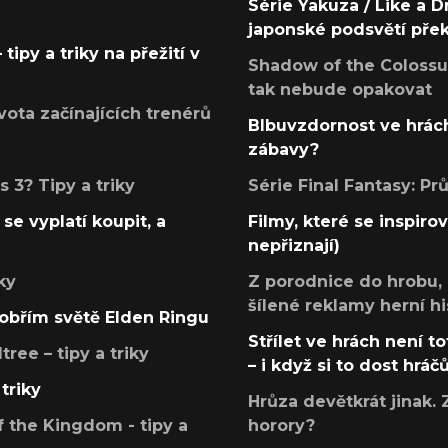
Série Yakuza / Like a D
japonské podsvětí pře
tipy a triky na přežití v
Shadow of the Colossus
tak nebude opakovat
ota začínajících trenérů
Blbuvzdornost ve hrách
zábavy?
 3? Tipy a triky
Série Final Fantasy: P
se vyplatí koupit, a
Filmy, které se inspirov
nepřiznají)
ky
Z porodnice do hrobu,
šílené reklamy herní hi
v obřím světě Elden Ringu
Střílet ve hrách není to
ree – tipy a triky
– i když si to dost hráč
triky
Hrůza devětkrát jinak. 
 the Kingdom - tipy a
horory?