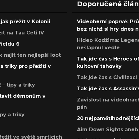
Doporučené člá
jak přežít v Kolonii
Videoherní poprvé: Pr
bez nichž si hry dnes
žít na Tau Ceti IV
Hideo Kodžima: Legendá
fieldu 6
nešlápnul vedle
k najít ten nejlepší loot
Tak jde čas s Heroes o
a triky pro přežití v
kultovní tahovky
Tak jde čas s Civilizací
 tipy a triky
Tak jde čas s Assassin'
postavit démonům v
Závislost na videohrác
pán
py a triky
20 nejpamětihodnějšíc
Aim Down Sights aneb 
přežít ve světě smrtících