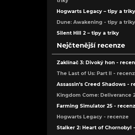
triky
Hogwarts Legacy – tipy a trik
Dune: Awakening - tipy a trik
Silent Hill 2 – tipy a triky
Nejčtenější recenze
Zaklínač 3: Divoký hon - rece
The Last of Us: Part II - recen
Assassin's Creed Shadows - 
Kingdom Come: Deliverance 2
Farming Simulator 25 - recen
Hogwarts Legacy - recenze
Stalker 2: Heart of Chornobyl 