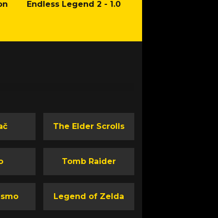
on
Endless Legend 2 - 1.0
Mafia: The Old Co
Man of Honor Ga
ač
The Elder Scrolls
o
Tomb Raider
ismo
Legend of Zelda