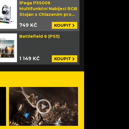
iPega P5S006
Multifunkční Nabíjecí RGB
Stojan s Chlazením pro
PS5 Slim bílý
749 KČ
KOUPIT
Battlefield 6 (PS5)
1 149 KČ
KOUPIT