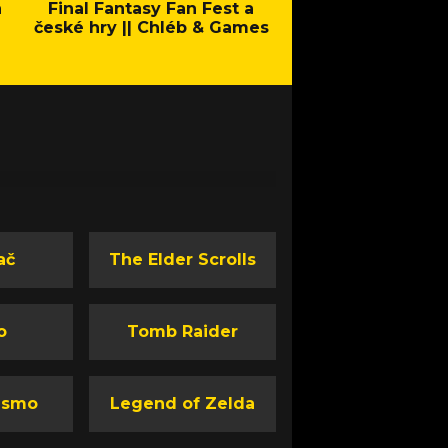
a
Final Fantasy Fan Fest a
Company of Heroes 
české hry || Chléb & Games
Stand - Trail
ač
The Elder Scrolls
o
Tomb Raider
ismo
Legend of Zelda