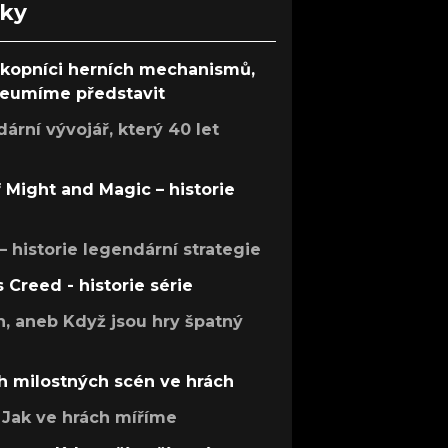
nky
ůkopníci herních mechanismů,
 neumíme představit
rní vývojář, který 40 let
f Might and Magic – historie
 – historie legendární strategie
s Creed - historie série
h, aneb Když jsou hry špatný
h milostných scén ve hrách
Jak ve hrách míříme