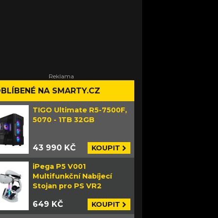
BLÍBENÉ NA SMARTY.CZ
TIGO Ultimate R5-7500F,
5070 - 1TB 32GB
43 990 KČ
KOUPIT
iPega P5 V001
Multifunkční Nabíjecí
Stojan pro PS VR2
649 KČ
KOUPIT