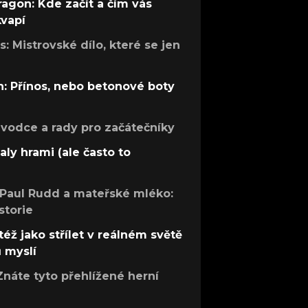
ragon: Kde začít a čím vás
kvapí
: Mistrovské dílo, které se jen
: Přínos, nebo betonové boty
růvodce a rady pro začátečníky
aly hrami (ale často to
 Paul Rudd a mateřské mléko:
storie
též jako střílet v reálném světě
ů myslí
Znáte tyto přehlížené herní