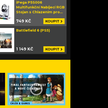
iPega P5S006
Multifunkční Nabíjecí RGB
Stojan s Chlazením pro
PS5 Slim bílý
749 KČ
KOUPIT
Battlefield 6 (PS5)
1 149 KČ
KOUPIT