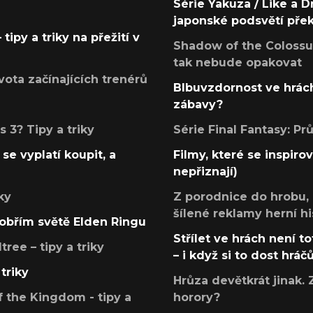
Série Yakuza / Like a D
japonské podsvětí pře
tipy a triky na přežití v
Shadow of the Colossus
tak nebude opakovat
ota začínajících trenérů
Blbuvzdornost ve hrách
zábavy?
 3? Tipy a triky
Série Final Fantasy: P
se vyplatí koupit, a
Filmy, které se inspirov
nepřiznají)
ky
Z porodnice do hrobu,
šílené reklamy herní hi
v obřím světě Elden Ringu
Střílet ve hrách není to
ree – tipy a triky
– i když si to dost hráč
triky
Hrůza devětkrát jinak. 
 the Kingdom - tipy a
horory?