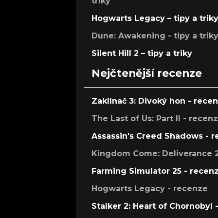
triky
Hogwarts Legacy – tipy a trik
Dune: Awakening - tipy a trik
Silent Hill 2 – tipy a triky
Nejčtenější recenze
Zaklínač 3: Divoký hon - rece
The Last of Us: Part II - recen
Assassin's Creed Shadows - 
Kingdom Come: Deliverance 2
Farming Simulator 25 - recen
Hogwarts Legacy - recenze
Stalker 2: Heart of Chornobyl 