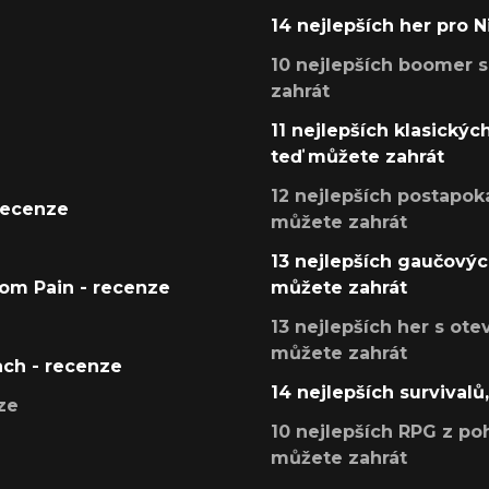
14 nejlepších her pro 
10 nejlepších boomer s
zahrát
11 nejlepších klasickýc
teď můžete zahrát
12 nejlepších postapoka
recenze
můžete zahrát
13 nejlepších gaučových
tom Pain - recenze
můžete zahrát
13 nejlepších her s ot
můžete zahrát
ach - recenze
14 nejlepších survivalů
ze
10 nejlepších RPG z poh
můžete zahrát