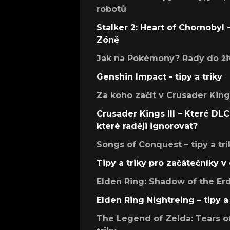
robotů
Stalker 2: Heart of Chornobyl – 
Zóně
Jak na Pokémony? Rady do živ
Genshin Impact - tipy a triky
Za koho začít v Crusader Kings
Crusader Kings III – Které DLC 
které raději ignorovat?
Songs of Conquest – tipy a tri
Tipy a triky pro začátečníky 
Elden Ring: Shadow of the Erdt
Elden Ring Nightreing – tipy a 
The Legend of Zelda: Tears of