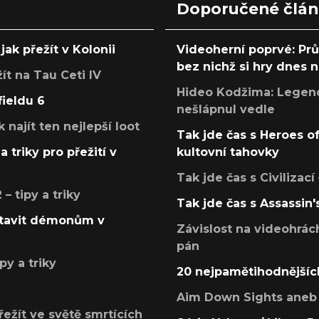
Doporučené člá
jak přežít v Kolonii
Videoherní poprvé: Pr
bez nichž si hry dnes
žít na Tau Ceti IV
Hideo Kodžima: Legendá
fieldu 6
nešlápnul vedle
k najít ten nejlepší loot
Tak jde čas s Heroes o
a triky pro přežití v
kultovní tahovky
Tak jde čas s Civilizací
 tipy a triky
Tak jde čas s Assassin'
postavit démonům v
Závislost na videohrác
pán
py a triky
20 nejpamětihodnějšíc
Aim Down Sights aneb 
přežít ve světě smrtících