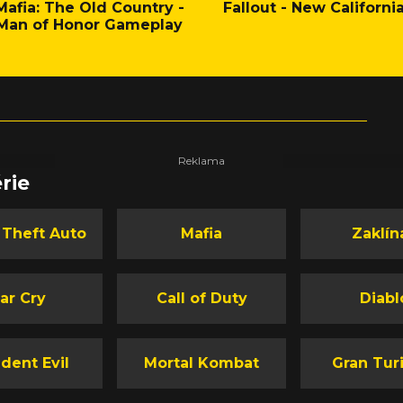
Mafia: The Old Country -
Fallout - New Californi
Man of Honor Gameplay
rie
 Theft Auto
Mafia
Zaklín
ar Cry
Call of Duty
Diabl
dent Evil
Mortal Kombat
Gran Tur