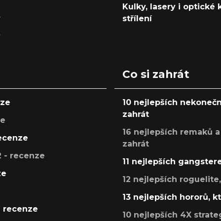
Kulky, lasery i optické
y
střílení
y
Co si zahrát
nze
10 nejlepších nekonečn
zahrát
ze
16 nejlepších remaků a
recenze
zahrát
 - recenze
11 nejlepších gangstere
ze
12 nejlepších roguelite
13 nejlepších hororů, k
- recenze
10 nejlepších 4X strate