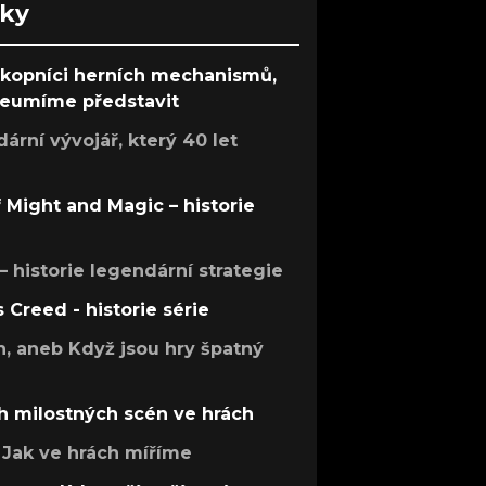
nky
ůkopníci herních mechanismů,
 neumíme představit
rní vývojář, který 40 let
f Might and Magic – historie
 – historie legendární strategie
s Creed - historie série
h, aneb Když jsou hry špatný
h milostných scén ve hrách
Jak ve hrách míříme