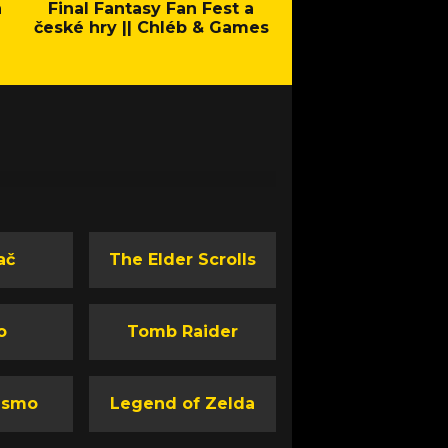
a
Final Fantasy Fan Fest a
Company of Heroes 
české hry || Chléb & Games
Stand - Trail
ač
The Elder Scrolls
o
Tomb Raider
ismo
Legend of Zelda