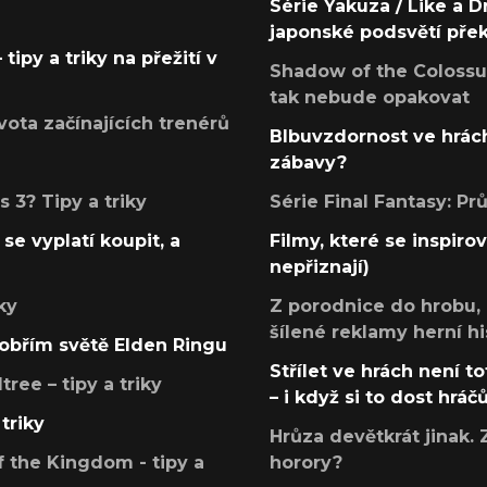
Série Yakuza / Like a D
japonské podsvětí pře
tipy a triky na přežití v
Shadow of the Colossus
tak nebude opakovat
ota začínajících trenérů
Blbuvzdornost ve hrách
zábavy?
 3? Tipy a triky
Série Final Fantasy: P
se vyplatí koupit, a
Filmy, které se inspirov
nepřiznají)
ky
Z porodnice do hrobu,
šílené reklamy herní hi
v obřím světě Elden Ringu
Střílet ve hrách není to
ree – tipy a triky
– i když si to dost hráč
triky
Hrůza devětkrát jinak. 
 the Kingdom - tipy a
horory?