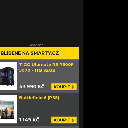
BLÍBENÉ NA SMARTY.CZ
TIGO Ultimate R5-7500F,
5070 - 1TB 32GB
43 990 KČ
KOUPIT
Battlefield 6 (PS5)
1 149 KČ
KOUPIT