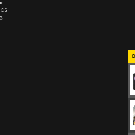
ie
 iOS
18
O