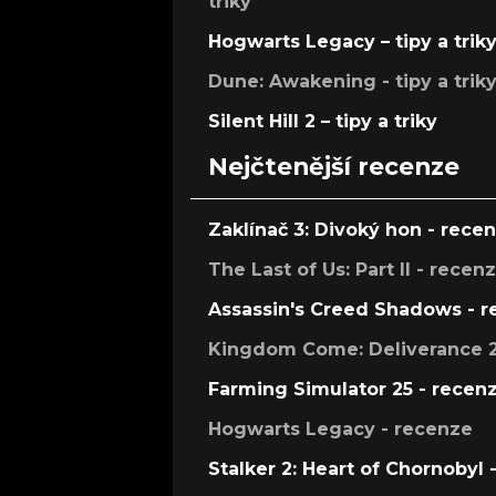
triky
Hogwarts Legacy – tipy a trik
Dune: Awakening - tipy a trik
Silent Hill 2 – tipy a triky
Nejčtenější recenze
Zaklínač 3: Divoký hon - rece
The Last of Us: Part II - recen
Assassin's Creed Shadows - 
Kingdom Come: Deliverance 2
Farming Simulator 25 - recen
Hogwarts Legacy - recenze
Stalker 2: Heart of Chornobyl 