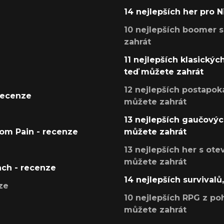
14 nejlepších her pro 
10 nejlepších boomer s
zahrát
11 nejlepších klasickýc
teď můžete zahrát
12 nejlepších postapoka
recenze
můžete zahrát
13 nejlepších gaučových
tom Pain - recenze
můžete zahrát
13 nejlepších her s ot
můžete zahrát
ach - recenze
14 nejlepších survivalů
ze
10 nejlepších RPG z poh
můžete zahrát