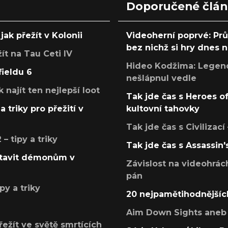
Doporučené člá
jak přežít v Kolonii
Videoherní poprvé: Pr
bez nichž si hry dnes
žít na Tau Ceti IV
Hideo Kodžima: Legendá
fieldu 6
nešlápnul vedle
k najít ten nejlepší loot
Tak jde čas s Heroes o
a triky pro přežití v
kultovní tahovky
Tak jde čas s Civilizací
 tipy a triky
Tak jde čas s Assassin'
postavit démonům v
Závislost na videohrác
pán
py a triky
20 nejpamětihodnějšíc
Aim Down Sights aneb 
přežít ve světě smrtících