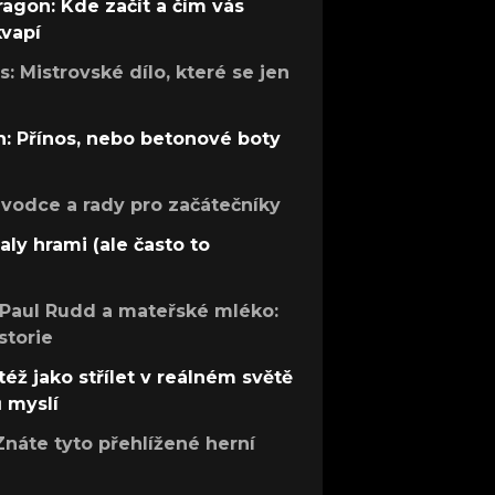
ragon: Kde začít a čím vás
kvapí
: Mistrovské dílo, které se jen
: Přínos, nebo betonové boty
růvodce a rady pro začátečníky
aly hrami (ale často to
 Paul Rudd a mateřské mléko:
storie
též jako střílet v reálném světě
ů myslí
Znáte tyto přehlížené herní