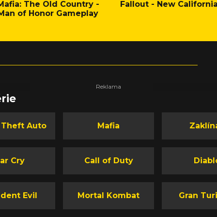
Mafia: The Old Country -
Fallout - New Californi
Man of Honor Gameplay
rie
 Theft Auto
Mafia
Zaklín
ar Cry
Call of Duty
Diabl
dent Evil
Mortal Kombat
Gran Tur