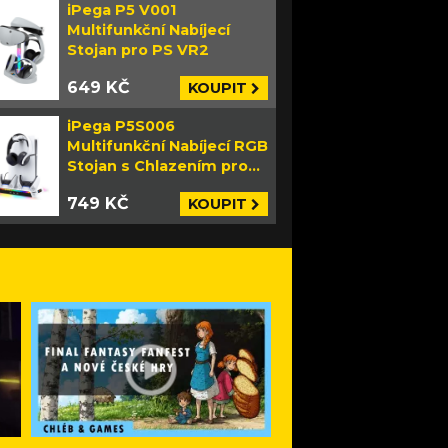
iPega P5 V001
Multifunkční Nabíjecí
Stojan pro PS VR2
649 KČ
KOUPIT
iPega P5S006
Multifunkční Nabíjecí RGB
Stojan s Chlazením pro
PS5 Slim bílý
749 KČ
KOUPIT