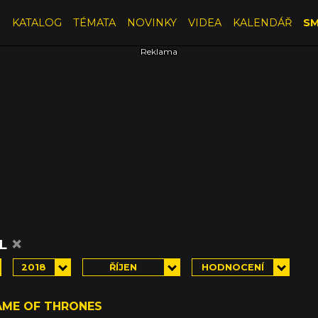
E
KATALOG
TÉMATA
NOVINKY
VIDEA
KALENDÁŘ
SM
×
AL
2018
ŘÍJEN
HODNOCENÍ
AME OF THRONES