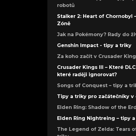
robotů
Stalker 2: Heart of Chornobyl – 
Zóně
Jak na Pokémony? Rady do živ
Genshin Impact - tipy a triky
Za koho začít v Crusader Kings
Crusader Kings III – Které DLC 
které raději ignorovat?
Songs of Conquest – tipy a tri
Tipy a triky pro začátečníky 
Elden Ring: Shadow of the Erdt
Elden Ring Nightreing – tipy a 
The Legend of Zelda: Tears of