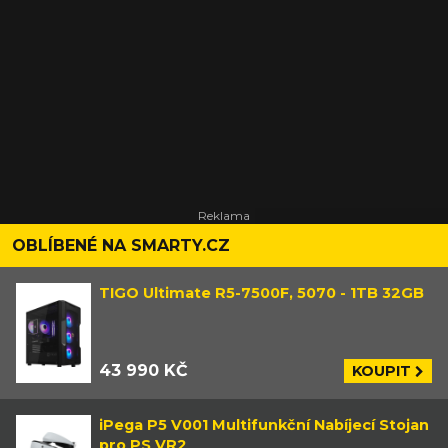
OBLÍBENÉ NA SMARTY.CZ
TIGO Ultimate R5-7500F, 5070 - 1TB 32GB
43 990 KČ
KOUPIT
iPega P5 V001 Multifunkční Nabíjecí Stojan
pro PS VR2