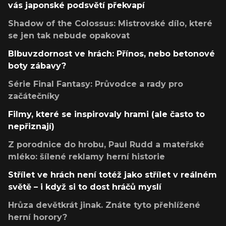
vás japonské podsvětí překvapí
Shadow of the Colossus: Mistrovské dílo, které
se jen tak nebude opakovat
Blbuvzdornost ve hrách: Přínos, nebo betonové
boty zábavy?
Série Final Fantasy: Průvodce a rady pro
začátečníky
Filmy, které se inspirovaly hrami (ale často to
nepřiznají)
Z porodnice do hrobu, Paul Rudd a mateřské
mléko: šílené reklamy herní historie
Střílet ve hrách není totéž jako střílet v reálném
světě – i když si to dost hráčů myslí
Hrůza devětkrát jinak. Znáte tyto přehlížené
herní horory?