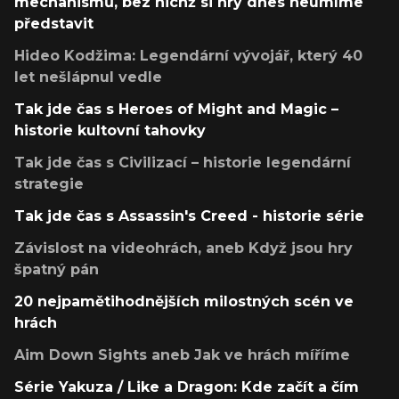
mechanismů, bez nichž si hry dnes neumíme
představit
Hideo Kodžima: Legendární vývojář, který 40
let nešlápnul vedle
Tak jde čas s Heroes of Might and Magic –
historie kultovní tahovky
Tak jde čas s Civilizací – historie legendární
strategie
Tak jde čas s Assassin's Creed - historie série
Závislost na videohrách, aneb Když jsou hry
špatný pán
20 nejpamětihodnějších milostných scén ve
hrách
Aim Down Sights aneb Jak ve hrách míříme
Série Yakuza / Like a Dragon: Kde začít a čím