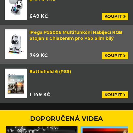
649 KČ
KOUPIT
iPega P5S006 Multifunkční Nabíjecí RGB
Stojan s Chlazením pro PS5 Slim bílý
749 KČ
KOUPIT
Battlefield 6 (PS5)
1 149 KČ
KOUPIT
DOPORUČENÁ VIDEA