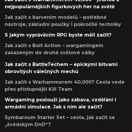
nejpopulárnějších figurkových her na světě
Jak začít s barvením modelů – potřebné
nástroje, základní poučky i pokročilé techniky
S jakým vyprávěcím RPG byste měli začít?
Jak začít s Bolt Action – wargamingem
zasazeným do druhé světové války
Jak začít s BattleTechem – epickými bitvami
obrovitých válečných mechů
Jak začít s Warhammerem 40,000? Cesta vede
přes přístupnější Kill Team
Wargaming poslouží jako zábava, vzdělání i
armádní simulace. Jak s ním ale začít?
Symbaroum Starter Set – cesta, jak začít se
„švédským DnD“?