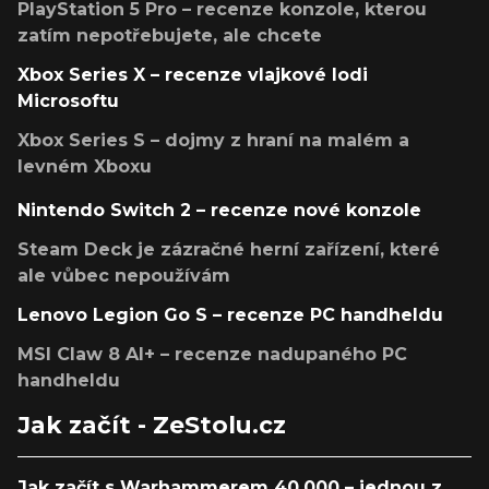
PlayStation 5 Pro – recenze konzole, kterou
zatím nepotřebujete, ale chcete
Xbox Series X – recenze vlajkové lodi
Microsoftu
Xbox Series S – dojmy z hraní na malém a
levném Xboxu
Nintendo Switch 2 – recenze nové konzole
Steam Deck je zázračné herní zařízení, které
ale vůbec nepoužívám
Lenovo Legion Go S – recenze PC handheldu
MSI Claw 8 AI+ – recenze nadupaného PC
handheldu
Jak začít - ZeStolu.cz
Jak začít s Warhammerem 40,000 – jednou z