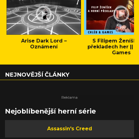
Arise Dark Lord –
S Filipem Ženíšk
Oznámení
překladech her || C
Games
NEJNOVĚJŠÍ ČLÁNKY
Nejoblíbenější herní série
Assassin's Creed