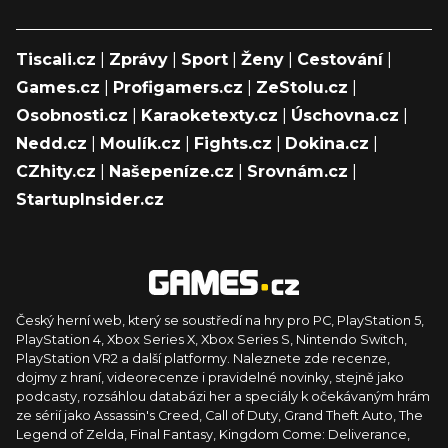
Tiscali.cz
|
Zprávy
|
Sport
|
Ženy
|
Cestování
|
Games.cz
|
Profigamers.cz
|
ZeStolu.cz
|
Osobnosti.cz
|
Karaoketexty.cz
|
Úschovna.cz
|
Nedd.cz
|
Moulík.cz
|
Fights.cz
|
Dokina.cz
|
CZhity.cz
|
Našepeníze.cz
|
Srovnám.cz
|
StartupInsider.cz
Český herní web, který se soustředí na hry pro PC, PlayStation 5,
PlayStation 4, Xbox Series X, Xbox Series S, Nintendo Switch,
PlayStation VR2 a další platformy. Naleznete zde recenze,
dojmy z hraní, videorecenze i pravidelné novinky, stejně jako
podcasty, rozsáhlou databázi her a speciály k očekávaným hrám
ze sérií jako Assassin's Creed, Call of Duty, Grand Theft Auto, The
Legend of Zelda, Final Fantasy, Kingdom Come: Deliverance,