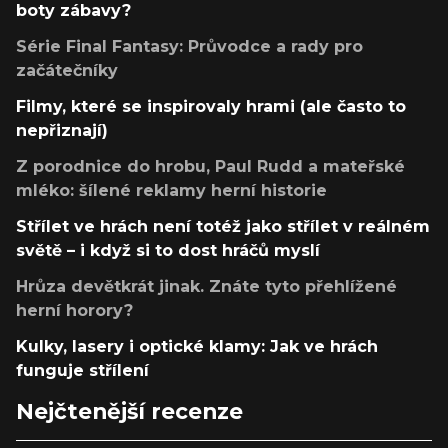
boty zábavy?
Série Final Fantasy: Průvodce a rady pro
začátečníky
Filmy, které se inspirovaly hrami (ale často to
nepřiznají)
Z porodnice do hrobu, Paul Rudd a mateřské
mléko: šílené reklamy herní historie
Střílet ve hrách není totéž jako střílet v reálném
světě – i když si to dost hráčů myslí
Hrůza devětkrát jinak. Znáte tyto přehlížené
herní horory?
Kulky, lasery i optické klamy: Jak ve hrách
funguje střílení
Nejčtenější recenze