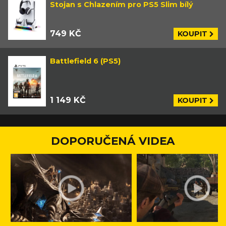
Stojan s Chlazením pro PS5 Slim bílý
749 KČ
KOUPIT
Battlefield 6 (PS5)
1 149 KČ
KOUPIT
DOPORUČENÁ VIDEA