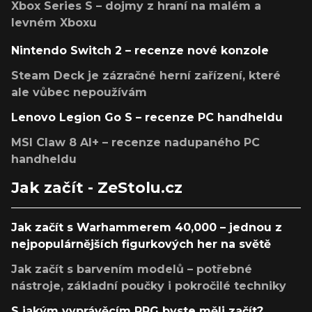
Xbox Series S – dojmy z hraní na malém a
levném Xboxu
Nintendo Switch 2 – recenze nové konzole
Steam Deck je zázračné herní zařízení, které
ale vůbec nepoužívám
Lenovo Legion Go S – recenze PC handheldu
MSI Claw 8 AI+ – recenze nadupaného PC
handheldu
Jak začít - ZeStolu.cz
Jak začít s Warhammerem 40,000 – jednou z
nejpopulárnějších figurkových her na světě
Jak začít s barvením modelů – potřebné
nástroje, základní poučky i pokročilé techniky
S jakým vyprávěcím RPG byste měli začít?