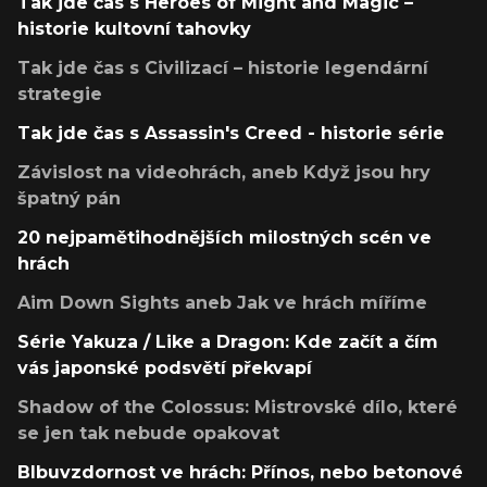
Tak jde čas s Heroes of Might and Magic –
historie kultovní tahovky
Tak jde čas s Civilizací – historie legendární
strategie
Tak jde čas s Assassin's Creed - historie série
Závislost na videohrách, aneb Když jsou hry
špatný pán
20 nejpamětihodnějších milostných scén ve
hrách
Aim Down Sights aneb Jak ve hrách míříme
Série Yakuza / Like a Dragon: Kde začít a čím
vás japonské podsvětí překvapí
Shadow of the Colossus: Mistrovské dílo, které
se jen tak nebude opakovat
Blbuvzdornost ve hrách: Přínos, nebo betonové