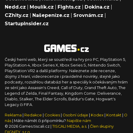
Nedd.cz
|
Moulík.cz
|
Fights.cz
|
Dokina.cz
|
CZhity.cz
|
Našepeníze.cz
|
Srovnám.cz
|
StartupInsider.cz
Český herní web, který se soustředí na hry pro PC, PlayStation 5,
PlayStation 4, Xbox Series X, Xbox Series S, Nintendo Switch,
PlayStation VR2 a další platformy. Naleznete zde recenze,
dojmy z hraní, videorecenze i pravidelné novinky, stejně jako
podcasty, rozsáhlou databázi her a speciály k očekávaným hrám
ze sérií jako Assassin's Creed, Call of Duty, Grand Theft Auto, The
Legend of Zelda, Final Fantasy, Kingdom Come: Deliverance,
Diablo, Stalker, The Elder Scrolls, Baldur's Gate, Hogwart's
Legacy či FIFA.
Reklama
|
Redakce
|
Cookies
|
Osobní údaje
|
Kodex
|
Kontakt
|
O
nás
| Máte námět či připomínku?
Napište nám
© 2026 Games.tiscali.cz |
TISCALI MEDIA, a.s.
|
Člen skupiny
DIGNITY, s.r.o.