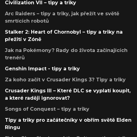
Civilization VII – tipy a triky
Arc Raiders – tipy a triky, jak přežít ve světě
smrtících robotů
Stalker 2: Heart of Chornobyl – tipy a triky na
přežití v Zóně
Jak na Pokémony? Rady do života začínajících
trenérů
Genshin Impact - tipy a triky
Za koho začít v Crusader Kings 3? Tipy a triky
Crusader Kings III – Které DLC se vyplatí koupit,
a které raději ignorovat?
Songs of Conquest – tipy a triky
Tipy a triky pro začátečníky v obřím světě Elden
Ringu